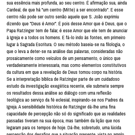
sua essência mais profunda, ao seu centro. É afirmação sua, ainda
Cardeal, de que há "um centro (Mitte) a ser encontrado". E esse
centro não pode ser outro senão aquele que S. João exprimiu
dizendo que "Deus é Amor". É pois desse Amor que é Deus, que o
Papa Ratzinger tem de falar, é esse Amor que ele tem de anunciar
à Igreja e a todos os homens. E fá-lo indo às fontes, em primeiro
lugar à Sagrada Escritura. O seu método baseia-se na filologia, o
que o leva a deter-se na análise das palavras, consideradas não
prosaicamente como veículos de um pensamento, o único que
verdadeiramente interessaria, mas como elementos constitutivos
da cultura em que a revelação de Deus tomou corpo na história.
Se a interpretação bíblica de Ratzinger parte de um cuidadoso
estudo da investigação exegética recente, ele submete sempre
os resultados dessa análise ao diálogo com uma reflexão
teológica ao serviço da fé eclesial, inspirando-se nos Padres da
Igreja. A sensibilidade histórica de Ratzinger dá-lhe uma fina
capacidade de percepção não só do significado que as realidades
passadas tiveram na sua época, mas também da lição que nos
legaram para os tempos de hoje. Dá-lhe, sobretudo, uma lúcida
percepção dos desafios que a situação presente, vista no amplo