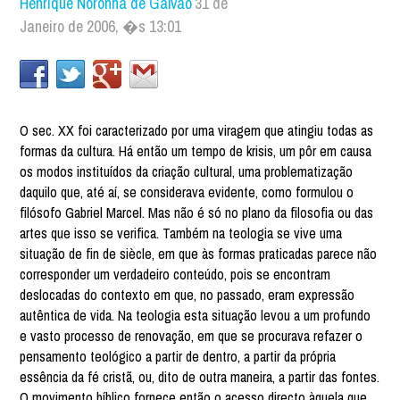
Henrique Noronha de Galvão
31 de
Janeiro de 2006, �s 13:01
O sec. XX foi caracterizado por uma viragem que atingiu todas as
formas da cultura. Há então um tempo de krisis, um pôr em causa
os modos instituídos da criação cultural, uma problematização
daquilo que, até aí, se considerava evidente, como formulou o
filósofo Gabriel Marcel. Mas não é só no plano da filosofia ou das
artes que isso se verifica. Também na teologia se vive uma
situação de fin de siècle, em que às formas praticadas parece não
corresponder um verdadeiro conteúdo, pois se encontram
deslocadas do contexto em que, no passado, eram expressão
autêntica de vida. Na teologia esta situação levou a um profundo
e vasto processo de renovação, em que se procurava refazer o
pensamento teológico a partir de dentro, a partir da própria
essência da fé cristã, ou, dito de outra maneira, a partir das fontes.
O movimento bíblico fornece então o acesso directo àquela que