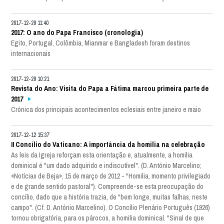
2017-12-29 11:40
2017: O ano do Papa Francisco (cronologia)
Egito, Portugal, Colômbia, Mianmar e Bangladesh foram destinos
internacionais
2017-12-29 10:21
Revista do Ano: Visita do Papa a Fátima marcou primeira parte de
2017
Crónica dos principais acontecimentos eclesiais entre janeiro e maio
2017-12-12 15:37
II Concílio do Vaticano: A importância da homilia na celebração
As leis da Igreja reforçam esta orientação e, atualmente, a homilia
dominical é "um dado adquirido e indiscutível". (D. António Marcelino;
«Notícias de Beja», 15 de março de 2012 - "Homilia, momento privilegiado
e de grande sentido pastoral"). Compreende-se esta preocupação do
concílio, dado que a história trazia, de "bem longe, muitas falhas, neste
campo". (Cf. D. António Marcelino). O Concílio Plenário Português (1926)
tornou obrigatória, para os párocos, a homilia dominical. "Sinal de que