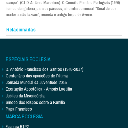
campo". (Cf. D. António Marcelino). O Concílio Plenário Português (1926)
tornou obrigatória, para os párocos, a homilia dominical. "Sinal de que
muitos a não faziam", recorda o antigo bispo de Aveiro.
Relacionadas
ESPECIAIS ECCLESIA
D. António Francisco dos Santos (1948-2017)
Centenário das aparições de Fátima
Jornada Mundial da Juventude 2016
Exortação Apostólica - Amoris Laetitia
Jubileu da Misericórdia
Sínodo dos Bispos sobre a Família
Papa Francisco
MARCA ECCLESIA
Ecclesia RTP2