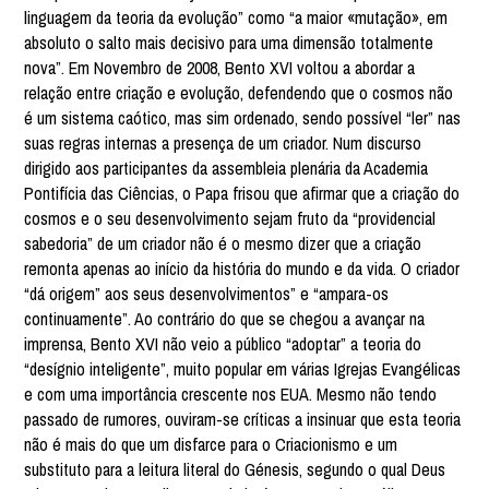
linguagem da teoria da evolução” como “a maior «mutação», em
absoluto o salto mais decisivo para uma dimensão totalmente
nova”. Em Novembro de 2008, Bento XVI voltou a abordar a
relação entre criação e evolução, defendendo que o cosmos não
é um sistema caótico, mas sim ordenado, sendo possível “ler” nas
suas regras internas a presença de um criador. Num discurso
dirigido aos participantes da assembleia plenária da Academia
Pontifícia das Ciências, o Papa frisou que afirmar que a criação do
cosmos e o seu desenvolvimento sejam fruto da “providencial
sabedoria” de um criador não é o mesmo dizer que a criação
remonta apenas ao início da história do mundo e da vida. O criador
“dá origem” aos seus desenvolvimentos” e “ampara-os
continuamente”. Ao contrário do que se chegou a avançar na
imprensa, Bento XVI não veio a público “adoptar” a teoria do
“desígnio inteligente”, muito popular em várias Igrejas Evangélicas
e com uma importância crescente nos EUA. Mesmo não tendo
passado de rumores, ouviram-se críticas a insinuar que esta teoria
não é mais do que um disfarce para o Criacionismo e um
substituto para a leitura literal do Génesis, segundo o qual Deus