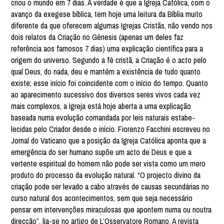
criou o mundo em 7 dias. A verdade é que a Igreja Católica, com o
avanço da exegese bíblica, tem hoje uma leitura da Bíblia muito
diferente da que oferecem algumas Igrejas Cristãs, não vendo nos
dois relatos da Criação no Génesis (apenas um deles faz
referência aos famosos 7 dias) uma explicação científica para a
origem do universo. Segundo a fé cristã, a Criação é o acto pelo
qual Deus, do nada, deu e mantém a existência de tudo quanto
existe; esse início foi coincidente com o início do tempo. Quanto
ao aparecimento sucessivo dos diversos seres vivos cada vez
mais complexos, a Igreja está hoje aberta a uma explicação
baseada numa evolução comandada por leis naturais estabe-
lecidas pelo Criador desde o início. Fiorenzo Facchini escreveu no
Jornal do Vaticano que a posição da Igreja Católica aponta que a
emergência do ser humano supõe um acto de Deus e que a
vertente espiritual do homem não pode ser vista como um mero
produto do processo da evolução natural. “O projecto divino da
criação pode ser levado a cabo através de causas secundárias no
curso natural dos acontecimentos, sem que seja necessário
pensar em intervenções miraculosas que apontem numa ou noutra
direcção”, lia-se no artigo de L’Osservatore Romano. A revista