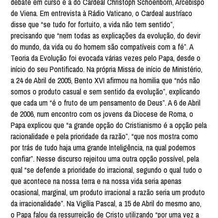
debate em curso é a do Cardeal Christoph Schoenborn, Arcebispo
de Viena. Em entrevista à Rádio Vaticano, o Cardeal austríaco
disse que “se tudo for fortuito, a vida não tem sentido”,
precisando que “nem todas as explicações da evolução, do devir
do mundo, da vida ou do homem são compatíveis com a fé”. A
Teoria da Evolução foi evocada várias vezes pelo Papa, desde o
início do seu Pontificado. Na própria Missa de início de Ministério,
a 24 de Abril de 2005, Bento XVI afirmou na homilia que “nós não
somos o produto casual e sem sentido da evolução”, explicando
que cada um “é o fruto de um pensamento de Deus”. A 6 de Abril
de 2006, num encontro com os jovens da Diocese de Roma, o
Papa explicou que “a grande opção do Cristianismo é a opção pela
racionalidade e pela prioridade da razão”, “que nos mostra como
por trás de tudo haja uma grande Inteligência, na qual podemos
confiar”. Nesse discurso rejeitou uma outra opção possível, pela
qual “se defende a prioridade do irracional, segundo o qual tudo o
que acontece na nossa terra e na nossa vida seria apenas
ocasional, marginal, um produto irracional a razão seria um produto
da irracionalidade”. Na Vigília Pascal, a 15 de Abril do mesmo ano,
o Papa falou da ressurreição de Cristo utilizando “por uma vez a