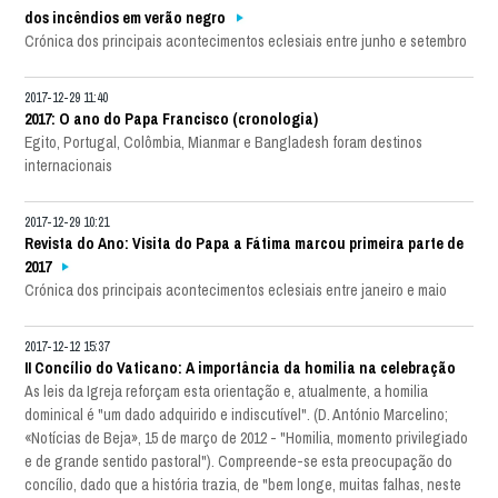
dos incêndios em verão negro
Crónica dos principais acontecimentos eclesiais entre junho e setembro
2017-12-29 11:40
2017: O ano do Papa Francisco (cronologia)
Egito, Portugal, Colômbia, Mianmar e Bangladesh foram destinos
internacionais
2017-12-29 10:21
Revista do Ano: Visita do Papa a Fátima marcou primeira parte de
2017
Crónica dos principais acontecimentos eclesiais entre janeiro e maio
2017-12-12 15:37
II Concílio do Vaticano: A importância da homilia na celebração
As leis da Igreja reforçam esta orientação e, atualmente, a homilia
dominical é "um dado adquirido e indiscutível". (D. António Marcelino;
«Notícias de Beja», 15 de março de 2012 - "Homilia, momento privilegiado
e de grande sentido pastoral"). Compreende-se esta preocupação do
concílio, dado que a história trazia, de "bem longe, muitas falhas, neste