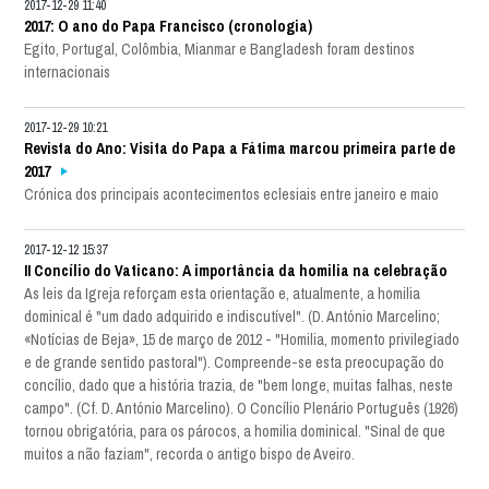
2017-12-29 11:40
2017: O ano do Papa Francisco (cronologia)
Egito, Portugal, Colômbia, Mianmar e Bangladesh foram destinos
internacionais
2017-12-29 10:21
Revista do Ano: Visita do Papa a Fátima marcou primeira parte de
2017
Crónica dos principais acontecimentos eclesiais entre janeiro e maio
2017-12-12 15:37
II Concílio do Vaticano: A importância da homilia na celebração
As leis da Igreja reforçam esta orientação e, atualmente, a homilia
dominical é "um dado adquirido e indiscutível". (D. António Marcelino;
«Notícias de Beja», 15 de março de 2012 - "Homilia, momento privilegiado
e de grande sentido pastoral"). Compreende-se esta preocupação do
concílio, dado que a história trazia, de "bem longe, muitas falhas, neste
campo". (Cf. D. António Marcelino). O Concílio Plenário Português (1926)
tornou obrigatória, para os párocos, a homilia dominical. "Sinal de que
muitos a não faziam", recorda o antigo bispo de Aveiro.