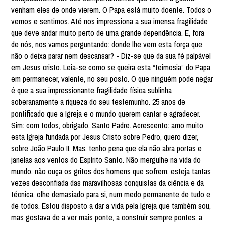
venham eles de onde vierem. O Papa está muito doente. Todos o
vemos e sentimos. Até nos impressiona a sua imensa fragilidade
que deve andar muito perto de uma grande dependência. E, fora
de nós, nos vamos perguntando: donde lhe vem esta força que
não o deixa parar nem descansar? - Diz-se que da sua fé palpável
em Jesus cristo. Leia-se como se queira esta “teimosia” do Papa
em permanecer, valente, no seu posto. O que ninguém pode negar
é que a sua impressionante fragilidade física sublinha
soberanamente a riqueza do seu testemunho. 25 anos de
pontificado que a Igreja e o mundo querem cantar e agradecer.
Sim: com todos, obrigado, Santo Padre. Acrescento: amo muito
esta Igreja fundada por Jesus Cristo sobre Pedro, quero dizer,
sobre João Paulo II. Mas, tenho pena que ela não abra portas e
janelas aos ventos do Espírito Santo. Não mergulhe na vida do
mundo, não ouça os gritos dos homens que sofrem, esteja tantas
vezes desconfiada das maravilhosas conquistas da ciência e da
técnica, olhe demasiado para si, num medo permanente de tudo e
de todos. Estou disposto a dar a vida pela Igreja que também sou,
mas gostava de a ver mais ponte, a construir sempre pontes, a