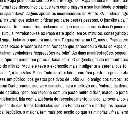
u o Papa político ao lado do Papa teólogo, um Papa cerebral e intelectual
so, "uma face desconhecida, que tem como origem a sua humildade e simpli
que aparentava”. Alguns apoiantes incondicionais de Bento XVI poderão agor
"natural" que existam críticas por parte destas pessoas. O jornalista da 
s assinala três momentos fundamentais que marcaram estes dias O primeiro 
a Turquia. “Arrebatou-se ao Papa este apoio, em 20 minutos, conseguindo 
inger tinha dito que era um erro a Turquia entrar na UE, mas o Papa prec
 Vilas-Boas. Presente na manifestação que antecedeu a visita do Papa, o j
ue tinham verdadeiras “expressões de ódio”. As duas manifestações, pequen
cais “que só percebem gritos e fanatismo”. O segundo grande momento ac
 do mihrab. “Aqui ele teve a expressão mais inteligente e serena, que foi 
giosa”, relata Vilas-Boas. Tudo isto foi tido como “um gesto de grande afab
zes em público, dos gestos positivos de João XIII, o amigo dos turcos", a
com Bartolomeu I, que abre caminhos para o diálogo nos "valores da demo
e católica, "pequeno rebanho com um pasto muito difícil", marcou o jornal
 Istambul, lida com a ausência de reconhecimento jurídico, aproveitando-a
pesar de não ter as facilidades que um Estado como o português, apesar d
a República, a maioria tem mais protecção do que as minorias”, frisa, lem