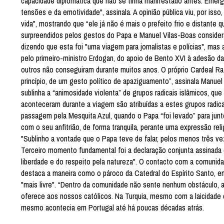
capacidade diplomática que não se tinha manifestado antes. Emergi
tensões e da emotividade", assinala. A opinião pública viu, por is
vida", mostrando que “ele já não é mais o prefeito frio e distante 
surpreendidos pelos gestos do Papa e Manuel Vilas-Boas considera 
dizendo que esta foi "uma viagem para jornalistas e polícias", ma
pelo primeiro-ministro Erdogan, do apoio de Bento XVI à adesão d
outros não conseguiram durante muitos anos. O próprio Cardeal Ratz
princípio, de um gesto político de apaziguamento”, assinala Manuel
sublinha a “animosidade violenta” de grupos radicais islâmicos, q
aconteceram durante a viagem são atribuídas a estes grupos radi
passagem pela Mesquita Azul, quando o Papa “foi levado” para junto
com o seu anfitrião, de forma tranquila, perante uma expressão reli
"Sublinho a vontade que o Papa teve de falar, pelos menos três ve
Terceiro momento fundamental foi a declaração conjunta assinada 
liberdade e do respeito pela natureza". O contacto com a comunidad
destaca a maneira como o pároco da Catedral do Espírito Santo, em
"mais livre". “Dentro da comunidade não sente nenhum obstáculo, a
oferece aos nossos católicos. Na Turquia, mesmo com a laicidade d
mesmo acontecia em Portugal até há poucas décadas atrás.