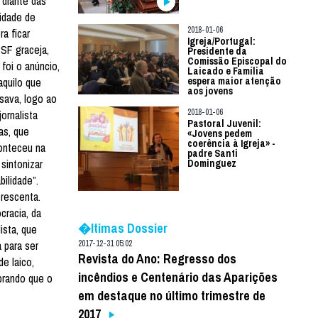
 diante das
cidade de
2018-01-06
a ficar
Igreja/Portugal:
TSF graceja,
Presidente da
Comissão Episcopal do
foi o anúncio,
Laicado e Família
aquilo que
espera maior atenção
aos jovens
isava, logo ao
2018-01-06
ornalista
Pastoral Juvenil:
as, que
«Jovens pedem
coerência à Igreja» -
onteceu na
padre Santi
sintonizar
Dominguez
ilidade”.
crescenta.
cracia, da
�ltimas Dossier
ista, que
 para ser
2017-12-31 05:02
Revista do Ano: Regresso dos
e laico,
incêndios e Centenário das Aparições
brando que o
em destaque no último trimestre de
2017