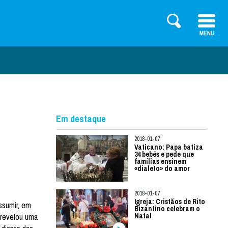
Em destaque
2018-01-07
Vaticano: Papa batiza
34 bebés e pede que
famílias ensinem
«dialeto» do amor
2018-01-07
Igreja: Cristãos de Rito
ssumir, em
Bizantino celebram o
 revelou uma
Natal