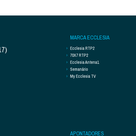
MARCA ECCLESIA
17)
Ecclesia RTP2
70X7 RTP2
Ecclesia Antena1
Semanário
My Ecclesia TV
APONTADORES