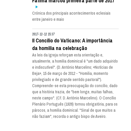
Fátima marcou primeira parte de 2017
Crónica dos principais acontecimentos eclesiais
entre janeiro e maio
2017-12-12 15:37
II Concílio do Vaticano: A importância
da homilia na celebração
As leis da Igreja reforçam esta orientação e,
atualmente, a homilia dominical é "um dado adquirido
e indiscutível". (D. António Marcelino; «Notícias de
Beja», 15 de março de 2012 - "Homilia, momento
privilegiado e de grande sentido pastoral").
Compreende-se esta preocupação do concílio, dado
que a história trazia, de "bem longe, muitas falhas,
neste campo". (Cf. D. António Marcelino). O Concílio
Plenário Português (1926) tornou obrigatória, para os
párocos, a homilia dominical. "Sinal de que muitos a
não faziam", recorda o antigo bispo de Aveiro.