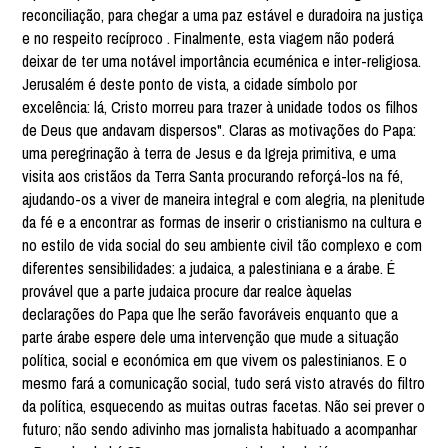
reconciliação, para chegar a uma paz estável e duradoira na justiça
e no respeito recíproco . Finalmente, esta viagem não poderá
deixar de ter uma notável importância ecuménica e inter-religiosa.
Jerusalém é deste ponto de vista, a cidade símbolo por
excelência: lá, Cristo morreu para trazer à unidade todos os filhos
de Deus que andavam dispersos". Claras as motivações do Papa:
uma peregrinação à terra de Jesus e da Igreja primitiva, e uma
visita aos cristãos da Terra Santa procurando reforçá-los na fé,
ajudando-os a viver de maneira integral e com alegria, na plenitude
da fé e a encontrar as formas de inserir o cristianismo na cultura e
no estilo de vida social do seu ambiente civil tão complexo e com
diferentes sensibilidades: a judaica, a palestiniana e a árabe. É
provável que a parte judaica procure dar realce àquelas
declarações do Papa que lhe serão favoráveis enquanto que a
parte árabe espere dele uma intervenção que mude a situação
política, social e económica em que vivem os palestinianos. E o
mesmo fará a comunicação social, tudo será visto através do filtro
da política, esquecendo as muitas outras facetas. Não sei prever o
futuro; não sendo adivinho mas jornalista habituado a acompanhar