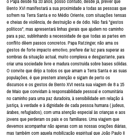
o Papa desde há 33 anos, posso contudo, desde já, prever que
Bento XVI manifestará a sua proximidade a todas as pessoas que
sofrem na Terra Santa e no Médio Oriente, com situações tensas
e cheias de violência, de destruição e de ódio. Não fará "gestos
políticos", mas apresentará linhas gerais que ajudem no caminho
para a paz, sublinhando a necessidade de que todas as partes em
conflito dêem passos concretos. Papa Ratzinger, não ama os
gestos de forte impacto emotivo, prefere dar luz para superar as
sombras da situação actual, muito complexa e desgastante, para
criar uma sociedade livre e madura construída sobre bases sólidas.
O convite que dirijo a todos os que amam a Terra Santa e as suas
populações, é que prestem atenção e sigam de perto os
discursos e os gestos de Bento XVI nesta sua viagem de 8 a 15
de Maio que convidam à responsabilidade pessoal e comunitária
no caminho para uma paz duradoira, à sensibilidade em relação á
justiça, à verdade e à dignidade de cada pessoa humana ( judeus,
árabes, refugiados), com uma atenção especial às crianças e aos
jovens que perderam os pais e os familiares. Uma viagem que
devemos acompanhar não apenas com as nossas orações diárias,
mas também com aquela mobilização espiritual que João Paulo II