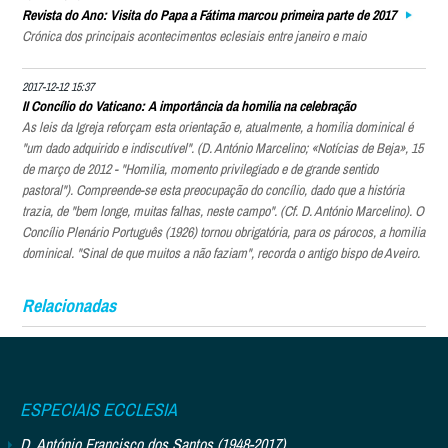
Revista do Ano: Visita do Papa a Fátima marcou primeira parte de 2017
Crónica dos principais acontecimentos eclesiais entre janeiro e maio
2017-12-12 15:37
II Concílio do Vaticano: A importância da homilia na celebração
As leis da Igreja reforçam esta orientação e, atualmente, a homilia dominical é
"um dado adquirido e indiscutível". (D. António Marcelino; «Notícias de Beja», 15
de março de 2012 - "Homilia, momento privilegiado e de grande sentido
pastoral"). Compreende-se esta preocupação do concílio, dado que a história
trazia, de "bem longe, muitas falhas, neste campo". (Cf. D. António Marcelino). O
Concílio Plenário Português (1926) tornou obrigatória, para os párocos, a homilia
dominical. "Sinal de que muitos a não faziam", recorda o antigo bispo de Aveiro.
Relacionadas
ESPECIAIS ECCLESIA
D. António Francisco dos Santos (1948-2017)