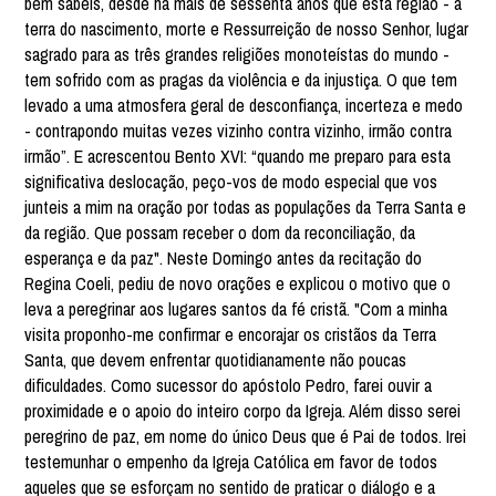
bem sabeis, desde há mais de sessenta anos que esta região - a
terra do nascimento, morte e Ressurreição de nosso Senhor, lugar
sagrado para as três grandes religiões monoteístas do mundo -
tem sofrido com as pragas da violência e da injustiça. O que tem
levado a uma atmosfera geral de desconfiança, incerteza e medo
- contrapondo muitas vezes vizinho contra vizinho, irmão contra
irmão”. E acrescentou Bento XVI: “quando me preparo para esta
significativa deslocação, peço-vos de modo especial que vos
junteis a mim na oração por todas as populações da Terra Santa e
da região. Que possam receber o dom da reconciliação, da
esperança e da paz". Neste Domingo antes da recitação do
Regina Coeli, pediu de novo orações e explicou o motivo que o
leva a peregrinar aos lugares santos da fé cristã. "Com a minha
visita proponho-me confirmar e encorajar os cristãos da Terra
Santa, que devem enfrentar quotidianamente não poucas
dificuldades. Como sucessor do apóstolo Pedro, farei ouvir a
proximidade e o apoio do inteiro corpo da Igreja. Além disso serei
peregrino de paz, em nome do único Deus que é Pai de todos. Irei
testemunhar o empenho da Igreja Católica em favor de todos
aqueles que se esforçam no sentido de praticar o diálogo e a