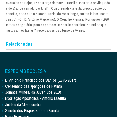
«Notícias de Beja», 15 de março de 2012 - "Homilia, momento privilegiado
e de grande sentido pastoral"). Compreende-se esta preocupação do
concílio, dado que a história trazia, de "bem longe, muitas falhas, neste
campo". (Cf. D. António Marcelino). O Concílio Plenário Português (1926)
tornou obrigatória, para os párocos, a homilia dominical. "Sinal de que
muitos a não faziam", recorda o antigo bispo de Aveiro.
Relacionadas
ESPECIAIS ECCLESIA
D. António Francisco dos Santos (1948-2017)
Centenário das aparições de Fátima
Jornada Mundial da Juventude 2016
Exortação Apostólica - Amoris Laetitia
Jubileu da Misericórdia
Sínodo dos Bispos sobre a Família
Papa Francisco