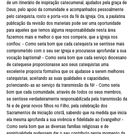
de um itinerário de inspiração catecumenal, ajudados pela graça de
Deus, pelo apoio da comunidade e acompanhados pessoalmente
pelo catequista, rosto e porta-vos da fé da Igreja. Ora, a paulatina
publicação da revisão dos materiais pode ser uma oportunidade
para aqueles que temos alguma responsabilidade nesta área
fazermos mais e melhor o que nos compete, que a Igreja nos
confiou: - Como seria bom que cada catequista se sentisse mais
comprometido com o seu ser Igreja e procurasse aprofundar a sua
vocação baptismal! - Como seria bom que cada serviço diocesano
de catequese proporcionasse aos seus catequistas uma
excelente proposta formativa que os ajudasse a serem melhores
catequistas, aceitando as suas qualidades e capacidades,
potenciando-as ao serviço da transmissão da fé! - Como seria
bom que cada comunidade, através de todos os seus membros,
se sentisse verdadeiramente responsabilizada pela transmissão da
fé e de gerar novos filhos no Filho, pela celebração dos
Sacramentos de Iniciação cristã, sabendo que na medida que inicia
ela mesma aprofunda a sua vivência e fidelidade ao Evangelho! -
Como seria bom que as diversas famílias religiosas e de
espiritualidade pudessem dar o seu contributo neste momento da