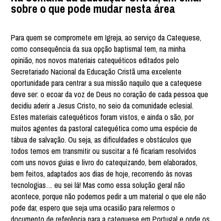
sobre o que pode mudar nesta área
Para quem se compromete em Igreja, ao serviço da Catequese,
como consequência da sua opção baptismal tem, na minha
opinião, nos novos materiais catequéticos editados pelo
Secretariado Nacional da Educação Cristã uma excelente
oportunidade para centrar a sua missão naquilo que a catequese
deve ser: o ecoar da voz de Deus no coração de cada pessoa que
decidiu aderir a Jesus Cristo, no seio da comunidade eclesial.
Estes materiais catequéticos foram vistos, e ainda o são, por
muitos agentes da pastoral catequética como uma espécie de
tábua de salvação. Ou seja, as dificuldades e obstáculos que
todos temos em transmitir ou suscitar a fé ficariam resolvidos
com uns novos guias e livro do catequizando, bem elaborados,
bem feitos, adaptados aos dias de hoje, recorrendo às novas
tecnologias… eu sei lá! Mas como essa solução geral não
acontece, porque não podemos pedir a um material o que ele não
pode dar, espero que seja uma ocasião para relermos o
documento de referência para a catequese em Portugal e onde os