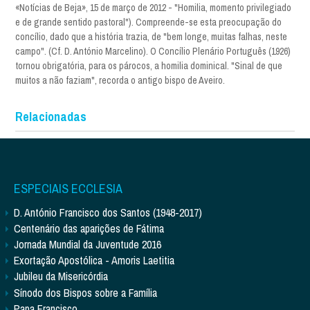
«Notícias de Beja», 15 de março de 2012 - "Homilia, momento privilegiado
e de grande sentido pastoral"). Compreende-se esta preocupação do
concílio, dado que a história trazia, de "bem longe, muitas falhas, neste
campo". (Cf. D. António Marcelino). O Concílio Plenário Português (1926)
tornou obrigatória, para os párocos, a homilia dominical. "Sinal de que
muitos a não faziam", recorda o antigo bispo de Aveiro.
Relacionadas
ESPECIAIS ECCLESIA
D. António Francisco dos Santos (1948-2017)
Centenário das aparições de Fátima
Jornada Mundial da Juventude 2016
Exortação Apostólica - Amoris Laetitia
Jubileu da Misericórdia
Sínodo dos Bispos sobre a Família
Papa Francisco