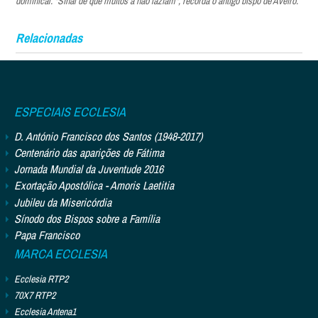
dominical. "Sinal de que muitos a não faziam", recorda o antigo bispo de Aveiro.
Relacionadas
ESPECIAIS ECCLESIA
D. António Francisco dos Santos (1948-2017)
Centenário das aparições de Fátima
Jornada Mundial da Juventude 2016
Exortação Apostólica - Amoris Laetitia
Jubileu da Misericórdia
Sínodo dos Bispos sobre a Família
Papa Francisco
MARCA ECCLESIA
Ecclesia RTP2
70X7 RTP2
Ecclesia Antena1