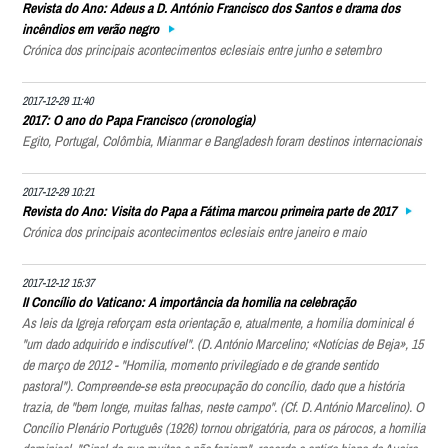
Revista do Ano: Adeus a D. António Francisco dos Santos e drama dos
incêndios em verão negro
Crónica dos principais acontecimentos eclesiais entre junho e setembro
2017-12-29 11:40
2017: O ano do Papa Francisco (cronologia)
Egito, Portugal, Colômbia, Mianmar e Bangladesh foram destinos internacionais
2017-12-29 10:21
Revista do Ano: Visita do Papa a Fátima marcou primeira parte de 2017
Crónica dos principais acontecimentos eclesiais entre janeiro e maio
2017-12-12 15:37
II Concílio do Vaticano: A importância da homilia na celebração
As leis da Igreja reforçam esta orientação e, atualmente, a homilia dominical é
"um dado adquirido e indiscutível". (D. António Marcelino; «Notícias de Beja», 15
de março de 2012 - "Homilia, momento privilegiado e de grande sentido
pastoral"). Compreende-se esta preocupação do concílio, dado que a história
trazia, de "bem longe, muitas falhas, neste campo". (Cf. D. António Marcelino). O
Concílio Plenário Português (1926) tornou obrigatória, para os párocos, a homilia