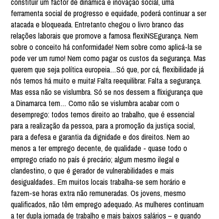
constituir um factor de dinâmica e inovação social, uma
ferramenta social de progresso e equidade, poderá continuar a ser
atacada e bloqueada. Entretanto chegou o livro branco das
relações laborais que promove a famosa flexiNSEgurança. Nem
sobre o conceito há conformidade! Nem sobre como aplicá-la se
pode ver um rumo! Nem como pagar os custos da segurança. Mas
querem que seja política europeia…Só que, por cá, flexibilidade já
nós temos há muito e muita! Falta reequilibrar. Falta a segurança.
Mas essa não se vislumbra. Só se nos dessem a flixigurança que
a Dinamarca tem… Como não se vislumbra acabar com o
desemprego: todos temos direito ao trabalho, que é essencial
para a realização da pessoa, para a promoção da justiça social,
para a defesa e garantia da dignidade e dos direitos. Nem ao
menos a ter emprego decente, de qualidade - quase todo o
emprego criado no país é precário; algum mesmo ilegal e
clandestino, o que é gerador de vulnerabilidades e mais
desigualdades.. Em muitos locais trabalha-se sem horário e
fazem-se horas extra não remuneradas. Os jovens, mesmo
qualificados, não têm emprego adequado. As mulheres continuam
a ter dupla jornada de trabalho e mais baixos salários – e quando