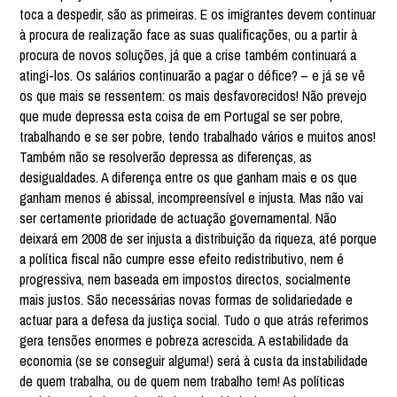
toca a despedir, são as primeiras. E os imigrantes devem continuar
à procura de realização face as suas qualificações, ou a partir à
procura de novos soluções, já que a crise também continuará a
atingi-los. Os salários continuarão a pagar o défice? – e já se vê
os que mais se ressentem: os mais desfavorecidos! Não prevejo
que mude depressa esta coisa de em Portugal se ser pobre,
trabalhando e se ser pobre, tendo trabalhado vários e muitos anos!
Também não se resolverão depressa as diferenças, as
desigualdades. A diferença entre os que ganham mais e os que
ganham menos é abissal, incompreensível e injusta. Mas não vai
ser certamente prioridade de actuação governamental. Não
deixará em 2008 de ser injusta a distribuição da riqueza, até porque
a política fiscal não cumpre esse efeito redistributivo, nem é
progressiva, nem baseada em impostos directos, socialmente
mais justos. São necessárias novas formas de solidariedade e
actuar para a defesa da justiça social. Tudo o que atrás referimos
gera tensões enormes e pobreza acrescida. A estabilidade da
economia (se se conseguir alguma!) será à custa da instabilidade
de quem trabalha, ou de quem nem trabalho tem! As políticas