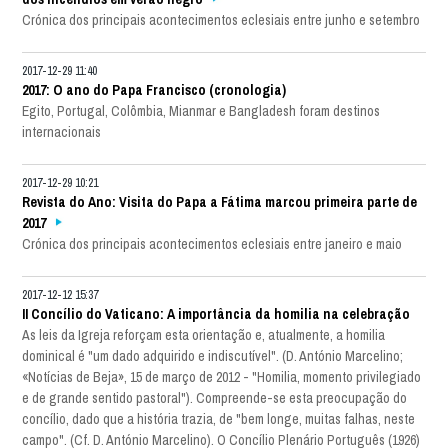
Crónica dos principais acontecimentos eclesiais entre junho e setembro
2017-12-29 11:40
2017: O ano do Papa Francisco (cronologia)
Egito, Portugal, Colômbia, Mianmar e Bangladesh foram destinos
internacionais
2017-12-29 10:21
Revista do Ano: Visita do Papa a Fátima marcou primeira parte de
2017
Crónica dos principais acontecimentos eclesiais entre janeiro e maio
2017-12-12 15:37
II Concílio do Vaticano: A importância da homilia na celebração
As leis da Igreja reforçam esta orientação e, atualmente, a homilia
dominical é "um dado adquirido e indiscutível". (D. António Marcelino;
«Notícias de Beja», 15 de março de 2012 - "Homilia, momento privilegiado
e de grande sentido pastoral"). Compreende-se esta preocupação do
concílio, dado que a história trazia, de "bem longe, muitas falhas, neste
campo". (Cf. D. António Marcelino). O Concílio Plenário Português (1926)