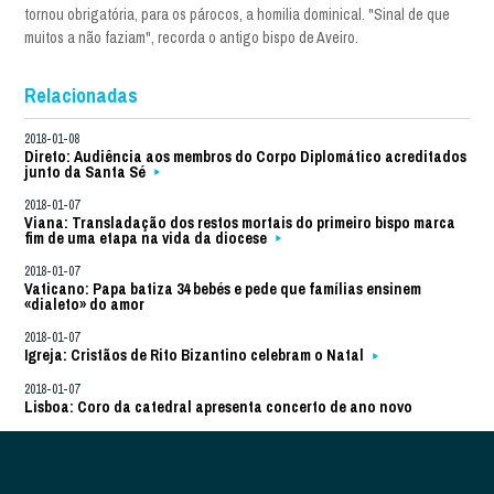
tornou obrigatória, para os párocos, a homilia dominical. "Sinal de que
muitos a não faziam", recorda o antigo bispo de Aveiro.
Relacionadas
2018-01-08
Direto: Audiência aos membros do Corpo Diplomático acreditados
junto da Santa Sé
2018-01-07
Viana: Transladação dos restos mortais do primeiro bispo marca
fim de uma etapa na vida da diocese
2018-01-07
Vaticano: Papa batiza 34 bebés e pede que famílias ensinem
«dialeto» do amor
2018-01-07
Igreja: Cristãos de Rito Bizantino celebram o Natal
2018-01-07
Lisboa: Coro da catedral apresenta concerto de ano novo