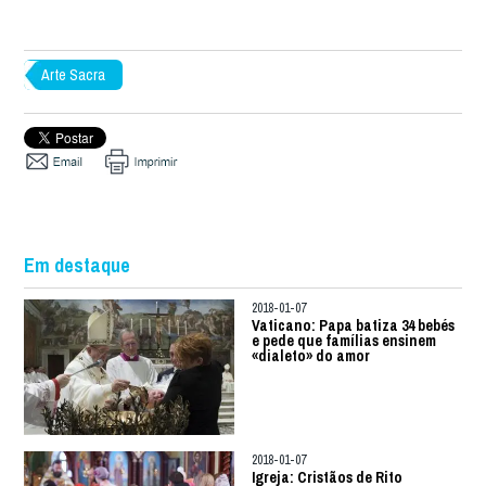
Arte Sacra
Em destaque
2018-01-07
Vaticano: Papa batiza 34 bebés
e pede que famílias ensinem
«dialeto» do amor
2018-01-07
Igreja: Cristãos de Rito