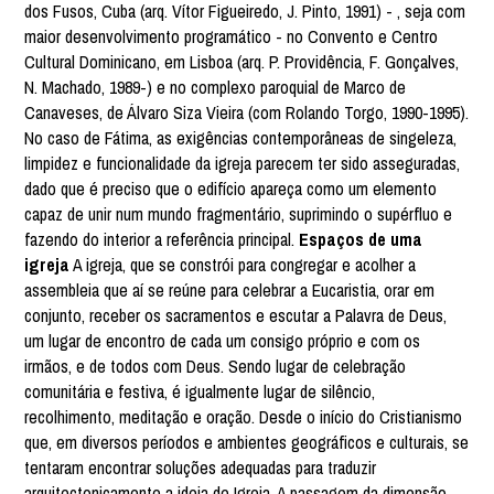
dos Fusos, Cuba (arq. Vítor Figueiredo, J. Pinto, 1991) - , seja com
maior desenvolvimento programático - no Convento e Centro
Cultural Dominicano, em Lisboa (arq. P. Providência, F. Gonçalves,
N. Machado, 1989-) e no complexo paroquial de Marco de
Canaveses, de Álvaro Siza Vieira (com Rolando Torgo, 1990-1995).
No caso de Fátima, as exigências contemporâneas de singeleza,
limpidez e funcionalidade da igreja parecem ter sido asseguradas,
dado que é preciso que o edifício apareça como um elemento
capaz de unir num mundo fragmentário, suprimindo o supérfluo e
fazendo do interior a referência principal.
Espaços de uma
igreja
A igreja, que se constrói para congregar e acolher a
assembleia que aí se reúne para celebrar a Eucaristia, orar em
conjunto, receber os sacramentos e escutar a Palavra de Deus,
um lugar de encontro de cada um consigo próprio e com os
irmãos, e de todos com Deus. Sendo lugar de celebração
comunitária e festiva, é igualmente lugar de silêncio,
recolhimento, meditação e oração. Desde o início do Cristianismo
que, em diversos períodos e ambientes geográficos e culturais, se
tentaram encontrar soluções adequadas para traduzir
arquitectonicamente a ideia de Igreja. A passagem da dimensão