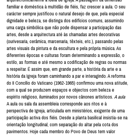
familiar e doméstica à multidão de fiéis, faz crescer a aula. O seu
carácter sempre justificou o natural desejo de que, pela especial
dignidade e beleza, se distinga dos edifícios comuns, assumindo
uma carga simbólica que não pode dispensar a participação das
artes, desde a arquitectura até às chamadas artes decorativas
(ourivesaria, cerâmica, marcenaria, têxteis, etc.), passando pelas
artes visuais da pintura e da escultura e pela própria música. As
diferentes épocas e culturas foram determinando a expressão, o
estilo, as formas e até mesmo a codificação de regras ou normas
a respeitar. É assim que, em grande parte, a história da arte e a
história da Igreja foram caminhando a par e interagindo. A reforma
do II Concílio do Vaticano (1962-1965) confirmou uma nova atitude,
com a qual se produzem espaços e objectos com beleza e
espírito religioso, iluminados por novos cânones artísticos.
A aula
A aula ou sala da assembleia corresponde aos ritos e à
perspectiva de Igreja, articulada em ministérios, exigente de uma
participação activa dos fiéis. Desde a planta basilical insistia-se na
orientação longitudinal, com separação do altar pela cota dos
pavimentos. Hoje cada membro do Povo de Deus tem valor