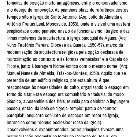
tomadas de posição muito antagónicas, entre o conservadorismo
e o desejo de renovação. As primeiras obras de referência destes
tempos são a Igreja de Santo António, (Arq. João de Almeida e
António Freitas Leal, Moscavide, 1953), onde é visível uma austera
simplicidade como primeiro ensaio de funcionalismo litúrgico e das
linhas modernas da arquitectura; a Igreja paroquial de Águas, (Arq.
Nuno Teotónio Pereira, Diocese da Guarda, 1950-57), marco da
modernização da arquitectura religiosa pela opção declarada de
“aproximação ao contexto e às formas vernáculas” e a Capela do
Picote, junto à barragem hidroeléctrica com o mesmo nome, (Arq.
Manuel Nunes de Almeida, Trás-os-Montes, 1958). Aquilo que se
pretendia de um edifício religioso, por esta altura, é que
respondesse às necessidades do culto, organizando o espaço em
torno do altar. Este espaço era comunitário e traduzia, de modo
plástico, a Assembleia dos fiéis, reunida para celebrar. A linguagem
passou, então, da ideia de “igreja-templo” para a de “centro
paroquial”, enquanto conjunto de espaços em redor da igreja,
entendida como “domus ecclesiae” (casa da igreja).
Desenvolvidos e experimentados, estes princípios tiveram uma
materialização exemplar na Igreja do Coração de Jesus, em