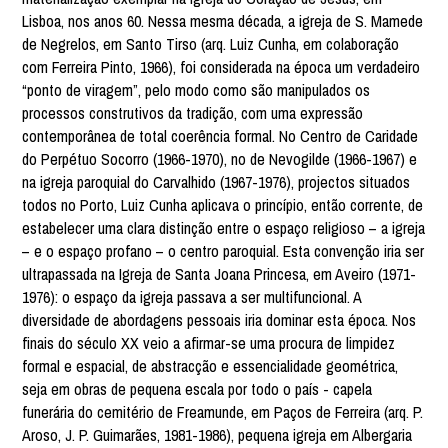
Lisboa, nos anos 60. Nessa mesma década, a igreja de S. Mamede
de Negrelos, em Santo Tirso (arq. Luiz Cunha, em colaboração
com Ferreira Pinto, 1966), foi considerada na época um verdadeiro
“ponto de viragem”, pelo modo como são manipulados os
processos construtivos da tradição, com uma expressão
contemporânea de total coerência formal. No Centro de Caridade
do Perpétuo Socorro (1966-1970), no de Nevogilde (1966-1967) e
na igreja paroquial do Carvalhido (1967-1976), projectos situados
todos no Porto, Luiz Cunha aplicava o princípio, então corrente, de
estabelecer uma clara distinção entre o espaço religioso – a igreja
– e o espaço profano – o centro paroquial. Esta convenção iria ser
ultrapassada na Igreja de Santa Joana Princesa, em Aveiro (1971-
1976): o espaço da igreja passava a ser multifuncional. A
diversidade de abordagens pessoais iria dominar esta época. Nos
finais do século XX veio a afirmar-se uma procura de limpidez
formal e espacial, de abstracção e essencialidade geométrica,
seja em obras de pequena escala por todo o país - capela
funerária do cemitério de Freamunde, em Paços de Ferreira (arq. P.
Aroso, J. P. Guimarães, 1981-1986), pequena igreja em Albergaria