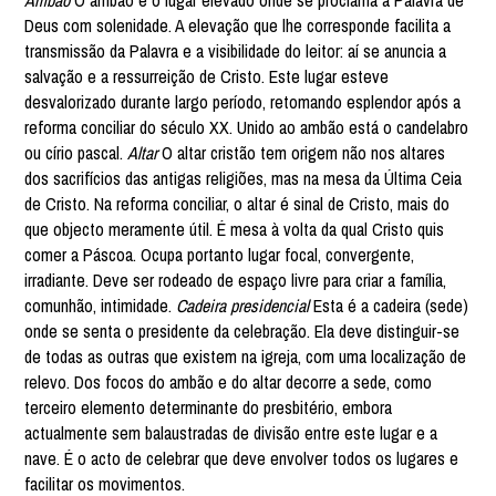
Ambão
O ambão é o lugar elevado onde se proclama a Palavra de
Deus com solenidade. A elevação que lhe corresponde facilita a
transmissão da Palavra e a visibilidade do leitor: aí se anuncia a
salvação e a ressurreição de Cristo. Este lugar esteve
desvalorizado durante largo período, retomando esplendor após a
reforma conciliar do século XX. Unido ao ambão está o candelabro
ou círio pascal.
Altar
O altar cristão tem origem não nos altares
dos sacrifícios das antigas religiões, mas na mesa da Última Ceia
de Cristo. Na reforma conciliar, o altar é sinal de Cristo, mais do
que objecto meramente útil. É mesa à volta da qual Cristo quis
comer a Páscoa. Ocupa portanto lugar focal, convergente,
irradiante. Deve ser rodeado de espaço livre para criar a família,
comunhão, intimidade.
Cadeira presidencial
Esta é a cadeira (sede)
onde se senta o presidente da celebração. Ela deve distinguir-se
de todas as outras que existem na igreja, com uma localização de
relevo. Dos focos do ambão e do altar decorre a sede, como
terceiro elemento determinante do presbitério, embora
actualmente sem balaustradas de divisão entre este lugar e a
nave. É o acto de celebrar que deve envolver todos os lugares e
facilitar os movimentos.