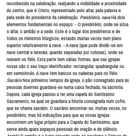
reconhecido na celebração, realçando a visibilidade e proximidade
do centro, que é Cristo, representado pelo altar, pela palavra e
pela sede do presidente da celebração.
Presbitério, nave
Há dois
elementos fundamentais no espaço: - O presbitério, onde se situa
o altar, o ambão e a sede. Este é o lugar dos presbíteros e de
todos os ministros litúrgicos, estando muitas vezes num plano
superior relativamente à nave. - A nave (que pode dividir-se em
nave central e laterais, quando separadas por colunas), onde se
reúnem os fiéis. Esta parte tem várias formas, que nas igrejas
novas são o seu traço identificador: rectangular, quadrangular ou
em semicírculo. A nave tem bancos ou cadeiras para os fiéis.
Sacrário
Nos primeiros tempos da Igreja, o pão consagrado para as
pessoas doentes guardava-se numa caixa fechada, na sacristia.
Depois, cada igreja passou a ter uma capela do Santíssimo
Sacramento, na qual se guardava a hóstia consagrada num cofre,
que se chama sacrário. O sacrário encontrar-se, muitas vezes, no
presbitério, mas há indicações para que as novas igrejas
encontrem um lugar próprio para a Capela do Santíssimo, que
serve ainda apara espaços pessoais de oração e de silêncio.