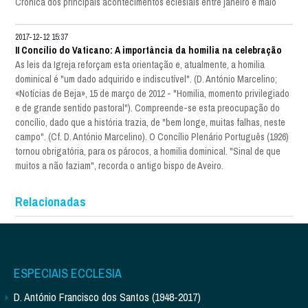
Crónica dos principais acontecimentos eclesiais entre janeiro e maio
2017-12-12 15:37
II Concílio do Vaticano: A importância da homilia na celebração
As leis da Igreja reforçam esta orientação e, atualmente, a homilia
dominical é "um dado adquirido e indiscutível". (D. António Marcelino;
«Notícias de Beja», 15 de março de 2012 - "Homilia, momento privilegiado
e de grande sentido pastoral"). Compreende-se esta preocupação do
concílio, dado que a história trazia, de "bem longe, muitas falhas, neste
campo". (Cf. D. António Marcelino). O Concílio Plenário Português (1926)
tornou obrigatória, para os párocos, a homilia dominical. "Sinal de que
muitos a não faziam", recorda o antigo bispo de Aveiro.
Relacionadas
ESPECIAIS ECCLESIA
D. António Francisco dos Santos (1948-2017)