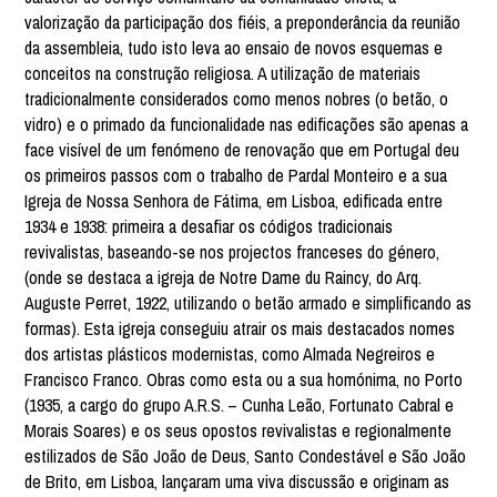
valorização da participação dos fiéis, a preponderância da reunião
da assembleia, tudo isto leva ao ensaio de novos esquemas e
conceitos na construção religiosa. A utilização de materiais
tradicionalmente considerados como menos nobres (o betão, o
vidro) e o primado da funcionalidade nas edificações são apenas a
face visível de um fenómeno de renovação que em Portugal deu
os primeiros passos com o trabalho de Pardal Monteiro e a sua
Igreja de Nossa Senhora de Fátima, em Lisboa, edificada entre
1934 e 1938: primeira a desafiar os códigos tradicionais
revivalistas, baseando-se nos projectos franceses do género,
(onde se destaca a igreja de Notre Dame du Raincy, do Arq.
Auguste Perret, 1922, utilizando o betão armado e simplificando as
formas). Esta igreja conseguiu atrair os mais destacados nomes
dos artistas plásticos modernistas, como Almada Negreiros e
Francisco Franco. Obras como esta ou a sua homónima, no Porto
(1935, a cargo do grupo A.R.S. – Cunha Leão, Fortunato Cabral e
Morais Soares) e os seus opostos revivalistas e regionalmente
estilizados de São João de Deus, Santo Condestável e São João
de Brito, em Lisboa, lançaram uma viva discussão e originam as