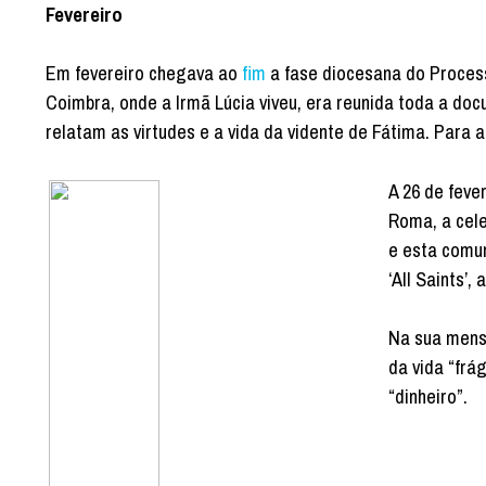
Fevereiro
Em fevereiro chegava ao
fim
a fase diocesana do Proces
Coimbra, onde a Irmã Lúcia viveu, era reunida toda a do
relatam as virtudes e a vida da vidente de Fátima. Para 
A 26 de feve
Roma, a cele
e esta comun
‘All Saints’
Na sua mens
da vida “frá
“dinheiro”.