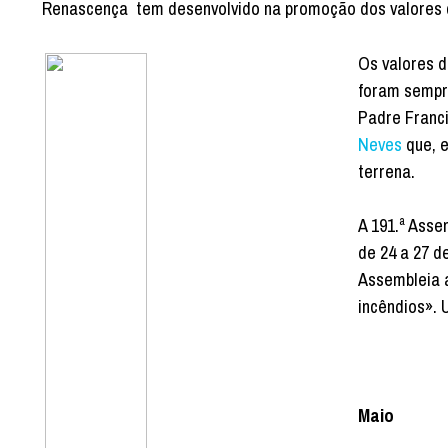
Renascença tem desenvolvido na promoção dos valores c
Os valores 
foram sempr
Padre Franc
Neves
que, e
terrena.
A 191.ª Asse
de 24 a 27 d
Assembleia a
incêndios».
Maio