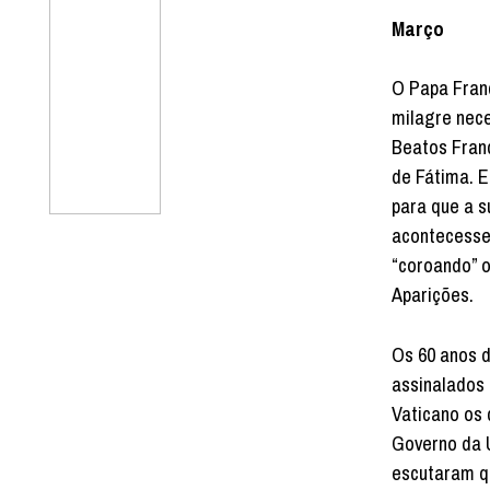
Março
O Papa Fran
milagre nec
Beatos Franc
de Fátima. 
para que a 
acontecesse
“coroando” 
Aparições.
Os 60 anos 
assinalados
Vaticano os 
Governo da U
escutaram qu