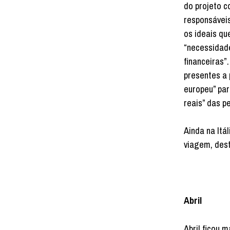
do projeto c
responsáveis
os ideais qu
“necessidad
financeiras”.
presentes a
europeu” pa
reais” das p
Ainda na Itál
viagem, dest
Abril
Abril ficou 