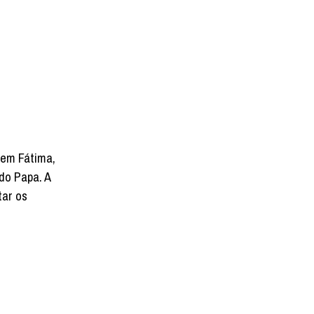
 em Fátima,
 do Papa. A
tar os