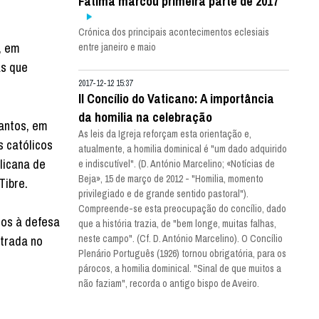
Fátima marcou primeira parte de 2017
Crónica dos principais acontecimentos eclesiais
, em
entre janeiro e maio
as que
2017-12-12 15:37
II Concílio do Vaticano: A importância
da homilia na celebração
Santos, em
As leis da Igreja reforçam esta orientação e,
s católicos
atualmente, a homilia dominical é "um dado adquirido
glicana de
e indiscutível". (D. António Marcelino; «Notícias de
Beja», 15 de março de 2012 - "Homilia, momento
Tibre.
privilegiado e de grande sentido pastoral").
Compreende-se esta preocupação do concílio, dado
os à defesa
que a história trazia, de "bem longe, muitas falhas,
ntrada no
neste campo". (Cf. D. António Marcelino). O Concílio
Plenário Português (1926) tornou obrigatória, para os
párocos, a homilia dominical. "Sinal de que muitos a
não faziam", recorda o antigo bispo de Aveiro.