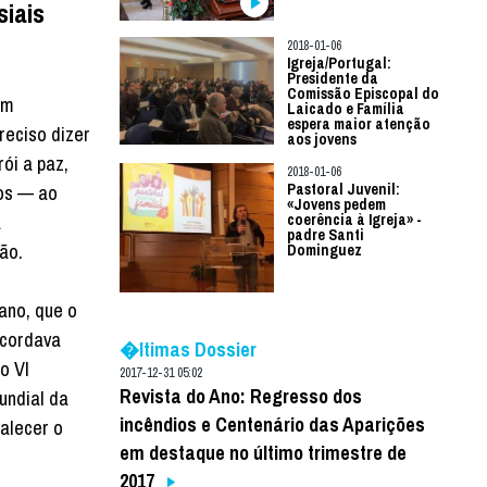
siais
2018-01-06
Igreja/Portugal:
Presidente da
Comissão Episcopal do
om
Laicado e Família
espera maior atenção
reciso dizer
aos jovens
ói a paz,
2018-01-06
os — ao
Pastoral Juvenil:
«Jovens pedem
à
coerência à Igreja» -
padre Santi
ão.
Dominguez
 ano, que o
ecordava
�ltimas Dossier
o VI
2017-12-31 05:02
Revista do Ano: Regresso dos
undial da
incêndios e Centenário das Aparições
talecer o
em destaque no último trimestre de
2017