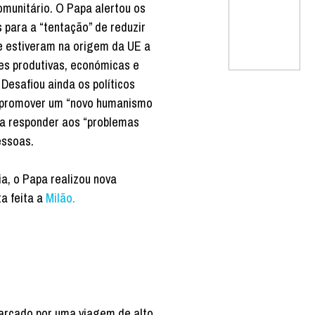
omunitário. O Papa alertou os
 para a “tentação” de reduzir
e estiveram na origem da UE a
es produtivas, económicas e
 Desafiou ainda os políticos
 promover um “novo humanismo
ra responder aos “problemas
essoas.
ia, o Papa realizou nova
a feita a
Milão.
marcado por uma viagem de alto