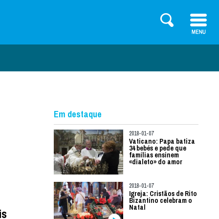
Em destaque
2018-01-07
Vaticano: Papa batiza
34 bebés e pede que
famílias ensinem
«dialeto» do amor
2018-01-07
Igreja: Cristãos de Rito
Bizantino celebram o
Natal
is