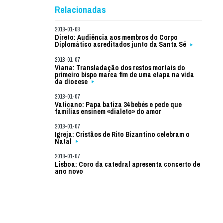
Relacionadas
2018-01-08
Direto: Audiência aos membros do Corpo
Diplomático acreditados junto da Santa Sé
2018-01-07
Viana: Transladação dos restos mortais do
primeiro bispo marca fim de uma etapa na vida
da diocese
2018-01-07
Vaticano: Papa batiza 34 bebés e pede que
famílias ensinem «dialeto» do amor
2018-01-07
Igreja: Cristãos de Rito Bizantino celebram o
Natal
2018-01-07
Lisboa: Coro da catedral apresenta concerto de
ano novo