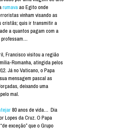
pa
rumava
ao Egito onde
rroristas vinham visando as
cristãs; quis ir transmitir a
dade a quantos pagam com a
ue professam…
il, Francisco visitou a região
Emília-Romanha, atingida pelos
12. Já no Vaticano, o Papa
 sua mensagem pascal as
 forçadas, deixando uma
pelo mal.
stejar
80 anos de vida… Dia
hor Lopes da Cruz. O Papa
“de exceção” que o Grupo