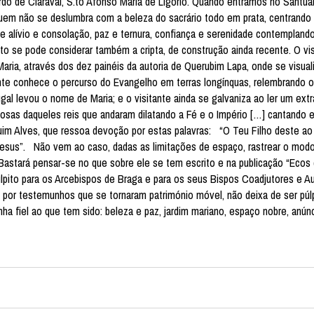
ardo de Claraval, S.to Afonso Maria de Ligório. Quando entramos no Santuá
 Quem não se deslumbra com a beleza do sacrário todo em prata, centrando
 alívio e consolação, paz e ternura, confiança e serenidade contemplando
o se pode considerar também a cripta, de construção ainda recente. O vis
Maria, através dos dez painéis da autoria de Querubim Lapa, onde se visua
ante conhece o percurso do Evangelho em terras longínquas, relembrando
al levou o nome de Maria; e o visitante ainda se galvaniza ao ler um ext
as daqueles reis que andaram dilatando a Fé e o Império […] cantando e
quim Alves, que ressoa devoção por estas palavras: “O Teu Filho deste a
Jesus”. Não vem ao caso, dadas as limitações de espaço, rastrear o mo
 Bastará pensar-se no que sobre ele se tem escrito e na publicação “Ecos
pito para os Arcebispos de Braga e para os seus Bispos Coadjutores e Aux
por testemunhos que se tornaram património móvel, não deixa de ser púlp
a fiel ao que tem sido: beleza e paz, jardim mariano, espaço nobre, anúnc