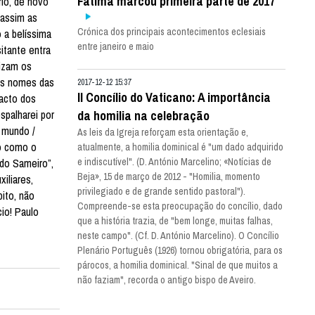
Fátima marcou primeira parte de 2017
rio, de novo
 assim as
Crónica dos principais acontecimentos eclesiais
 a belíssima
entre janeiro e maio
itante entra
lizam os
 os nomes das
2017-12-12 15:37
II Concílio do Vaticano: A importância
racto dos
spalharei por
da homilia na celebração
o mundo /
As leis da Igreja reforçam esta orientação e,
do como o
atualmente, a homilia dominical é "um dado adquirido
 do Sameiro”,
e indiscutível". (D. António Marcelino; «Notícias de
Beja», 15 de março de 2012 - "Homilia, momento
iliares,
privilegiado e de grande sentido pastoral").
ito, não
Compreende-se esta preocupação do concílio, dado
io! Paulo
que a história trazia, de "bem longe, muitas falhas,
neste campo". (Cf. D. António Marcelino). O Concílio
Plenário Português (1926) tornou obrigatória, para os
párocos, a homilia dominical. "Sinal de que muitos a
não faziam", recorda o antigo bispo de Aveiro.