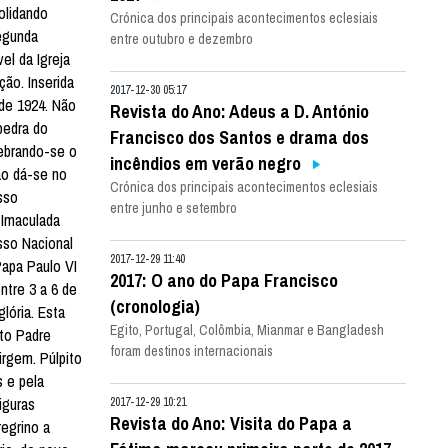
olidando
Crónica dos principais acontecimentos eclesiais
egunda
entre outubro e dezembro
el da Igreja
ão. Inserida
2017-12-30 05:17
de 1924. Não
Revista do Ano: Adeus a D. António
pedra do
Francisco dos Santos e drama dos
ebrando-se o
incêndios em verão negro
ão dá-se no
Crónica dos principais acontecimentos eclesiais
sso
entre junho e setembro
 Imaculada
sso Nacional
2017-12-29 11:40
apa Paulo VI
2017: O ano do Papa Francisco
ntre 3 a 6 de
(cronologia)
lória. Esta
Egito, Portugal, Colômbia, Mianmar e Bangladesh
to Padre
foram destinos internacionais
irgem. Púlpito
s e pela
iguras
2017-12-29 10:21
Revista do Ano: Visita do Papa a
regrino a