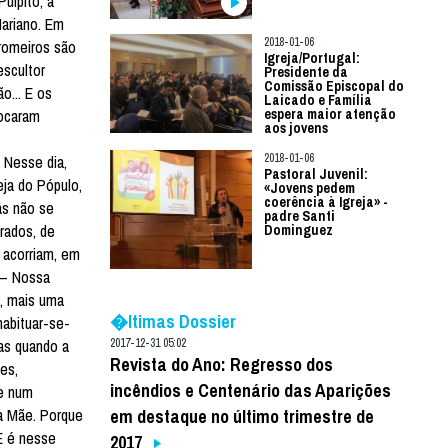
úlpito, a
Mariano. Em
2018-01-06
 romeiros são
Igreja/Portugal:
escultor
Presidente da
Comissão Episcopal do
o... E os
Laicado e Família
vocaram
espera maior atenção
aos jovens
2018-01-06
 Nesse dia,
Pastoral Juvenil:
eja do Pópulo,
«Jovens pedem
coerência à Igreja» -
as não se
padre Santi
rados, de
Dominguez
 acorriam, em
 – Nossa
o, mais uma
�ltimas Dossier
habituar-se-
as quando a
2017-12-31 05:02
Revista do Ano: Regresso dos
es,
incêndios e Centenário das Aparições
ue num
 a Mãe. Porque
em destaque no último trimestre de
 E é nesse
2017