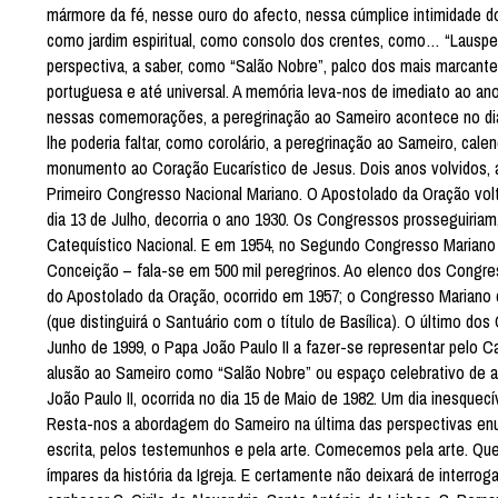
mármore da fé, nesse ouro do afecto, nessa cúmplice intimidade do 
como jardim espiritual, como consolo dos crentes, como… “Laus
perspectiva, a saber, como “Salão Nobre”, palco dos mais marcante
portuguesa e até universal. A memória leva-nos de imediato ao ano
nessas comemorações, a peregrinação ao Sameiro acontece no dia 
lhe poderia faltar, como corolário, a peregrinação ao Sameiro, cale
monumento ao Coração Eucarístico de Jesus. Dois anos volvidos, 
Primeiro Congresso Nacional Mariano. O Apostolado da Oração vol
dia 13 de Julho, decorria o ano 1930. Os Congressos prosseguiri
Catequístico Nacional. E em 1954, no Segundo Congresso Mariano 
Conceição – fala-se em 500 mil peregrinos. Ao elenco dos Congre
do Apostolado da Oração, ocorrido em 1957; o Congresso Mariano 
(que distinguirá o Santuário com o título de Basílica). O último dos
Junho de 1999, o Papa João Paulo II a fazer-se representar pelo 
alusão ao Sameiro como “Salão Nobre” ou espaço celebrativo de a
João Paulo II, ocorrida no dia 15 de Maio de 1982. Um dia inesquec
Resta-nos a abordagem do Sameiro na última das perspectivas enunc
escrita, pelos testemunhos e pela arte. Comecemos pela arte. Qu
ímpares da história da Igreja. E certamente não deixará de interrog