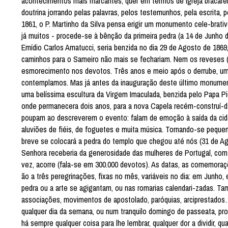
acontecimentos mais marcantes, quer em termos de Igreja bracaren
doutrina jorrando pelas palavras, pelos testemunhos, pela escrita
1861, o P. Martinho da Silva pensa erigir um monumento cele-brati
já muitos - procede-se à bênção da primeira pedra (a 14 de Junho 
Emídio Carlos Amatucci, seria benzida no dia 29 de Agosto de 1869,
caminhos para o Sameiro não mais se fechariam. Nem os reveses 
esmorecimento nos devotos. Três anos e meio após o derrube, um
contemplamos. Mas já antes da inauguração deste último monument
uma belíssima escultura da Virgem Imaculada, benzida pelo Papa Pi
onde permanecera dois anos, para a nova Capela recém-construí-da
poupam ao descreverem o evento: falam de emoção à saída da cidad
aluviões de fiéis, de foguetes e muita música. Tornando-se peque
breve se colocará a pedra do templo que chegou até nós (31 de A
Senhora receberia da generosidade das mulheres de Portugal, com 
vez, acorre (fala-se em 300.000 devotos). As datas, as comemoraçõe
ão a três peregrinações, fixas no mês, variáveis no dia: em Jun
pedra ou a arte se agigantam, ou nas romarias calendari-zadas. Ta
associações, movimentos de apostolado, paróquias, arciprestados…
qualquer dia da semana, ou num tranquilo domingo de passeata, pr
há sempre qualquer coisa para lhe lembrar, qualquer dor a dividir, 