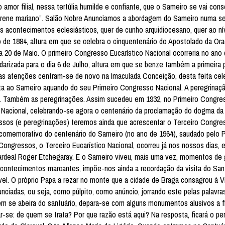
amor filial, nessa tertúlia humilde e confiante, que o Sameiro se vai cons
perene mariano”. Salão Nobre Anunciamos a abordagem do Sameiro numa s
s acontecimentos eclesiásticos, quer de cunho arquidiocesano, quer ao nív
 de 1894, altura em que se celebra o cinquentenário do Apostolado da Oraç
20 de Maio. O primeiro Congresso Eucarístico Nacional ocorreria no ano 
ndarizada para o dia 6 de Julho, altura em que se benze também a primeira 
as atenções centram-se de novo na Imaculada Conceição, desta feita cel
ta ao Sameiro aquando do seu Primeiro Congresso Nacional. A peregrinaç
am. Também as peregrinações. Assim sucedeu em 1932, no Primeiro Congre
Nacional, celebrando-se agora o centenário da proclamação do dogma da
ssos (e peregrinações) teremos ainda que acrescentar o Terceiro Congre
comemorativo do centenário do Sameiro (no ano de 1964), saudado pelo P
 Congressos, o Terceiro Eucarístico Nacional, ocorreu já nos nossos dias, e
Cardeal Roger Etchegaray. E o Sameiro viveu, mais uma vez, momentos de g
contecimentos marcantes, impõe-nos ainda a recordação da visita do San
ível. O próprio Papa a rezar no monte que a cidade de Braga consagrou à V
iadas, ou seja, como púlpito, como anúncio, jorrando este pelas palavra
em se abeira do santuário, depara-se com alguns monumentos alusivos a f
ar-se: de quem se trata? Por que razão está aqui? Na resposta, ficará o pe