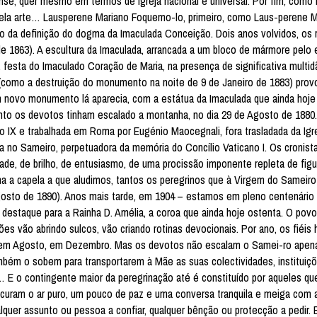
se, quer mesmo em termos de Igreja nacional e universal. Por fim, como P
, pela arte… Lausperene Mariano Foquemo-lo, primeiro, como Laus-perene 
vo da definição do dogma da Imaculada Conceição. Dois anos volvidos, os
de 1863). A escultura da Imaculada, arrancada a um bloco de mármore pelo 
 festa do Imaculado Coração de Maria, na presença de significativa multidã
(como a destruição do monumento na noite de 9 de Janeiro de 1883) pro
 novo monumento lá aparecia, com a estátua da Imaculada que ainda hoje
o os devotos tinham escalado a montanha, no dia 29 de Agosto de 1880.
o IX e trabalhada em Roma por Eugénio Maocegnali, fora trasladada da Igr
 no Sameiro, perpetuadora da memória do Concílio Vaticano I. Os cronist
e, de brilho, de entusiasmo, de uma procissão imponente repleta de figu
na a capela a que aludimos, tantos os peregrinos que à Virgem do Sameiro
gosto de 1890). Anos mais tarde, em 1904 – estamos em pleno centenário
destaque para a Rainha D. Amélia, a coroa que ainda hoje ostenta. O pov
s vão abrindo sulcos, vão criando rotinas devocionais. Por ano, os fiéis 
ho, em Agosto, em Dezembro. Mas os devotos não escalam o Samei-ro apen
mbém o sobem para transportarem à Mãe as suas colectividades, instituiçõ
 E o contingente maior da peregrinação até é constituído por aqueles q
ocuram o ar puro, um pouco de paz e uma conversa tranquila e meiga com
qualquer assunto ou pessoa a confiar, qualquer bênção ou protecção a pedir.