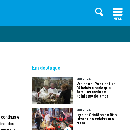
Em destaque
2018-01-07
Vaticano: Papa batiza
34 bebés e pede que
famílias ensinem
«dialeto» do amor
2018-01-07
Igreja: Cristãos de Rito
 contínua e
Bizantino celebram o
tivo dos
Natal