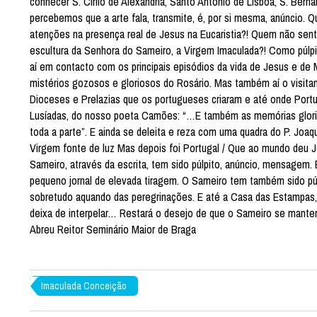
conhecer S. Cirilo de Alexandria, Santo António de Lisboa, S. Bern
percebemos que a arte fala, transmite, é, por si mesma, anúncio.
atenções na presença real de Jesus na Eucaristia?! Quem não sente
escultura da Senhora do Sameiro, a Virgem Imaculada?! Como púlpit
aí em contacto com os principais episódios da vida de Jesus e de 
mistérios gozosos e gloriosos do Rosário. Mas também aí o visit
Dioceses e Prelazias que os portugueses criaram e até onde Portug
Lusíadas, do nosso poeta Camões: “…E também as memórias glorios
toda a parte”. E ainda se deleita e reza com uma quadra do P. Joa
Virgem fonte de luz Mas depois foi Portugal / Que ao mundo deu 
Sameiro, através da escrita, tem sido púlpito, anúncio, mensagem.
pequeno jornal de elevada tiragem. O Sameiro tem também sido púl
sobretudo aquando das peregrinações. E até a Casa das Estampas, 
deixa de interpelar… Restará o desejo de que o Sameiro se mantenh
Abreu Reitor Seminário Maior de Braga
Imaculada Conceição