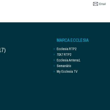
MARCA ECCLESIA
17)
Ecclesia RTP2
70X7 RTP2
Ecclesia Antena1
Semanário
My Ecclesia TV