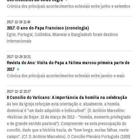
Crónica dos principais acontecimentos eclesiais entre junho e setembro
2017-12-29 11:40
2017: O ano do Papa Francisco (cronologia)
Egito, Portugal, Colômbia, Mianmar e Bangladesh foram destinos
internacionais
2017-12-29 10:21
Revista do Ano: Visita do Papa a Fátima marcou primeira parte de
2017
Crónica dos principais acontecimentos eclesiais entre janeiro e maio
2017-12-12 15:37
II Concílio do Vaticano: A importância da homilia na celebração
As leis da Igreja reforçam esta orientação e, atualmente, a homilia
dominical é "um dado adquirido e indiscutível". (D. António Marcelino;
«Notícias de Beja», 15 de março de 2012 - "Homilia, momento privilegiado
e de grande sentido pastoral"). Compreende-se esta preocupação do
concílio, dado que a história trazia, de "bem longe, muitas falhas, neste
campo". (Cf. D. António Marcelino). O Concílio Plenário Português (1926)