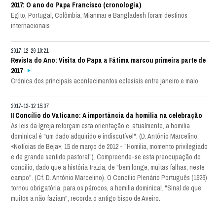
2017: O ano do Papa Francisco (cronologia)
Egito, Portugal, Colômbia, Mianmar e Bangladesh foram destinos
internacionais
2017-12-29 10:21
Revista do Ano: Visita do Papa a Fátima marcou primeira parte de
2017
Crónica dos principais acontecimentos eclesiais entre janeiro e maio
2017-12-12 15:37
II Concílio do Vaticano: A importância da homilia na celebração
As leis da Igreja reforçam esta orientação e, atualmente, a homilia
dominical é "um dado adquirido e indiscutível". (D. António Marcelino;
«Notícias de Beja», 15 de março de 2012 - "Homilia, momento privilegiado
e de grande sentido pastoral"). Compreende-se esta preocupação do
concílio, dado que a história trazia, de "bem longe, muitas falhas, neste
campo". (Cf. D. António Marcelino). O Concílio Plenário Português (1926)
tornou obrigatória, para os párocos, a homilia dominical. "Sinal de que
muitos a não faziam", recorda o antigo bispo de Aveiro.