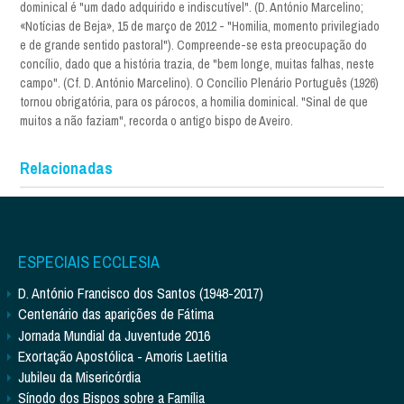
dominical é "um dado adquirido e indiscutível". (D. António Marcelino;
«Notícias de Beja», 15 de março de 2012 - "Homilia, momento privilegiado
e de grande sentido pastoral"). Compreende-se esta preocupação do
concílio, dado que a história trazia, de "bem longe, muitas falhas, neste
campo". (Cf. D. António Marcelino). O Concílio Plenário Português (1926)
tornou obrigatória, para os párocos, a homilia dominical. "Sinal de que
muitos a não faziam", recorda o antigo bispo de Aveiro.
Relacionadas
ESPECIAIS ECCLESIA
D. António Francisco dos Santos (1948-2017)
Centenário das aparições de Fátima
Jornada Mundial da Juventude 2016
Exortação Apostólica - Amoris Laetitia
Jubileu da Misericórdia
Sínodo dos Bispos sobre a Família