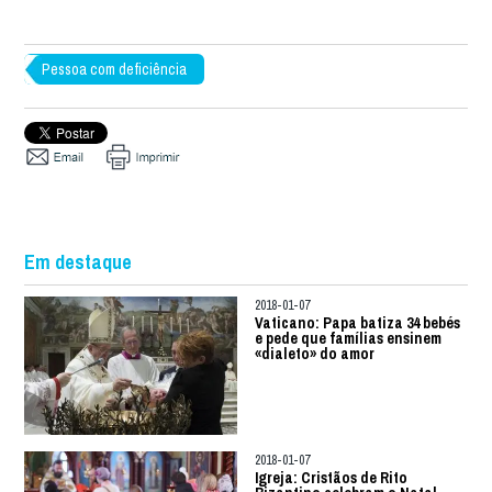
Pessoa com deficiência
Em destaque
2018-01-07
Vaticano: Papa batiza 34 bebés
e pede que famílias ensinem
«dialeto» do amor
2018-01-07
Igreja: Cristãos de Rito