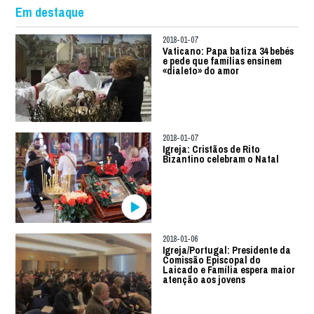
Em destaque
2018-01-07
Vaticano: Papa batiza 34 bebés
e pede que famílias ensinem
«dialeto» do amor
2018-01-07
Igreja: Cristãos de Rito
Bizantino celebram o Natal
2018-01-06
Igreja/Portugal: Presidente da
Comissão Episcopal do
Laicado e Família espera maior
atenção aos jovens