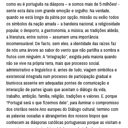
como eu é português na diáspora – e somos mais de 5 milhões! -
sente esta data com grande emoção e orgulho. Na verdade,
quando se está longe da pátria por opção, missão ou exílio todos
os símbolos da nação amada – a bandeira nacional, a religiosidade
popular, o desporto, a gastronomia, a música, as tradições aldeãs,
a literatura, entre outros – assumem uma importância
incomensurável. De facto, sem eles, a identidade das raízes faz
de nós uma árvore ao sabor do vento que não partilha a sombra e
frutos com ninguém. A “integração”, exigida pela maioria quando
não se vive na própria terra, mais que processo social,
administrativo e linguístico é, antes de tudo, viagem simbólica e
existencial integrada num processo de participação gradual e
biunívoca assente em adequadas pontes de comunicação e
interacção de partes iguais que aceitam o diálogo da vida,
trabalho, ambição, família, religião, tradições e valores. E, porque
“Portugal será o que fizermos dele”, para iluminar o compromisso
dos cristãos neste Ano europeu do Diálogo cultural, termino com
as palavras ousadas e abrangentes dos nossos bispos que
conhecem as diásporas católicas portuguesas porque as visitam e