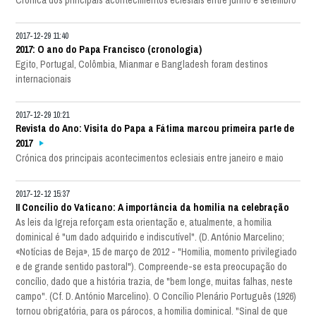
2017-12-29 11:40
2017: O ano do Papa Francisco (cronologia)
Egito, Portugal, Colômbia, Mianmar e Bangladesh foram destinos
internacionais
2017-12-29 10:21
Revista do Ano: Visita do Papa a Fátima marcou primeira parte de
2017
Crónica dos principais acontecimentos eclesiais entre janeiro e maio
2017-12-12 15:37
II Concílio do Vaticano: A importância da homilia na celebração
As leis da Igreja reforçam esta orientação e, atualmente, a homilia
dominical é "um dado adquirido e indiscutível". (D. António Marcelino;
«Notícias de Beja», 15 de março de 2012 - "Homilia, momento privilegiado
e de grande sentido pastoral"). Compreende-se esta preocupação do
concílio, dado que a história trazia, de "bem longe, muitas falhas, neste
campo". (Cf. D. António Marcelino). O Concílio Plenário Português (1926)
tornou obrigatória, para os párocos, a homilia dominical. "Sinal de que