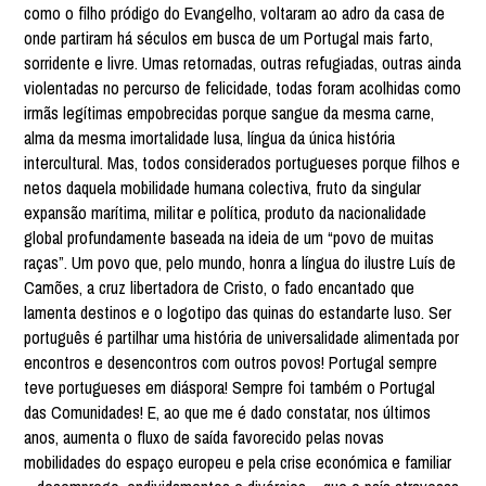
como o filho pródigo do Evangelho, voltaram ao adro da casa de
onde partiram há séculos em busca de um Portugal mais farto,
sorridente e livre. Umas retornadas, outras refugiadas, outras ainda
violentadas no percurso de felicidade, todas foram acolhidas como
irmãs legítimas empobrecidas porque sangue da mesma carne,
alma da mesma imortalidade lusa, língua da única história
intercultural. Mas, todos considerados portugueses porque filhos e
netos daquela mobilidade humana colectiva, fruto da singular
expansão marítima, militar e política, produto da nacionalidade
global profundamente baseada na ideia de um “povo de muitas
raças”. Um povo que, pelo mundo, honra a língua do ilustre Luís de
Camões, a cruz libertadora de Cristo, o fado encantado que
lamenta destinos e o logotipo das quinas do estandarte luso. Ser
português é partilhar uma história de universalidade alimentada por
encontros e desencontros com outros povos! Portugal sempre
teve portugueses em diáspora! Sempre foi também o Portugal
das Comunidades! E, ao que me é dado constatar, nos últimos
anos, aumenta o fluxo de saída favorecido pelas novas
mobilidades do espaço europeu e pela crise económica e familiar