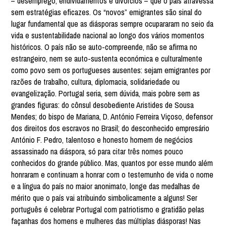
– desemprego, endividamentos e divórcios – que o país atravessa
sem estratégias eficazes. Os “novos” emigrantes são sinal do
lugar fundamental que as diásporas sempre ocupararam no seio da
vida e sustentabilidade nacional ao longo dos vários momentos
históricos. O país não se auto-compreende, não se afirma no
estrangeiro, nem se auto-sustenta económica e culturalmente
como povo sem os portugueses ausentes: sejam emigrantes por
razões de trabalho, cultura, diplomacia, solidariedade ou
evangelização. Portugal seria, sem dúvida, mais pobre sem as
grandes figuras: do cônsul desobediente Aristides de Sousa
Mendes; do bispo de Mariana, D. António Ferreira Viçoso, defensor
dos direitos dos escravos no Brasil; do desconhecido empresário
António F. Pedro, talentoso e honesto homem de negócios
assassinado na diáspora, só para citar três nomes pouco
conhecidos do grande público. Mas, quantos por esse mundo além
honraram e continuam a honrar com o testemunho de vida o nome
e a língua do país no maior anonimato, longe das medalhas de
mérito que o país vai atribuindo simbolicamente a alguns! Ser
português é celebrar Portugal com patriotismo e gratidão pelas
façanhas dos homens e mulheres das múltiplas diásporas! Nas