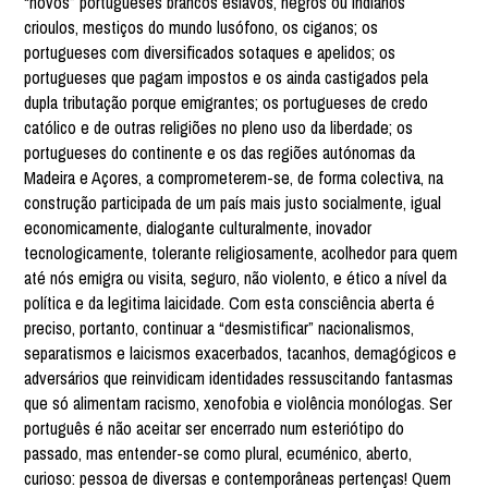
“novos” portugueses brancos eslavos, negros ou indianos
crioulos, mestiços do mundo lusófono, os ciganos; os
portugueses com diversificados sotaques e apelidos; os
portugueses que pagam impostos e os ainda castigados pela
dupla tributação porque emigrantes; os portugueses de credo
católico e de outras religiões no pleno uso da liberdade; os
portugueses do continente e os das regiões autónomas da
Madeira e Açores, a comprometerem-se, de forma colectiva, na
construção participada de um país mais justo socialmente, igual
economicamente, dialogante culturalmente, inovador
tecnologicamente, tolerante religiosamente, acolhedor para quem
até nós emigra ou visita, seguro, não violento, e ético a nível da
política e da legitima laicidade. Com esta consciência aberta é
preciso, portanto, continuar a “desmistificar” nacionalismos,
separatismos e laicismos exacerbados, tacanhos, demagógicos e
adversários que reinvidicam identidades ressuscitando fantasmas
que só alimentam racismo, xenofobia e violência monólogas. Ser
português é não aceitar ser encerrado num esteriótipo do
passado, mas entender-se como plural, ecuménico, aberto,
curioso: pessoa de diversas e contemporâneas pertenças! Quem