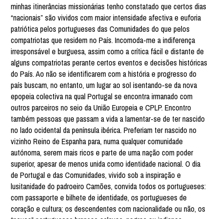
minhas itinerâncias missionárias tenho constatado que certos dias
“nacionais” são vividos com maior intensidade afectiva e euforia
patriótica pelos portugueses das Comunidades do que pelos
compatriotas que residem no País. Incomoda-me a indiferença
irresponsável e burguesa, assim como a crítica fácil e distante de
alguns compatriotas perante certos eventos e decisões históricas
do País. Ao não se identificarem com a história e progresso do
país buscam, no entanto, um lugar ao sol isentando-se da nova
epopeia colectiva na qual Portugal se encontra irmanado com
outros parceiros no seio da União Europeia e CPLP. Encontro
também pessoas que passam a vida a lamentar-se de ter nascido
no lado ocidental da península ibérica. Preferiam ter nascido no
vizinho Reino de Espanha para, numa qualquer comunidade
autónoma, serem mais ricos e parte de uma nação com poder
superior, apesar de menos unida como identidade nacional. O dia
de Portugal e das Comunidades, vivido sob a inspiração e
lusitanidade do padroeiro Camões, convida todos os portugueses:
com passaporte e bilhete de identidade, os portugueses de
coração e cultura; os descendentes com nacionalidade ou não, os