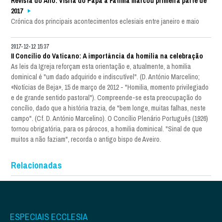
Revista do Ano: Visita do Papa a Fátima marcou primeira parte de
2017
Crónica dos principais acontecimentos eclesiais entre janeiro e maio
2017-12-12 15:37
II Concílio do Vaticano: A importância da homilia na celebração
As leis da Igreja reforçam esta orientação e, atualmente, a homilia
dominical é "um dado adquirido e indiscutível". (D. António Marcelino;
«Notícias de Beja», 15 de março de 2012 - "Homilia, momento privilegiado
e de grande sentido pastoral"). Compreende-se esta preocupação do
concílio, dado que a história trazia, de "bem longe, muitas falhas, neste
campo". (Cf. D. António Marcelino). O Concílio Plenário Português (1926)
tornou obrigatória, para os párocos, a homilia dominical. "Sinal de que
muitos a não faziam", recorda o antigo bispo de Aveiro.
Relacionadas
ESPECIAIS ECCLESIA