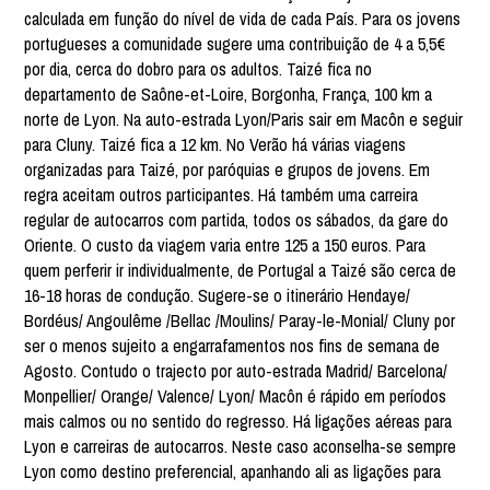
calculada em função do nível de vida de cada País. Para os jovens
portugueses a comunidade sugere uma contribuição de 4 a 5,5€
por dia, cerca do dobro para os adultos. Taizé fica no
departamento de Saône-et-Loire, Borgonha, França, 100 km a
norte de Lyon. Na auto-estrada Lyon/Paris sair em Macôn e seguir
para Cluny. Taizé fica a 12 km. No Verão há várias viagens
organizadas para Taizé, por paróquias e grupos de jovens. Em
regra aceitam outros participantes. Há também uma carreira
regular de autocarros com partida, todos os sábados, da gare do
Oriente. O custo da viagem varia entre 125 a 150 euros. Para
quem perferir ir individualmente, de Portugal a Taizé são cerca de
16-18 horas de condução. Sugere-se o itinerário Hendaye/
Bordéus/ Angoulême /Bellac /Moulins/ Paray-le-Monial/ Cluny por
ser o menos sujeito a engarrafamentos nos fins de semana de
Agosto. Contudo o trajecto por auto-estrada Madrid/ Barcelona/
Monpellier/ Orange/ Valence/ Lyon/ Macôn é rápido em períodos
mais calmos ou no sentido do regresso. Há ligações aéreas para
Lyon e carreiras de autocarros. Neste caso aconselha-se sempre
Lyon como destino preferencial, apanhando ali as ligações para