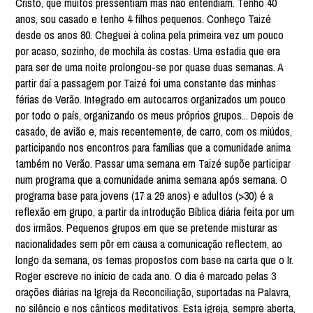
Cristo, que muitos pressentiam mas não entendiam. Tenho 40
anos, sou casado e tenho 4 filhos pequenos. Conheço Taizé
desde os anos 80. Cheguei à colina pela primeira vez um pouco
por acaso, sozinho, de mochila às costas. Uma estadia que era
para ser de uma noite prolongou-se por quase duas semanas. A
partir daí a passagem por Taizé foi uma constante das minhas
férias de Verão. Integrado em autocarros organizados um pouco
por todo o país, organizando os meus próprios grupos... Depois de
casado, de avião e, mais recentemente, de carro, com os miúdos,
participando nos encontros para famílias que a comunidade anima
também no Verão. Passar uma semana em Taizé supõe participar
num programa que a comunidade anima semana após semana. O
programa base para jovens (17 a 29 anos) e adultos (>30) é a
reflexão em grupo, a partir da introdução Bíblica diária feita por um
dos irmãos. Pequenos grupos em que se pretende misturar as
nacionalidades sem pôr em causa a comunicação reflectem, ao
longo da semana, os temas propostos com base na carta que o Ir.
Roger escreve no início de cada ano. O dia é marcado pelas 3
orações diárias na Igreja da Reconciliação, suportadas na Palavra,
no silêncio e nos cânticos meditativos. Esta igreja, sempre aberta,