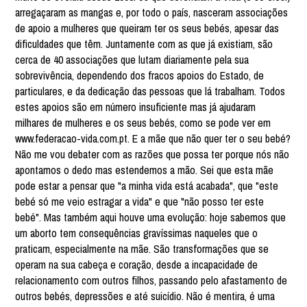
arregaçaram as mangas e, por todo o país, nasceram associações
de apoio a mulheres que queiram ter os seus bebés, apesar das
dificuldades que têm. Juntamente com as que já existiam, são
cerca de 40 associações que lutam diariamente pela sua
sobrevivência, dependendo dos fracos apoios do Estado, de
particulares, e da dedicação das pessoas que lá trabalham. Todos
estes apoios são em número insuficiente mas já ajudaram
milhares de mulheres e os seus bebés, como se pode ver em
www.federacao-vida.com.pt. E a mãe que não quer ter o seu bebé?
Não me vou debater com as razões que possa ter porque nós não
apontamos o dedo mas estendemos a mão. Sei que esta mãe
pode estar a pensar que "a minha vida está acabada", que "este
bebé só me veio estragar a vida" e que "não posso ter este
bebé". Mas também aqui houve uma evolução: hoje sabemos que
um aborto tem consequências gravíssimas naqueles que o
praticam, especialmente na mãe. São transformações que se
operam na sua cabeça e coração, desde a incapacidade de
relacionamento com outros filhos, passando pelo afastamento de
outros bebés, depressões e até suicídio. Não é mentira, é uma