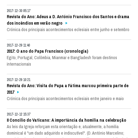
2017-12-30 05:17
Revista do Ano: Adeus a D. António Francisco dos Santos e drama
dos incêndios em verão negro
Crónica dos principais acontecimentos eclesiais entre junho e setembro
2017-12-29 11:40
2017: O ano do Papa Francisco (cronologia)
Egito, Portugal, Colômbia, Mianmar e Bangladesh foram destinos
internacionais
2017-12-29 10:21
Revista do Ano: Visita do Papa a Fátima marcou primeira parte de
2017
Crónica dos principais acontecimentos eclesiais entre janeiro e maio
2017-12-12 15:37
II Concílio do Vaticano: A importância da homilia na celebração
As leis da Igreja reforçam esta orientação e, atualmente, a homilia
dominical é "um dado adquirido e indiscutível". (D. António Marcelino;