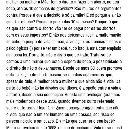
mulher, ou melhor a Mãe, tem o direito a fazer um aborto, no seu
bebé, até às 10 semanas de gravidez? São muitos os argumentos
contra: Porque é que a decisão é só da mãe? E só porque ela não
quer ter o bebé? Porquê o prazo das 10 semanas? Porque é que
os que são contra o aborto vão ter de pagar por estes abortos,
com os seus impostos? E não nos deixemos iludir: a malformação
do bebé, o perigo de vida da mãe, a violação, os traumas físicos e
psicológicos (!) por se ter um bebé, tudo isto já está contemplado
na nossa lei. Portanto, não é disto que se trata. Trata-se de
darmos a uma mulher que está à espera de bebé, a possibilidade e
o direito de não o deixar nascer. Desde os anos 60, quem promove
a liberalização do aborto baseia-se em dois argumentos: que,
apesar de tudo, é melhor para a mulher e que ainda não é vida. Da
parte do bebé, não há dúvidas científicas: é a opção entre a vida e
a morte, desde a sua concepção. Aí está uma evolução (estamos
mais modernos!) desde 1998, quando tivemos outro referendo
sobre este tema. Hoje já ninguém consegue argumentar que não
é vida, que não é um ser humano ou uma pessoa, sob risco de
parecer ridículo e antiquado. E a mãe que quer ter o seu bebé?
Muito se evoluiu desde 1998: os que defendiam a Vida (e só eles!)