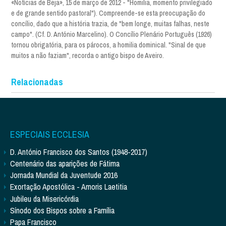
«Notícias de Beja», 15 de março de 2012 - "Homilia, momento privilegiado
e de grande sentido pastoral"). Compreende-se esta preocupação do
concílio, dado que a história trazia, de "bem longe, muitas falhas, neste
campo". (Cf. D. António Marcelino). O Concílio Plenário Português (1926)
tornou obrigatória, para os párocos, a homilia dominical. "Sinal de que
muitos a não faziam", recorda o antigo bispo de Aveiro.
Relacionadas
ESPECIAIS ECCLESIA
D. António Francisco dos Santos (1948-2017)
Centenário das aparições de Fátima
Jornada Mundial da Juventude 2016
Exortação Apostólica - Amoris Laetitia
Jubileu da Misericórdia
Sínodo dos Bispos sobre a Família
Papa Francisco