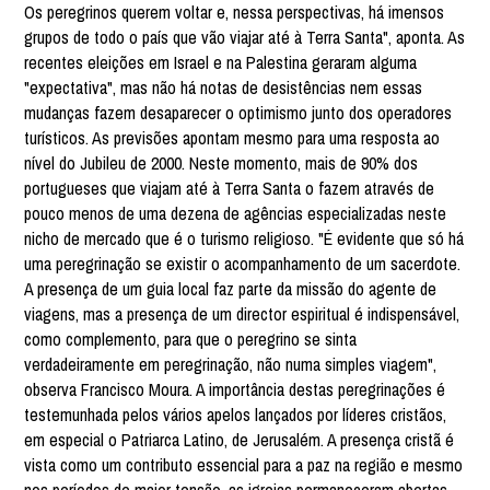
Os peregrinos querem voltar e, nessa perspectivas, há imensos
grupos de todo o país que vão viajar até à Terra Santa", aponta. As
recentes eleições em Israel e na Palestina geraram alguma
"expectativa", mas não há notas de desistências nem essas
mudanças fazem desaparecer o optimismo junto dos operadores
turísticos. As previsões apontam mesmo para uma resposta ao
nível do Jubileu de 2000. Neste momento, mais de 90% dos
portugueses que viajam até à Terra Santa o fazem através de
pouco menos de uma dezena de agências especializadas neste
nicho de mercado que é o turismo religioso. "É evidente que só há
uma peregrinação se existir o acompanhamento de um sacerdote.
A presença de um guia local faz parte da missão do agente de
viagens, mas a presença de um director espiritual é indispensável,
como complemento, para que o peregrino se sinta
verdadeiramente em peregrinação, não numa simples viagem",
observa Francisco Moura. A importância destas peregrinações é
testemunhada pelos vários apelos lançados por líderes cristãos,
em especial o Patriarca Latino, de Jerusalém. A presença cristã é
vista como um contributo essencial para a paz na região e mesmo