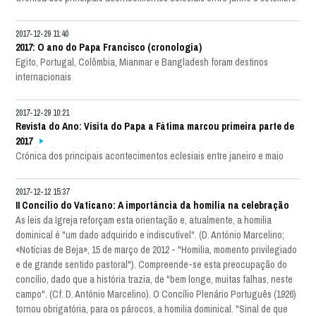
2017-12-29 11:40
2017: O ano do Papa Francisco (cronologia)
Egito, Portugal, Colômbia, Mianmar e Bangladesh foram destinos
internacionais
2017-12-29 10:21
Revista do Ano: Visita do Papa a Fátima marcou primeira parte de
2017
Crónica dos principais acontecimentos eclesiais entre janeiro e maio
2017-12-12 15:37
II Concílio do Vaticano: A importância da homilia na celebração
As leis da Igreja reforçam esta orientação e, atualmente, a homilia
dominical é "um dado adquirido e indiscutível". (D. António Marcelino;
«Notícias de Beja», 15 de março de 2012 - "Homilia, momento privilegiado
e de grande sentido pastoral"). Compreende-se esta preocupação do
concílio, dado que a história trazia, de "bem longe, muitas falhas, neste
campo". (Cf. D. António Marcelino). O Concílio Plenário Português (1926)
tornou obrigatória, para os párocos, a homilia dominical. "Sinal de que