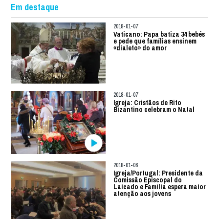
Em destaque
2018-01-07
Vaticano: Papa batiza 34 bebés
e pede que famílias ensinem
«dialeto» do amor
2018-01-07
Igreja: Cristãos de Rito
Bizantino celebram o Natal
2018-01-06
Igreja/Portugal: Presidente da
Comissão Episcopal do
Laicado e Família espera maior
atenção aos jovens