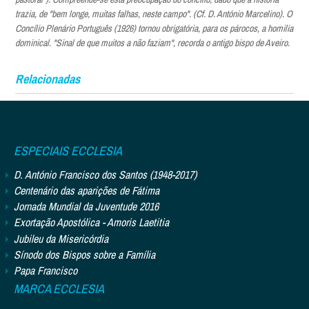
trazia, de "bem longe, muitas falhas, neste campo". (Cf. D. António Marcelino). O
Concílio Plenário Português (1926) tornou obrigatória, para os párocos, a homilia
dominical. "Sinal de que muitos a não faziam", recorda o antigo bispo de Aveiro.
Relacionadas
ESPECIAIS ECCLESIA
D. António Francisco dos Santos (1948-2017)
Centenário das aparições de Fátima
Jornada Mundial da Juventude 2016
Exortação Apostólica - Amoris Laetitia
Jubileu da Misericórdia
Sínodo dos Bispos sobre a Família
Papa Francisco
MARCA ECCLESIA