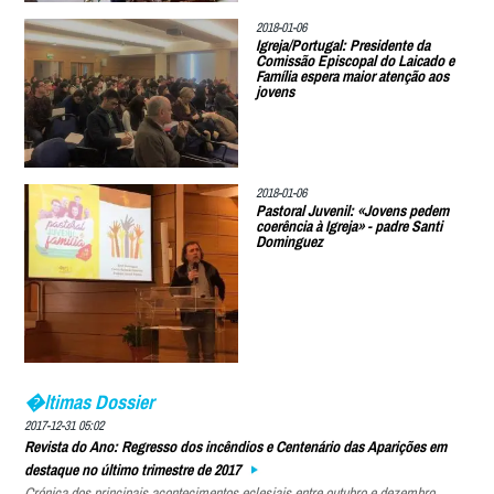
2018-01-06
Igreja/Portugal: Presidente da
Comissão Episcopal do Laicado e
Família espera maior atenção aos
jovens
2018-01-06
Pastoral Juvenil: «Jovens pedem
coerência à Igreja» - padre Santi
Dominguez
�ltimas Dossier
2017-12-31 05:02
Revista do Ano: Regresso dos incêndios e Centenário das Aparições em
destaque no último trimestre de 2017
Crónica dos principais acontecimentos eclesiais entre outubro e dezembro