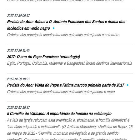
2017-12-30 05:17
Revista do Ano: Adeus a D. António Francisco dos Santos e drama dos
incêndios em verão negro
Crónica dos principais acontecimentos eclesiais entre junho e setembro
2017-12-29 11:40
2017: O ano do Papa Francisco (cronologia)
Egito, Portugal, Colômbia, Mianmar e Bangladesh foram destinos internacionais
2017-12-29 10:21
Revista do Ano: Visita do Papa a Fátima marcou primeira parte de 2017
Crónica dos principais acontecimentos eclesiais entre janeiro e maio
2017-12-12 15:37
II Concílio do Vaticano: A importância da homilia na celebração
As leis da Igreja reforçam esta orientação e, atualmente, a homilia dominical é
"um dado adquirido e indiscutível". (D. António Marcelino; «Notícias de Beja», 15
de março de 2012 - "Homilia, momento privilegiado e de grande sentido
pastoral"). Compreende-se esta preocupação do concílio, dado que a história