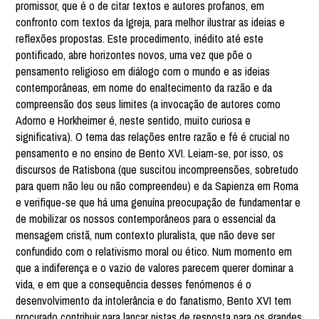
promissor, que é o de citar textos e autores profanos, em
confronto com textos da Igreja, para melhor ilustrar as ideias e
reflexões propostas. Este procedimento, inédito até este
pontificado, abre horizontes novos, uma vez que põe o
pensamento religioso em diálogo com o mundo e as ideias
contemporâneas, em nome do enaltecimento da razão e da
compreensão dos seus limites (a invocação de autores como
Adorno e Horkheimer é, neste sentido, muito curiosa e
significativa). O tema das relações entre razão e fé é crucial no
pensamento e no ensino de Bento XVI. Leiam-se, por isso, os
discursos de Ratisbona (que suscitou incompreensões, sobretudo
para quem não leu ou não compreendeu) e da Sapienza em Roma
e verifique-se que há uma genuína preocupação de fundamentar e
de mobilizar os nossos contemporâneos para o essencial da
mensagem cristã, num contexto pluralista, que não deve ser
confundido com o relativismo moral ou ético. Num momento em
que a indiferença e o vazio de valores parecem querer dominar a
vida, e em que a consequência desses fenómenos é o
desenvolvimento da intolerância e do fanatismo, Bento XVI tem
procurado contribuir para lançar pistas de resposta para os grandes