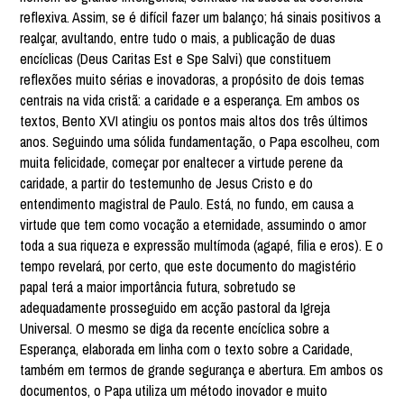
reflexiva. Assim, se é difícil fazer um balanço; há sinais positivos a
realçar, avultando, entre tudo o mais, a publicação de duas
encíclicas (Deus Caritas Est e Spe Salvi) que constituem
reflexões muito sérias e inovadoras, a propósito de dois temas
centrais na vida cristã: a caridade e a esperança. Em ambos os
textos, Bento XVI atingiu os pontos mais altos dos três últimos
anos. Seguindo uma sólida fundamentação, o Papa escolheu, com
muita felicidade, começar por enaltecer a virtude perene da
caridade, a partir do testemunho de Jesus Cristo e do
entendimento magistral de Paulo. Está, no fundo, em causa a
virtude que tem como vocação a eternidade, assumindo o amor
toda a sua riqueza e expressão multímoda (agapé, filia e eros). E o
tempo revelará, por certo, que este documento do magistério
papal terá a maior importância futura, sobretudo se
adequadamente prosseguido em acção pastoral da Igreja
Universal. O mesmo se diga da recente encíclica sobre a
Esperança, elaborada em linha com o texto sobre a Caridade,
também em termos de grande segurança e abertura. Em ambos os
documentos, o Papa utiliza um método inovador e muito