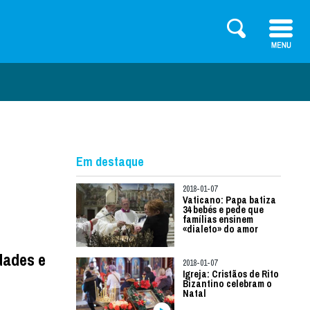
Em destaque
2018-01-07
Vaticano: Papa batiza
34 bebés e pede que
famílias ensinem
«dialeto» do amor
dades e
2018-01-07
Igreja: Cristãos de Rito
Bizantino celebram o
Natal