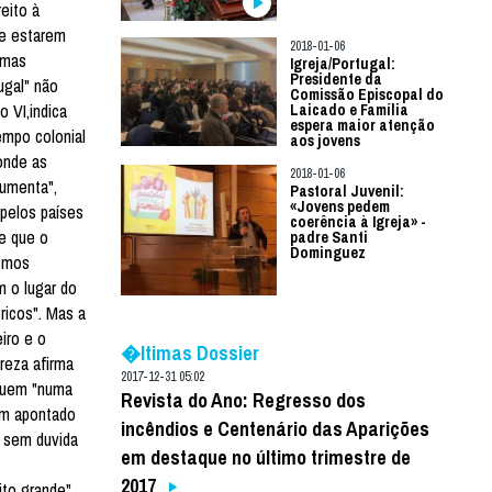
eito à
de estarem
2018-01-06
umas
Igreja/Portugal:
Presidente da
ugal" não
Comissão Episcopal do
 VI,indica
Laicado e Família
espera maior atenção
empo colonial
aos jovens
onde as
2018-01-06
aumenta",
Pastoral Juvenil:
«Jovens pedem
 pelos países
coerência à Igreja» -
se que o
padre Santi
Dominguez
ísmos
 o lugar do
ricos". Mas a
iro e o
�ltimas Dossier
reza afirma
2017-12-31 05:02
iquem "numa
Revista do Ano: Regresso dos
bém apontado
incêndios e Centenário das Aparições
á sem duvida
em destaque no último trimestre de
2017
ito grande",