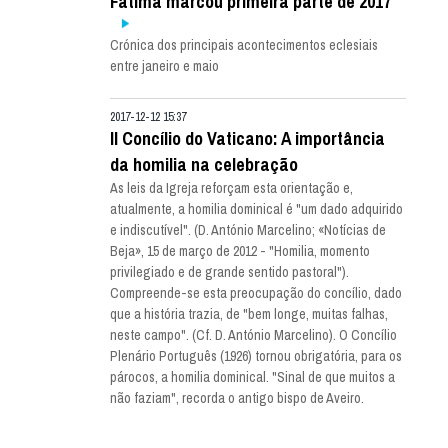
Fátima marcou primeira parte de 2017
Crónica dos principais acontecimentos eclesiais
entre janeiro e maio
2017-12-12 15:37
II Concílio do Vaticano: A importância
da homilia na celebração
As leis da Igreja reforçam esta orientação e,
atualmente, a homilia dominical é "um dado adquirido
e indiscutível". (D. António Marcelino; «Notícias de
Beja», 15 de março de 2012 - "Homilia, momento
privilegiado e de grande sentido pastoral").
Compreende-se esta preocupação do concílio, dado
que a história trazia, de "bem longe, muitas falhas,
neste campo". (Cf. D. António Marcelino). O Concílio
Plenário Português (1926) tornou obrigatória, para os
párocos, a homilia dominical. "Sinal de que muitos a
não faziam", recorda o antigo bispo de Aveiro.