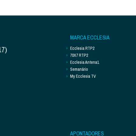
MARCA ECCLESIA
17)
Ecclesia RTP2
70X7 RTP2
Ecclesia Antena1
Semanário
My Ecclesia TV
APONTADORES