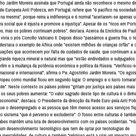
nho Jardim Moreira assinala que Portugal ainda não reconhece o mesmo dir
de Europeia Anti Pobreza, em Portugal, refere que "é pacífico na socieda
 na mesma", porque reina a indiferença e é normal "aceitarem-se apenas 
 social que é injusta e promove a injustiça". Apesar de os "ricos em Port
, mas os pobres continuam pobres", destaca. Acerca da Encíclica de Paulo
ivia o pós Concílio Vaticano II. Depois disso "passámos a guerra fria, o t
destaca o exemplo de África onde "existem milhões de crianças órfãs" e 
tuações que acontecem por falta de cuidados de saúde, que continuam a 
rande riqueza mineral e natural mas que "estão endividados e subjugados
erlim e à mudança da potência económica e política da Rússia. "Verificou-
l nacional e internacional", afirma o Pe. Agostinho Jardim Moreira. "Os ego
ropeu como mundial ficou em segundo lugar. O emprego e o lucro tomaram
e". Neste contexto os países pobres "gritam por justiça aos países mais 
s seus pobres aumentar. "O valor sagrado deste tipo de cultura é o dinhe
economia", destaca. O Presidente da direcção da Rede Euro-peia Anti Pob
m que o desempregado e as pessoa que têm menos acesso aos serviços f
rio sistema "que é perverso e excludente". O fosso entre culturas é tam
árabes mantêm uma luta de desenvolvimento com os países ocidentais. "H
m um desenvolvimento tecnológico que tem de optar por tecnologias de
e mentalidades, de cultura e também "religioso está a criar um impacto mu