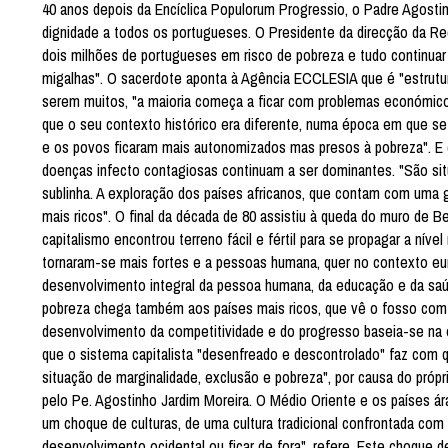
40 anos depois da Encíclica Populorum Progressio, o Padre Agosti
dignidade a todos os portugueses. O Presidente da direcção da Re
dois milhões de portugueses em risco de pobreza e tudo continuar
migalhas". O sacerdote aponta à Agência ECCLESIA que é "estrutura
serem muitos, "a maioria começa a ficar com problemas económicos
que o seu contexto histórico era diferente, numa época em que se v
e os povos ficaram mais autonomizados mas presos à pobreza". E 
doenças infecto contagiosas continuam a ser dominantes. "São si
sublinha. A exploração dos países africanos, que contam com uma g
mais ricos". O final da década de 80 assistiu à queda do muro de B
capitalismo encontrou terreno fácil e fértil para se propagar a níve
tornaram-se mais fortes e a pessoas humana, quer no contexto eu
desenvolvimento integral da pessoa humana, da educação e da saúd
pobreza chega também aos países mais ricos, que vê o fosso com o
desenvolvimento da competitividade e do progresso baseia-se na 
que o sistema capitalista "desenfreado e descontrolado" faz co
situação de marginalidade, exclusão e pobreza", por causa do próp
pelo Pe. Agostinho Jardim Moreira. O Médio Oriente e os países 
um choque de culturas, de uma cultura tradicional confrontada co
desenvolvimento ocidental ou ficar de fora", refere. Este choque d