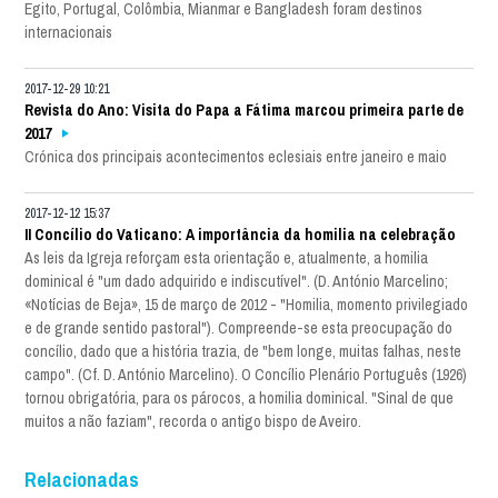
Egito, Portugal, Colômbia, Mianmar e Bangladesh foram destinos
internacionais
2017-12-29 10:21
Revista do Ano: Visita do Papa a Fátima marcou primeira parte de
2017
Crónica dos principais acontecimentos eclesiais entre janeiro e maio
2017-12-12 15:37
II Concílio do Vaticano: A importância da homilia na celebração
As leis da Igreja reforçam esta orientação e, atualmente, a homilia
dominical é "um dado adquirido e indiscutível". (D. António Marcelino;
«Notícias de Beja», 15 de março de 2012 - "Homilia, momento privilegiado
e de grande sentido pastoral"). Compreende-se esta preocupação do
concílio, dado que a história trazia, de "bem longe, muitas falhas, neste
campo". (Cf. D. António Marcelino). O Concílio Plenário Português (1926)
tornou obrigatória, para os párocos, a homilia dominical. "Sinal de que
muitos a não faziam", recorda o antigo bispo de Aveiro.
Relacionadas