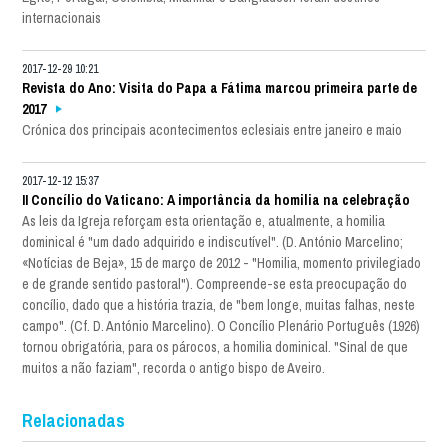
internacionais
2017-12-29 10:21
Revista do Ano: Visita do Papa a Fátima marcou primeira parte de
2017
Crónica dos principais acontecimentos eclesiais entre janeiro e maio
2017-12-12 15:37
II Concílio do Vaticano: A importância da homilia na celebração
As leis da Igreja reforçam esta orientação e, atualmente, a homilia
dominical é "um dado adquirido e indiscutível". (D. António Marcelino;
«Notícias de Beja», 15 de março de 2012 - "Homilia, momento privilegiado
e de grande sentido pastoral"). Compreende-se esta preocupação do
concílio, dado que a história trazia, de "bem longe, muitas falhas, neste
campo". (Cf. D. António Marcelino). O Concílio Plenário Português (1926)
tornou obrigatória, para os párocos, a homilia dominical. "Sinal de que
muitos a não faziam", recorda o antigo bispo de Aveiro.
Relacionadas