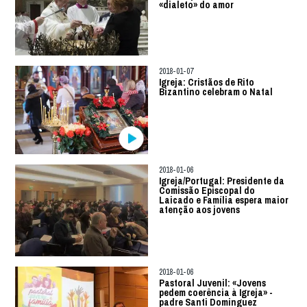
«dialeto» do amor
2018-01-07
Igreja: Cristãos de Rito
Bizantino celebram o Natal
2018-01-06
Igreja/Portugal: Presidente da
Comissão Episcopal do
Laicado e Família espera maior
atenção aos jovens
2018-01-06
Pastoral Juvenil: «Jovens
pedem coerência à Igreja» -
padre Santi Dominguez