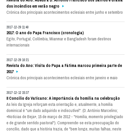
dos incêndios em verão negro
Crónica dos principais acontecimentos eclesiais entre junho e setembro
2017-12-29 11:40
2017: O ano do Papa Francisco (cronologia)
Egito, Portugal, Colômbia, Mianmar e Bangladesh foram destinos
internacionais
2017-12-29 10:21
Revista do Ano: Visita do Papa a Fátima marcou primeira parte de
2017
Crónica dos principais acontecimentos eclesiais entre janeiro e maio
2017-12-12 15:37
II Concílio do Vaticano: A importância da homilia na celebração
As leis da Igreja reforçam esta orientação e, atualmente, a homilia
dominical é "um dado adquirido e indiscutível". (D. António Marcelino;
«Notícias de Beja», 15 de março de 2012 - "Homilia, momento privilegiado
e de grande sentido pastoral"). Compreende-se esta preocupação do
concílio, dado que a história trazia, de "bem longe, muitas falhas, neste