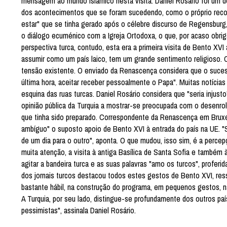
mensagem ao mundo islâmico nesta visita. Daniel Rosário foi um d
dos acontecimentos que se foram sucedendo, como o próprio recon
estar" que se tinha gerado após o célebre discurso de Regensburg
o diálogo ecuménico com a Igreja Ortodoxa, o que, por acaso obrig
perspectiva turca, contudo, esta era a primeira visita de Bento XVI
assumir como um país laico, tem um grande sentimento religioso. 
tensão existente. O enviado da Renascença considera que o sucesso
última hora, aceitar receber pessoalmente o Papa". Muitas notícias
esquina das ruas turcas. Daniel Rosário considera que "seria injust
opinião pública da Turquia a mostrar-se preocupada com o desenro
que tinha sido preparado. Correspondente da Renascença em Bruxel
ambíguo" o suposto apoio de Bento XVI à entrada do país na UE. "
de um dia para o outro", aponta. O que mudou, isso sim, é a perc
muita atenção, a visita à antiga Basílica de Santa Sofia e também 
agitar a bandeira turca e as suas palavras "amo os turcos", proferid
dos jornais turcos destacou todos estes gestos de Bento XVI, ressa
bastante hábil, na construção do programa, em pequenos gestos, nas
A Turquia, por seu lado, distingue-se profundamente dos outros p
pessimistas", assinala Daniel Rosário.