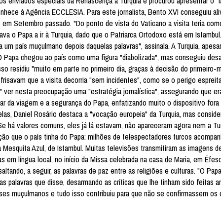
os enviados especiais da Renascença à Turquia e procurou apresentar o "l
hece à Agência ECCLESIA. Para este jornalista, Bento XVI conseguiu aliv
, em Setembro passado. "Do ponto de vista do Vaticano a visita teria com
ava o Papa a ir à Turquia, dado que o Patriarca Ortodoxo está em Istambul
 a um país muçulmano depois daquelas palavras", assinala. A Turquia, apesa
O Papa chegou ao país como uma figura "diabolizada", mas conseguiu desa
 residiu "muito em parte no primeiro dia, graças à decisão do primeiro-mi
 frisavam que a visita decorria "sem incidentes", como se o perigo espreit
o" ver nesta preocupação uma "estratégia jornalística", assegurando que era
lar da viagem e a segurança do Papa, enfatizando muito o dispositivo fo
as, Daniel Rosário destaca a "vocação europeia" da Turquia, mas conside
Se há valores comuns, eles já lá estavam, não apareceram agora nem a T
epção que o país tinha do Papa: milhões de telespectadores turcos acompa
à Mesquita Azul, de Istambul. Muitas televisões transmitiram as imagens 
as em língua local, no início da Missa celebrada na casa de Maria, em Éfeso
ltando, a seguir, as palavras de paz entre as religiões e culturas. "O Pap
 palavras que disse, desarmando as críticas que lhe tinham sido feitas an
aíses muçulmanos e tudo isso contribuiu para que não se confirmassem os 