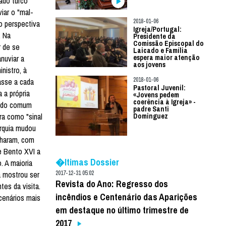
ado turco"
iar o "mal-
2018-01-06
o perspectiva
Igreja/Portugal:
. Na
Presidente da
Comissão Episcopal do
r de se
Laicado e Família
nuviar a
espera maior atenção
aos jovens
nistro, à
2018-01-06
asse a cada
Pastoral Juvenil:
 a própria
«Jovens pedem
coerência à Igreja» -
ra do comum
padre Santi
ra como "sinal
Dominguez
urquia mudou
nharam, com
de Bento XVI a
�ltimas Dossier
. A maioria
a mostrou ser
2017-12-31 05:02
Revista do Ano: Regresso dos
tes da visita.
incêndios e Centenário das Aparições
cenários mais
em destaque no último trimestre de
2017