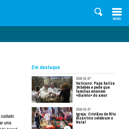
Em destaque
2018-01-07
Vaticano: Papa batiza
34 bebés e pede que
famílias ensinem
«dialeto» do amor
2018-01-07
Igreja: Cristãos de Rito
 cuidado
Bizantino celebram o
xar uma
Natal