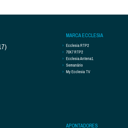
MARCA ECCLESIA
17)
Ecclesia RTP2
70X7 RTP2
Ecclesia Antena1
Semanário
My Ecclesia TV
APONTADORES