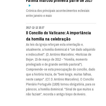
Fátima marcou primeira parte de 2017
Crónica dos principais acontecimentos eclesiais
entre janeiro e maio
2017-12-12 15:37
II Concílio do Vaticano: A importância
da homilia na celebração
As leis da Igreja reforçam esta orientação e,
atualmente, a homilia dominical é "um dado adquirido
e indiscutível". (D. António Marcelino; «Notícias de
Beja», 15 de março de 2012 - "Homilia, momento
privilegiado e de grande sentido pastoral").
Compreende-se esta preocupação do concílio, dado
que a história trazia, de "bem longe, muitas falhas,
neste campo". (Cf. D. António Marcelino). O Concílio
Plenário Português (1926) tornou obrigatória, para os
párocos, a homilia dominical. "Sinal de que muitos a
não faziam", recorda o antigo bispo de Aveiro.