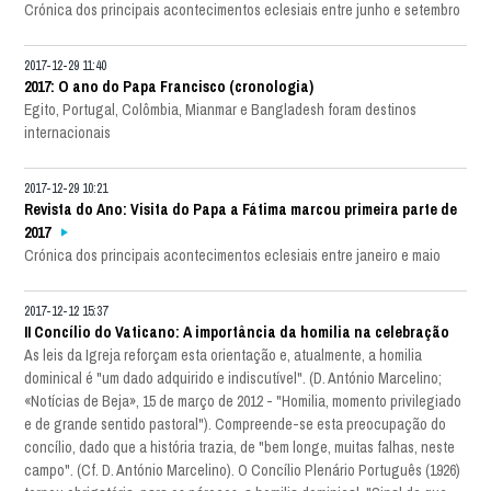
Crónica dos principais acontecimentos eclesiais entre junho e setembro
2017-12-29 11:40
2017: O ano do Papa Francisco (cronologia)
Egito, Portugal, Colômbia, Mianmar e Bangladesh foram destinos
internacionais
2017-12-29 10:21
Revista do Ano: Visita do Papa a Fátima marcou primeira parte de
2017
Crónica dos principais acontecimentos eclesiais entre janeiro e maio
2017-12-12 15:37
II Concílio do Vaticano: A importância da homilia na celebração
As leis da Igreja reforçam esta orientação e, atualmente, a homilia
dominical é "um dado adquirido e indiscutível". (D. António Marcelino;
«Notícias de Beja», 15 de março de 2012 - "Homilia, momento privilegiado
e de grande sentido pastoral"). Compreende-se esta preocupação do
concílio, dado que a história trazia, de "bem longe, muitas falhas, neste
campo". (Cf. D. António Marcelino). O Concílio Plenário Português (1926)