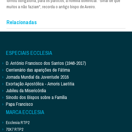
tornou obrigatória, para os párocos, a homilia dominical. "Sinal de que
muitos a não faziam", recorda o antigo bispo de Aveiro.
Relacionadas
ESPECIAIS ECCLESIA
D. António Francisco dos Santos (1948-2017)
Centenário das aparições de Fátima
Jornada Mundial da Juventude 2016
Exortação Apostólica - Amoris Laetitia
Jubileu da Misericórdia
Sínodo dos Bispos sobre a Família
Papa Francisco
MARCA ECCLESIA
Ecclesia RTP2
70X7 RTP2