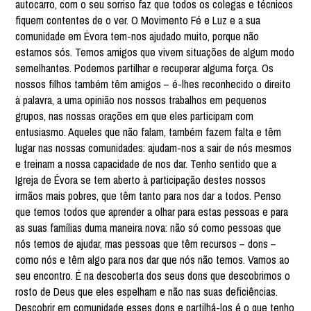
autocarro, com o seu sorriso faz que todos os colegas e técnicos
fiquem contentes de o ver. O Movimento Fé e Luz e a sua
comunidade em Évora tem-nos ajudado muito, porque não
estamos sós. Temos amigos que vivem situações de algum modo
semelhantes. Podemos partilhar e recuperar alguma força. Os
nossos filhos também têm amigos – é-lhes reconhecido o direito
à palavra, a uma opinião nos nossos trabalhos em pequenos
grupos, nas nossas orações em que eles participam com
entusiasmo. Aqueles que não falam, também fazem falta e têm
lugar nas nossas comunidades: ajudam-nos a sair de nós mesmos
e treinam a nossa capacidade de nos dar. Tenho sentido que a
Igreja de Évora se tem aberto à participação destes nossos
irmãos mais pobres, que têm tanto para nos dar a todos. Penso
que temos todos que aprender a olhar para estas pessoas e para
as suas famílias duma maneira nova: não só como pessoas que
nós temos de ajudar, mas pessoas que têm recursos – dons –
como nós e têm algo para nos dar que nós não temos. Vamos ao
seu encontro. É na descoberta dos seus dons que descobrimos o
rosto de Deus que eles espelham e não nas suas deficiências.
Descobrir em comunidade esses dons e partilhá-los é o que tenho