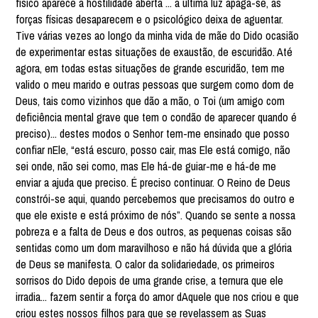
físico aparece a hostilidade aberta ... a última luz apaga-se, as
forças físicas desaparecem e o psicológico deixa de aguentar.
Tive várias vezes ao longo da minha vida de mãe do Dido ocasião
de experimentar estas situações de exaustão, de escuridão. Até
agora, em todas estas situações de grande escuridão, tem me
valido o meu marido e outras pessoas que surgem como dom de
Deus, tais como vizinhos que dão a mão, o Toi (um amigo com
deficiência mental grave que tem o condão de aparecer quando é
preciso)... destes modos o Senhor tem-me ensinado que posso
confiar nEle, “está escuro, posso cair, mas Ele está comigo, não
sei onde, não sei como, mas Ele há-de guiar-me e há-de me
enviar a ajuda que preciso. É preciso continuar. O Reino de Deus
constrói-se aqui, quando percebemos que precisamos do outro e
que ele existe e está próximo de nós”. Quando se sente a nossa
pobreza e a falta de Deus e dos outros, as pequenas coisas são
sentidas como um dom maravilhoso e não há dúvida que a glória
de Deus se manifesta. O calor da solidariedade, os primeiros
sorrisos do Dido depois de uma grande crise, a ternura que ele
irradia... fazem sentir a força do amor dAquele que nos criou e que
criou estes nossos filhos para que se revelassem as Suas