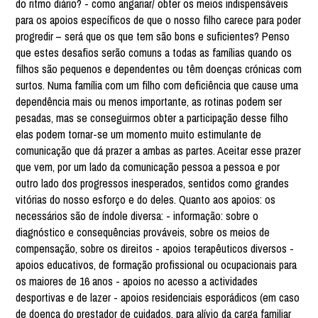
do ritmo diário? - como angariar/ obter os meios indispensáveis
para os apoios específicos de que o nosso filho carece para poder
progredir – será que os que tem são bons e suficientes? Penso
que estes desafios serão comuns a todas as famílias quando os
filhos são pequenos e dependentes ou têm doenças crónicas com
surtos. Numa família com um filho com deficiência que cause uma
dependência mais ou menos importante, as rotinas podem ser
pesadas, mas se conseguirmos obter a participação desse filho
elas podem tornar-se um momento muito estimulante de
comunicação que dá prazer a ambas as partes. Aceitar esse prazer
que vem, por um lado da comunicação pessoa a pessoa e por
outro lado dos progressos inesperados, sentidos como grandes
vitórias do nosso esforço e do deles. Quanto aos apoios: os
necessários são de índole diversa: - informação: sobre o
diagnóstico e consequências prováveis, sobre os meios de
compensação, sobre os direitos - apoios terapêuticos diversos -
apoios educativos, de formação profissional ou ocupacionais para
os maiores de 16 anos - apoios no acesso a actividades
desportivas e de lazer - apoios residenciais esporádicos (em caso
de doença do prestador de cuidados, para alívio da carga familiar