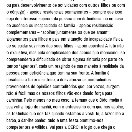
ou para desenvolvimento de actividades com outros filhos ou com
o cônjuge) - apoios residenciais permanentes – sempre que isso
seja do interesse superior da pessoa com deficiência, ou no caso
de ausência ou incapacidade da família - apoios residenciais
complementares – “acolher juntamente os que se amam”:
alojamentos para filhos e pais em situação de incapacidade física
de se cuidar sozinhos dos seus filhos - apoio espiritual A lista não
é exaustiva, mas pela complexidade dos apoios que mencionei, se
compreenderá a dificuldade de obter alguma sintonia por parte de
tantos “agentes”, cada um reagindo de sua maneira à realidade da
pessoa com deficiência que tem na sua frente. A família é
desafiada a fazer a síntese, a desvalorizar as contradições
provenientes de opiniões contraditórias que, por vezes, surgem.
Não é fácil, mas os nossos filhos vão-nos dando força para
caminhar. Pelo menos no meu caso, a ternura que o Dido irradia à
sua volta, logo de manhã, com o entusiasmo com que nos acolhe,
as festinhas que nos faz quando estamos a vesti-lo, a fazer-lhe a
barba, a dar-lhe banho: tudo é uma festa. Sentimo-nos
competentes e válidos. Vai para a CERCI e logo que chega o