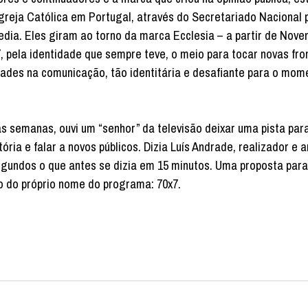
greja Católica em Portugal, através do Secretariado Nacional 
edia. Eles giram ao torno da marca Ecclesia – a partir de Nov
 pela identidade que sempre teve, o meio para tocar novas fron
lidades na comunicação, tão identitária e desafiante para o mom
as semanas, ouvi um “senhor” da televisão deixar uma pista para
ia e falar a novos públicos. Dizia Luís Andrade, realizador e a
egundos o que antes se dizia em 15 minutos. Uma proposta para
o do próprio nome do programa: 70x7.