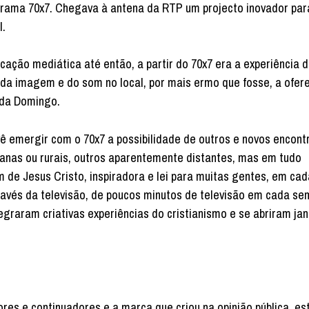
ograma 70x7. Chegava à antena da RTP um projecto inovador par
l.
ação mediática até então, a partir do 70x7 era a experiência 
 da imagem e do som no local, por mais ermo que fosse, a ofer
ada Domingo.
vê emergir com o 70x7 a possibilidade de outros e novos encont
anas ou rurais, outros aparentemente distantes, mas em tudo
de Jesus Cristo, inspiradora e lei para muitas gentes, em ca
ravés da televisão, de poucos minutos de televisão em cada s
egraram criativas experiências do cristianismo e se abriram jan
res e continuadores e a marca que criou na opinião pública, es