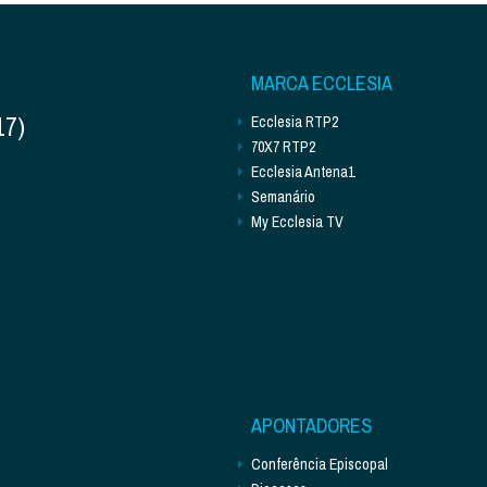
MARCA ECCLESIA
17)
Ecclesia RTP2
70X7 RTP2
Ecclesia Antena1
Semanário
My Ecclesia TV
APONTADORES
Conferência Episcopal