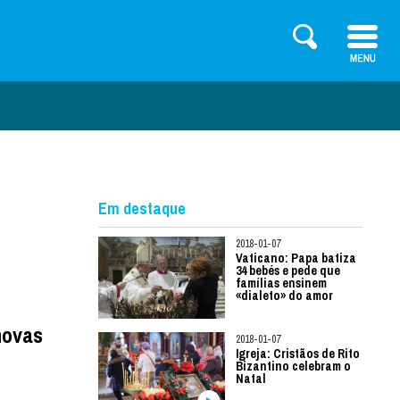
Em destaque
2018-01-07
Vaticano: Papa batiza
34 bebés e pede que
famílias ensinem
«dialeto» do amor
novas
2018-01-07
Igreja: Cristãos de Rito
Bizantino celebram o
Natal