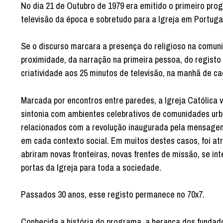
No dia 21 de Outubro de 1979 era emitido o primeiro pr
televisão da época e sobretudo para a Igreja em Portuga
Se o discurso marcara a presença do religioso na comunic
proximidade, da narração na primeira pessoa, do registo
criatividade aos 25 minutos de televisão, na manhã de c
Marcada por encontros entre paredes, a Igreja Católica 
sintonia com ambientes celebrativos de comunidades urb
relacionados com a revolução inaugurada pela mensagem 
em cada contexto social. Em muitos destes casos, foi at
abriram novas fronteiras, novas frentes de missão, se int
portas da Igreja para toda a sociedade.
Passados 30 anos, esse registo permanece no 70x7.
Conhecida a história do programa, a herança dos fundado