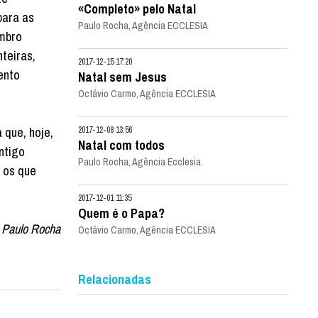
«Completo» pelo Natal
para as
Paulo Rocha, Agência ECCLESIA
embro
teiras,
2017-12-15 17:20
ento
Natal sem Jesus
Octávio Carmo, Agência ECCLESIA
 que, hoje,
2017-12-08 13:56
Natal com todos
ntigo
Paulo Rocha, Agência Ecclesia
 os que
2017-12-01 11:35
Quem é o Papa?
Paulo Rocha
Octávio Carmo, Agência ECCLESIA
Relacionadas