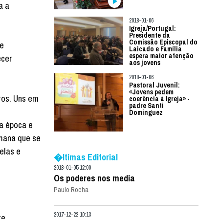
a a
2018-01-06
Igreja/Portugal:
Presidente da
Comissão Episcopal do
de
Laicado e Família
espera maior atenção
ecer
aos jovens
2018-01-06
Pastoral Juvenil:
«Jovens pedem
ros. Uns em
coerência à Igreja» -
padre Santi
Dominguez
da época e
emana que se
elas e
�ltimas Editorial
2018-01-05 12:00
Os poderes nos media
Paulo Rocha
2017-12-22 10:13
te