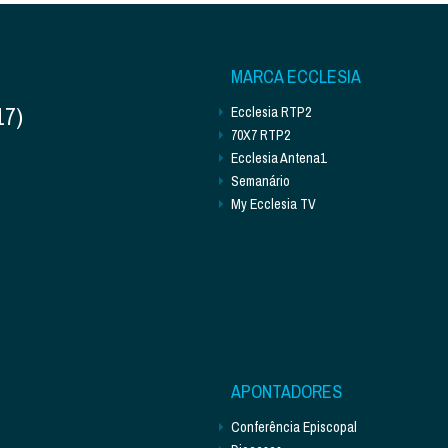
MARCA ECCLESIA
17)
Ecclesia RTP2
70X7 RTP2
Ecclesia Antena1
Semanário
My Ecclesia TV
APONTADORES
Conferência Episcopal