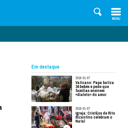
Em destaque
2018-01-07
Vaticano: Papa batiza
34 bebés e pede que
famílias ensinem
«dialeto» do amor
a
2018-01-07
Igreja: Cristãos de Rito
Bizantino celebram o
Natal