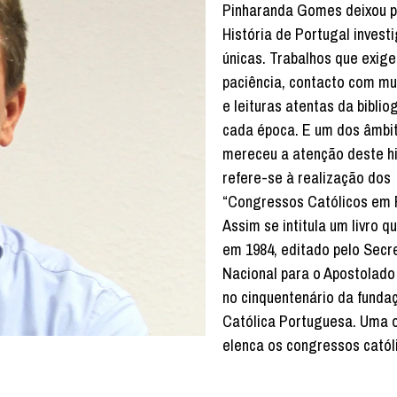
Pinharanda Gomes deixou p
História de Portugal invest
únicas. Trabalhos que exig
paciência, contacto com mu
e leituras atentas da biblio
cada época. E um dos âmbi
mereceu a atenção deste hi
refere-se à realização dos
“Congressos Católicos em 
Assim se intitula um livro q
em 1984, editado pelo Secr
Nacional para o Apostolado
no cinquentenário da funda
Católica Portuguesa. Uma 
elenca os congressos catól