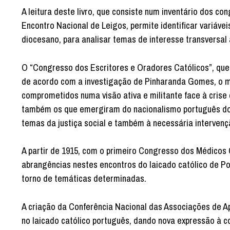
A leitura deste livro, que consiste num inventário dos c
Encontro Nacional de Leigos, permite identificar variávei
diocesano, para analisar temas de interesse transversal
O “Congresso dos Escritores e Oradores Católicos”, que 
de acordo com a investigação de Pinharanda Gomes, o ma
comprometidos numa visão ativa e militante face à cris
também os que emergiram do nacionalismo português do i
temas da justiça social e também à necessária intervençã
A partir de 1915, com o primeiro Congresso dos Médicos
abrangências nestes encontros do laicado católico de P
torno de temáticas determinadas.
A criação da Conferência Nacional das Associações de A
no laicado católico português, dando nova expressão à c