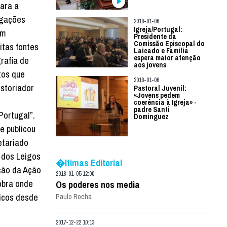
ara a
igações
2018-01-06
Igreja/Portugal:
em
Presidente da
Comissão Episcopal do
itas fontes
Laicado e Família
espera maior atenção
grafia de
aos jovens
tos que
2018-01-06
storiador
Pastoral Juvenil:
«Jovens pedem
coerência à Igreja» -
padre Santi
Portugal”.
Dominguez
ue publicou
etariado
 dos Leigos
�ltimas Editorial
ção da Ação
2018-01-05 12:00
obra onde
Os poderes nos media
icos desde
Paulo Rocha
2017-12-22 10:13