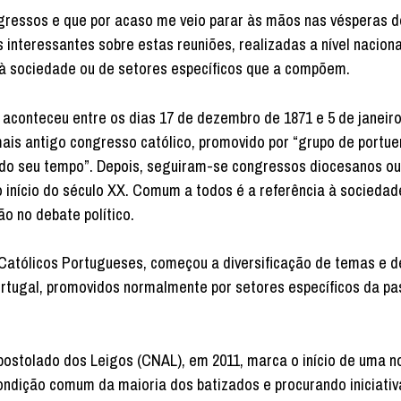
ongressos e que por acaso me veio parar às mãos nas vésperas d
s interessantes sobre estas reuniões, realizadas a nível naciona
 à sociedade ou de setores específicos que a compõem.
aconteceu entre os dias 17 de dezembro de 1871 e 5 de janeiro 
is antigo congresso católico, promovido por “grupo de portu
e do seu tempo”. Depois, seguiram-se congressos diocesanos ou
nício do século XX. Comum a todos é a referência à sociedad
o no debate político.
 Católicos Portugueses, começou a diversificação de temas e d
ortugal, promovidos normalmente por setores específicos da pa
postolado dos Leigos (CNAL), em 2011, marca o início de uma 
ondição comum da maioria dos batizados e procurando iniciativ