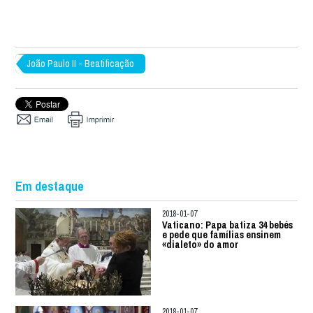
João Paulo II - Beatificação
Em destaque
2018-01-07
Vaticano: Papa batiza 34 bebés
e pede que famílias ensinem
«dialeto» do amor
2018-01-07