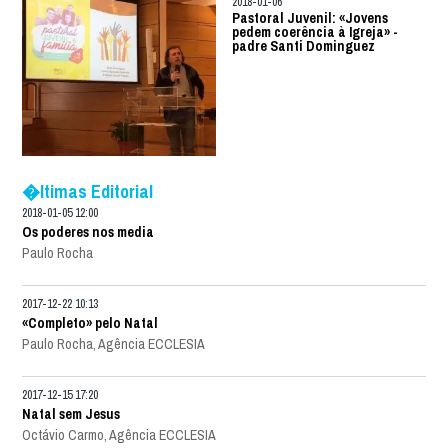
2018-01-06
Pastoral Juvenil: «Jovens
pedem coerência à Igreja» -
padre Santi Dominguez
�ltimas Editorial
2018-01-05 12:00
Os poderes nos media
Paulo Rocha
2017-12-22 10:13
«Completo» pelo Natal
Paulo Rocha, Agência ECCLESIA
2017-12-15 17:20
Natal sem Jesus
Octávio Carmo, Agência ECCLESIA