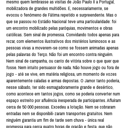
mesmo quem lembrasse as visitas de João Paulo II a Portugal,
mobilizadora de grandes multidões. E, necessariamente, se
evocou o fenómeno de Fátima repetido e surpreendente. Mas o
que se passou no Estádio Nacional teve uma particularidade: foi
um encontro mobilizado pelas paróquias, movimentos e obras
católicas. Sem sinal de promessa. Convidando todos apenas para
rezar, com elementos ilustrativos dos mistérios luminosos e as
pessoas vivas a moverem-se como se fossem animadas apenas
pelas palavras do Terço. Não foi um encontro contra ninguém.
Nem sinal de campanha, ou canto de vitória sobre o que quer que
fosse. Nem intuito persuasor de nada. Não houve jogo ou fora de
jogo - até se vive, em matéria religiosa, um momento de vozes
aparentemente caladas e armas depostas. O Jamor tanto poderia,
nesse sábado, ter sido esmagadoramente grande e desértico,
como acontece em tantos jogos, como se poderia converter num
espaço estreito por afluência inesperada de participantes. Afluíram
cerca de 50 000 pessoas. Excedeu a lotação. Nem se cobraram
entradas nem se disponibili-zaram transportes gratuitos. Nem
ninguém garantia um fim de tarde sem chuva - única real
promessa para cerca quatro horas de oração e festa, que não