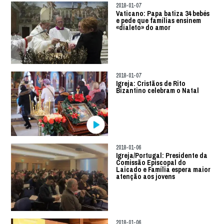
2018-01-07
Vaticano: Papa batiza 34 bebés
e pede que famílias ensinem
«dialeto» do amor
2018-01-07
Igreja: Cristãos de Rito
Bizantino celebram o Natal
2018-01-06
Igreja/Portugal: Presidente da
Comissão Episcopal do
Laicado e Família espera maior
atenção aos jovens
2018-01-06