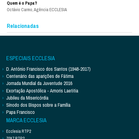
Quem é o Papa?
Octávio Carmo, Agência ECCLESIA
Relacionadas
ESPECIAIS ECCLESIA
D. António Francisco dos Santos (1948-2017)
Centenário das aparições de Fátima
Jornada Mundial da Juventude 2016
Exortação Apostólica - Amoris Laetitia
Jubileu da Misericórdia
Sínodo dos Bispos sobre a Família
Papa Francisco
MARCA ECCLESIA
Ecclesia RTP2
70X7 RTP2