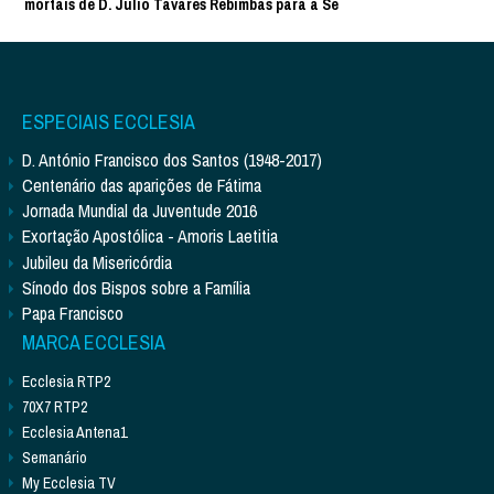
mortais de D. Júlio Tavares Rebimbas para a Sé
ESPECIAIS ECCLESIA
D. António Francisco dos Santos (1948-2017)
Centenário das aparições de Fátima
Jornada Mundial da Juventude 2016
Exortação Apostólica - Amoris Laetitia
Jubileu da Misericórdia
Sínodo dos Bispos sobre a Família
Papa Francisco
MARCA ECCLESIA
Ecclesia RTP2
70X7 RTP2
Ecclesia Antena1
Semanário
My Ecclesia TV