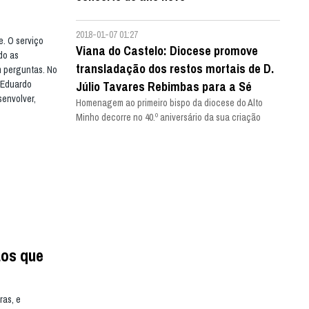
2018-01-07 01:27
e. O serviço
Viana do Castelo: Diocese promove
do as
transladação dos restos mortais de D.
m perguntas. No
e Eduardo
Júlio Tavares Rebimbas para a Sé
senvolver,
Homenagem ao primeiro bispo da diocese do Alto
Minho decorre no 40.º aniversário da sua criação
aos que
ras, e