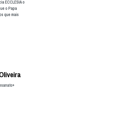
ncia ECCLESIA o
 que o Papa
os que mais
Oliveira
tesanato»