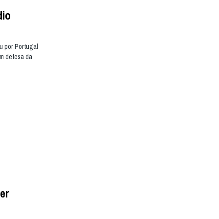
dio
ou por Portugal
em defesa da
er