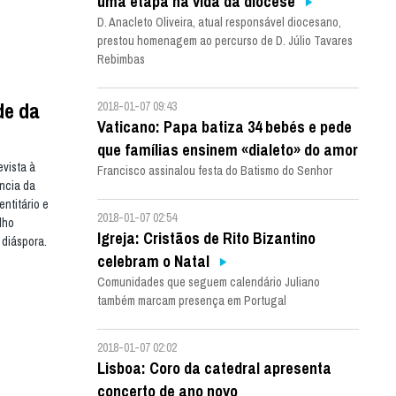
uma etapa na vida da diocese
D. Anacleto Oliveira, atual responsável diocesano,
prestou homenagem ao percurso de D. Júlio Tavares
Rebimbas
de da
2018-01-07 09:43
Vaticano: Papa batiza 34 bebés e pede
que famílias ensinem «dialeto» do amor
vista à
Francisco assinalou festa do Batismo do Senhor
ncia da
ntitário e
2018-01-07 02:54
lho
Igreja: Cristãos de Rito Bizantino
 diáspora.
celebram o Natal
Comunidades que seguem calendário Juliano
também marcam presença em Portugal
2018-01-07 02:02
Lisboa: Coro da catedral apresenta
concerto de ano novo