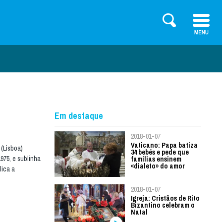
Em destaque
2018-01-07
Vaticano: Papa batiza
 (Lisboa)
34 bebés e pede que
1975, e sublinha
famílias ensinem
«dialeto» do amor
lica a
2018-01-07
Igreja: Cristãos de Rito
Bizantino celebram o
Natal