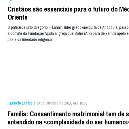
Cristãos são essenciais para o futuro do Mé
Oriente
O patriarca sírio Gregório III Laham, líder greco-melquita de Antioquia, pass
a convite da Fundação Ajuda à Igreja que Sofre (AIS) para deixar um apelo 
paz e da liberdade religiosa
Agência Ecclesia
03 de Outubro de 2014, �s 10:30
Família: Consentimento matrimonial tem de s
entendido na «complexidade do ser humano»