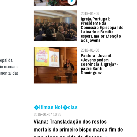
2018-01-06
Igreja/Portugal:
Presidente da
Comissão Episcopal do
Laicado e Família
espera maior atenção
aos jovens
2018-01-06
Pastoral Juvenil:
«Jovens pedem
opal da
coerência à Igreja» -
vão marcar o
padre Santi
Dominguez
amental das
�ltimas Not�cias
2018-01-07 16:35
Viana: Transladação dos restos
mortais do primeiro bispo marca fim de