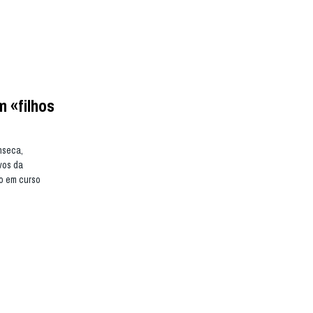
 «filhos
nseca,
vos da
ão em curso