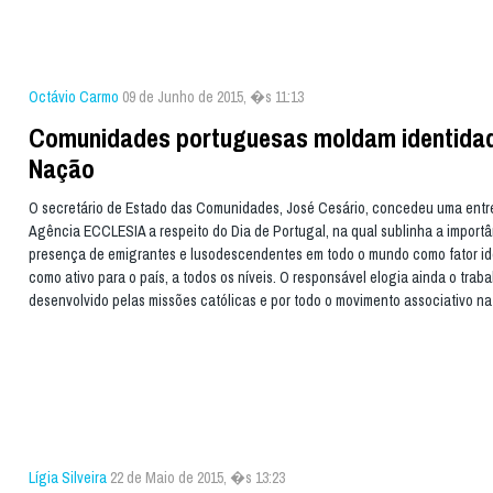
Octávio Carmo
09 de Junho de 2015, �s 11:13
Comunidades portuguesas moldam identida
Nação
O secretário de Estado das Comunidades, José Cesário, concedeu uma entre
Agência ECCLESIA a respeito do Dia de Portugal, na qual sublinha a importâ
presença de emigrantes e lusodescendentes em todo o mundo como fator ide
como ativo para o país, a todos os níveis. O responsável elogia ainda o traba
desenvolvido pelas missões católicas e por todo o movimento associativo na
Lígia Silveira
22 de Maio de 2015, �s 13:23