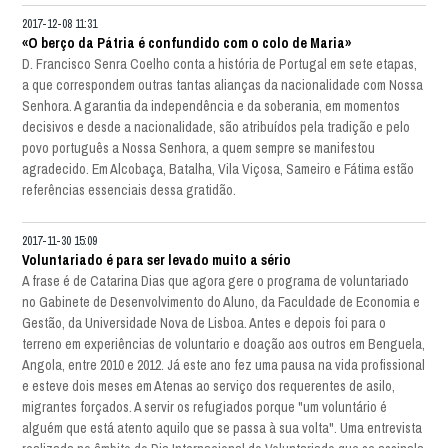
2017-12-08 11:31
«O berço da Pátria é confundido com o colo de Maria»
D. Francisco Senra Coelho conta a história de Portugal em sete etapas,
a que correspondem outras tantas alianças da nacionalidade com Nossa
Senhora. A garantia da independência e da soberania, em momentos
decisivos e desde a nacionalidade, são atribuídos pela tradição e pelo
povo português a Nossa Senhora, a quem sempre se manifestou
agradecido. Em Alcobaça, Batalha, Vila Viçosa, Sameiro e Fátima estão
referências essenciais dessa gratidão.
2017-11-30 15:09
Voluntariado é para ser levado muito a sério
A frase é de Catarina Dias que agora gere o programa de voluntariado
no Gabinete de Desenvolvimento do Aluno, da Faculdade de Economia e
Gestão, da Universidade Nova de Lisboa. Antes e depois foi para o
terreno em experiências de voluntario e doação aos outros em Benguela,
Angola, entre 2010 e 2012. Já este ano fez uma pausa na vida profissional
e esteve dois meses em Atenas ao serviço dos requerentes de asilo,
migrantes forçados. A servir os refugiados porque "um voluntário é
alguém que está atento aquilo que se passa à sua volta". Uma entrevista