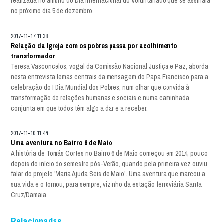
realizada no âmbito do Dia Internacional do Voluntariado que se assinala
no próximo dia 5 de dezembro.
2017-11-17 11:38
Relação da Igreja com os pobres passa por acolhimento
transformador
Teresa Vasconcelos, vogal da Comissão Nacional Justiça e Paz, aborda
nesta entrevista temas centrais da mensagem do Papa Francisco para a
celebração do I Dia Mundial dos Pobres, num olhar que convida à
transformação de relações humanas e sociais e numa caminhada
conjunta em que todos têm algo a dar e a receber.
2017-11-10 11:44
Uma aventura no Bairro 6 de Maio
A história de Tomás Cortes no Bairro 6 de Maio começou em 2014, pouco
depois do início do semestre pós-Verão, quando pela primeira vez ouviu
falar do projeto 'Maria Ajuda Seis de Maio'. Uma aventura que marcou a
sua vida e o tornou, para sempre, vizinho da estação ferroviária Santa
Cruz/Damaia.
Relacionadas