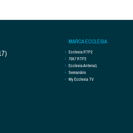
MARCA ECCLESIA
17)
Ecclesia RTP2
70X7 RTP2
Ecclesia Antena1
Semanário
My Ecclesia TV