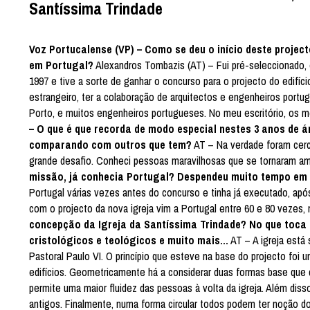
Santíssima Trindade
Voz Portucalense (VP) – Como se deu o início deste projec
em Portugal?
Alexandros Tombazis (AT) – Fui pré-seleccionado, e
1997 e tive a sorte de ganhar o concurso para o projecto do edifí
estrangeiro, ter a colaboração de arquitectos e engenheiros port
Porto, e muitos engenheiros portugueses. No meu escritório, os 
– O que é que recorda de modo especial nestes 3 anos de á
comparando com outros que tem?
AT – Na verdade foram cerc
grande desafio. Conheci pessoas maravilhosas que se tornaram a
missão, já conhecia Portugal? Despendeu muito tempo em 
Portugal várias vezes antes do concurso e tinha já executado, ap
com o projecto da nova igreja vim a Portugal entre 60 e 80 vezes
concepção da Igreja da Santíssima Trindade? No que toca 
cristológicos e teológicos e muito mais…
AT – A igreja está 
Pastoral Paulo VI. O princípio que esteve na base do projecto foi 
edifícios. Geometricamente há a considerar duas formas base que d
permite uma maior fluidez das pessoas à volta da igreja. Além di
antigos. Finalmente, numa forma circular todos podem ter noção d