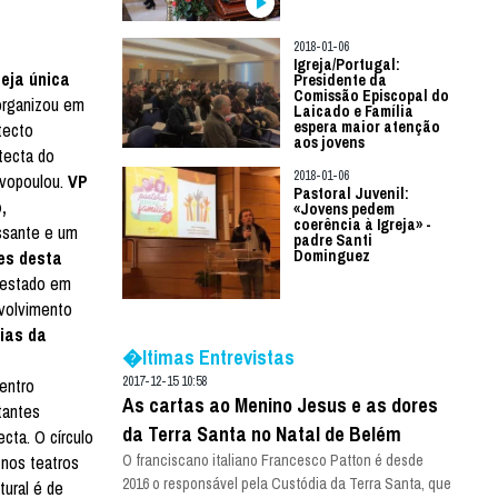
2018-01-06
Igreja/Portugal:
eja única
Presidente da
Comissão Episcopal do
 organizou em
Laicado e Família
espera maior atenção
tecto
aos jovens
tecta do
2018-01-06
evopoulou.
VP
Pastoral Juvenil:
,
«Jovens pedem
coerência à Igreja» -
ssante e um
padre Santi
es desta
Dominguez
 estado em
nvolvimento
eias da
�ltimas Entrevistas
2017-12-15 10:58
Centro
As cartas ao Menino Jesus e as dores
tantes
da Terra Santa no Natal de Belém
cta. O círculo
 nos teatros
O franciscano italiano Francesco Patton é desde
2016 o responsável pela Custódia da Terra Santa, que
tural é de