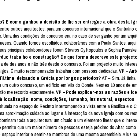
to? E como ganhou a decisão de lhe ser entregue a obra desta Igr
ntre outros arquitectos, para um concurso internacional que o Santuário
cio. Uma das condições do concurso era, no caso de ser ganho por um arqui
ugueses. Quando fomos escolhidos, colaborámos com a Paula Santos, arqui
meus principais colaboradores foram Stavros Gyftopoulos e Sophia Parask
rduo trabalho e construção? De que forma descreve este projecto
a de dez anos e não três desde o concurso. Foi um projecto muito intere
migos. É muito recompensador trabalhar com pessoas dedicadas.
VP – Ant
Fátima, deixando a Grécia por longos períodos?
AT – Sim. Já tinha
ós um outro concurso, um edifício em Vila do Conde. Nestes 10 anos de e
, não me recordo exactamente.
VP – Pode explicar-nos as razões e id
à localização, nome, condições, tamanho, luz natural, aspectos
situada no espaço do Recinto interrompendo a vista entre a Basílica e o 
uma aproximação cuidada ao lugar e à interacção da nova igreja com os res
ominam toda a arquitectura; um círculo e um elemento linear que o interse
sso permite que um maior número de pessoas esteja próximo do Altar, como
o espaço interior e sentir-se membros de uma mesma assembleia. A luz na