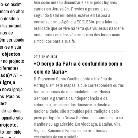
tem como missão dinamizar e zelar pelos lugares
ndo-se assim
santos em Jerusalém. Prestes a passar o seu
imam do altar
segundo Natal em Belém, esteve em Lisboa à
ão desde a
conversa com a Agência ECCLESIA, para falar da
 luz natural.
realidade que se vive na terra que viu Jesus nascer e
rios de
onde tantos cristãos vão em busca dos locais mais
bém ser usada
simbólicos para a sua fé.
er-se a sua
e objectos
2017-12-08 11:31
r no projecto
«O berço da Pátria é confundido com o
diferentes
colo de Maria»
nadá)?
AT –
D. Francisco Senra Coelho conta a história de
a igreja
Portugal em sete etapas, a que correspondem outras
 nova igreja
tantas alianças da nacionalidade com Nossa
ás. Para as
Senhora. A garantia da independência e da
ade?
soberania, em momentos decisivos e desde a
indo as duas
nacionalidade, são atribuídos pela tradição e pelo
a opinião são
povo português a Nossa Senhora, a quem sempre se
projecto.
manifestou agradecido. Em Alcobaça, Batalha, Vila
Viçosa, Sameiro e Fátima estão referências
cto tem sido
essenciais dessa gratidão.