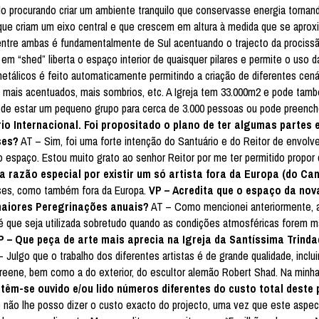
do procurando criar um ambiente tranquilo que conservasse energia torna
s que criam um eixo central e que crescem em altura à medida que se aprox
al entre ambas é fundamentalmente de Sul acentuando o trajecto da prociss
 em “shed” liberta o espaço interior de quaisquer pilares e permite o uso da
etálicos é feito automaticamente permitindo a criação de diferentes cená
, mais acentuados, mais sombrios, etc. A Igreja tem 33.000m2 e pode tam
 pode estar um pequeno grupo para cerca de 3.000 pessoas ou pode preench
io Internacional. Foi propositado o plano de ter algumas partes 
ses?
AT – Sim, foi uma forte intenção do Santuário e do Reitor de envolve
o espaço. Estou muito grato ao senhor Reitor por me ter permitido propor 
 razão especial por existir um só artista fora da Europa (do Ca
aíses, como também fora da Europa.
VP – Acredita que o espaço da nov
 maiores Peregrinações anuais?
AT – Como mencionei anteriormente, a
é que seja utilizada sobretudo quando as condições atmosféricas forem m
P – Que peça de arte mais aprecia na Igreja da Santíssima Trind
 Julgo que o trabalho dos diferentes artistas é de grande qualidade, inclu
 Greene, bem como a do exterior, do escultor alemão Robert Shad. Na minh
êm-se ouvido e/ou lido números diferentes do custo total deste 
 não lhe posso dizer o custo exacto do projecto, uma vez que este aspe