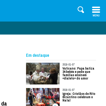
Em destaque
2018-01-07
Vaticano: Papa batiza
34 bebés e pede que
famílias ensinem
«dialeto» do amor
2018-01-07
Igreja: Cristãos de Rito
Bizantino celebram o
Natal
 da