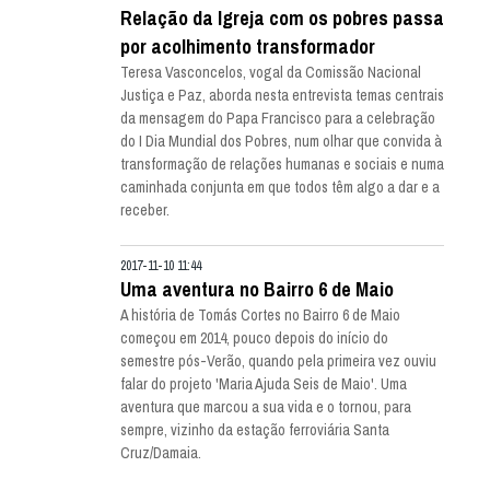
Relação da Igreja com os pobres passa
por acolhimento transformador
Teresa Vasconcelos, vogal da Comissão Nacional
Justiça e Paz, aborda nesta entrevista temas centrais
da mensagem do Papa Francisco para a celebração
do I Dia Mundial dos Pobres, num olhar que convida à
transformação de relações humanas e sociais e numa
caminhada conjunta em que todos têm algo a dar e a
receber.
2017-11-10 11:44
Uma aventura no Bairro 6 de Maio
A história de Tomás Cortes no Bairro 6 de Maio
começou em 2014, pouco depois do início do
semestre pós-Verão, quando pela primeira vez ouviu
falar do projeto 'Maria Ajuda Seis de Maio'. Uma
aventura que marcou a sua vida e o tornou, para
sempre, vizinho da estação ferroviária Santa
Cruz/Damaia.