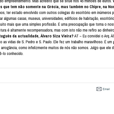
o do empreendimento. Mas acredito que se situe nos 45 milhões de euros.
tos que tem não somente na Grécia, mas também no Chipre, na No
nos, ter estado envolvido com outros colegas do escritório em inúmeros 
r algumas casas, museus, universidades, edifícios de habitação, escritóri
 muito mais que uma simples profissão. É uma preocupação que toma o nos
ctura é altamente recompensadora, mas com isto não me refiro ao dinheir
uguês da actualidade, Álvaro Siza Vieira?
AT – Eu convidei o Arq. Ál
as vidas de S. Pedro e S. Paulo. Ele fez um trabalho maravilhoso. É um g
m arrogância, como infelizmente muitos de nós não somos. Julgo que ele 
tê-lo conhecido.