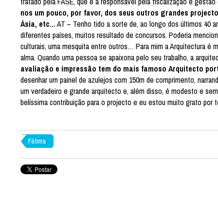
tratado pela FASE, que é a responsável pela fiscalização e gestã
nos um pouco, por favor, dos seus outros grandes projec
Ásia, etc…
AT – Tenho tido a sorte de, ao longo dos últimos 40 a
diferentes países, muitos resultado de concursos. Poderia menciona
culturais, uma mesquita entre outros… Para mim a Arquitectura é
alma. Quando uma pessoa se apaixona pelo seu trabalho, a arquite
avaliação e impressão tem do mais famoso Arquitecto port
desenhar um painel de azulejos com 150m de comprimento, narrando 
um verdadeiro e grande arquitecto e, além disso, é modesto e se
belíssima contribuição para o projecto e eu estou muito grato por 
Fátima