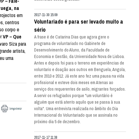
VP – Fale-
ruega, na
projectos em
2017-11-30 15:09
Voluntariado é para ser levado muito a
os, centros
sério
so corpo e
o!
VP – Que
A frase é de Catarina Dias que agora gere o
varo Siza para
programa de voluntariado no Gabinete de
Desenvolvimento do Aluno, da Faculdade de
rande artista,
Economia e Gestão, da Universidade Nova de Lisboa.
deu uma
Antes e depois foi para o terreno em experiências de
voluntario e doação aos outros em Benguela, Angola,
entre 2010 e 2012. Já este ano fez uma pausa na vida
profissional e esteve dois meses em Atenas ao
serviço dos requerentes de asilo, migrantes forçados.
A servir os refugiados porque "um voluntário é
alguém que está atento aquilo que se passa à sua
volta". Uma entrevista realizada no âmbito do Dia
Internacional do Voluntariado que se assinala no
próximo dia 5 de dezembro.
2017-11-17 11:38