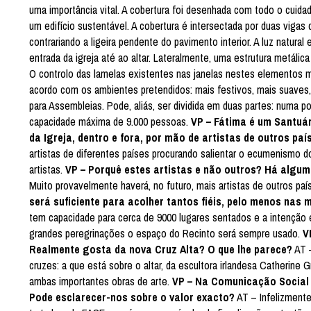
uma importância vital. A cobertura foi desenhada com todo o cuida
um edifício sustentável. A cobertura é intersectada por duas viga
contrariando a ligeira pendente do pavimento interior. A luz natur
entrada da igreja até ao altar. Lateralmente, uma estrutura metálica
O controlo das lamelas existentes nas janelas nestes elementos m
acordo com os ambientes pretendidos: mais festivos, mais suaves
para Assembleias. Pode, aliás, ser dividida em duas partes: numa
capacidade máxima de 9.000 pessoas.
VP – Fátima é um Santuár
da Igreja, dentro e fora, por mão de artistas de outros paí
artistas de diferentes países procurando salientar o ecumenismo d
artistas.
VP – Porquê estes artistas e não outros? Há alguma
Muito provavelmente haverá, no futuro, mais artistas de outros p
será suficiente para acolher tantos fiéis, pelo menos nas
tem capacidade para cerca de 9000 lugares sentados e a intenção 
grandes peregrinações o espaço do Recinto será sempre usado.
V
Realmente gosta da nova Cruz Alta? O que lhe parece?
AT –
cruzes: a que está sobre o altar, da escultora irlandesa Catherine
ambas importantes obras de arte.
VP – Na Comunicação Social t
Pode esclarecer-nos sobre o valor exacto?
AT – Infelizmente