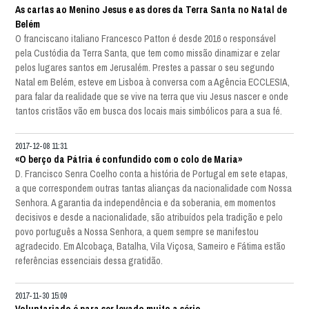
As cartas ao Menino Jesus e as dores da Terra Santa no Natal de
Belém
O franciscano italiano Francesco Patton é desde 2016 o responsável
pela Custódia da Terra Santa, que tem como missão dinamizar e zelar
pelos lugares santos em Jerusalém. Prestes a passar o seu segundo
Natal em Belém, esteve em Lisboa à conversa com a Agência ECCLESIA,
para falar da realidade que se vive na terra que viu Jesus nascer e onde
tantos cristãos vão em busca dos locais mais simbólicos para a sua fé.
2017-12-08 11:31
«O berço da Pátria é confundido com o colo de Maria»
D. Francisco Senra Coelho conta a história de Portugal em sete etapas,
a que correspondem outras tantas alianças da nacionalidade com Nossa
Senhora. A garantia da independência e da soberania, em momentos
decisivos e desde a nacionalidade, são atribuídos pela tradição e pelo
povo português a Nossa Senhora, a quem sempre se manifestou
agradecido. Em Alcobaça, Batalha, Vila Viçosa, Sameiro e Fátima estão
referências essenciais dessa gratidão.
2017-11-30 15:09
Voluntariado é para ser levado muito a sério