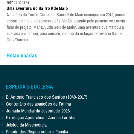
2017-11-10 11:44
Uma aventura no Bairro 6 de Maio
A história de Tomás Cortes no Bairro 6 de Maio começou em 2014, pouco
depois do início do semestre pós-Verão, quando pela primeira vez ouviu
falar do projeto 'Maria Ajuda Seis de Maio'. Uma aventura que marcou a
sua vida e o tornou, para sempre, vizinho da estação ferroviária Santa
Cruz/Damaia.
Relacionadas
ESPECIAIS ECCLESIA
D. António Francisco dos Santos (1948-2017)
Centenário das aparições de Fátima
Jornada Mundial da Juventude 2016
Exortação Apostólica - Amoris Laetitia
Jubileu da Misericórdia
Sínodo dos Bispos sobre a Família