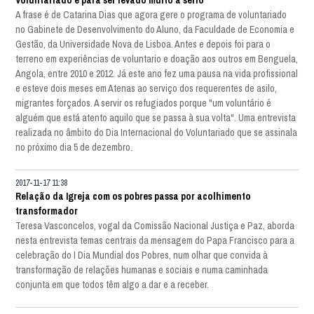
A frase é de Catarina Dias que agora gere o programa de voluntariado
no Gabinete de Desenvolvimento do Aluno, da Faculdade de Economia e
Gestão, da Universidade Nova de Lisboa. Antes e depois foi para o
terreno em experiências de voluntario e doação aos outros em Benguela,
Angola, entre 2010 e 2012. Já este ano fez uma pausa na vida profissional
e esteve dois meses em Atenas ao serviço dos requerentes de asilo,
migrantes forçados. A servir os refugiados porque "um voluntário é
alguém que está atento aquilo que se passa à sua volta". Uma entrevista
realizada no âmbito do Dia Internacional do Voluntariado que se assinala
no próximo dia 5 de dezembro.
2017-11-17 11:38
Relação da Igreja com os pobres passa por acolhimento
transformador
Teresa Vasconcelos, vogal da Comissão Nacional Justiça e Paz, aborda
nesta entrevista temas centrais da mensagem do Papa Francisco para a
celebração do I Dia Mundial dos Pobres, num olhar que convida à
transformação de relações humanas e sociais e numa caminhada
conjunta em que todos têm algo a dar e a receber.