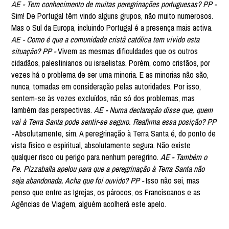
AE - Tem conhecimento de muitas peregrinações portuguesas? PP -
Sim! De Portugal têm vindo alguns grupos, não muito numerosos.
Mas o Sul da Europa, incluindo Portugal é a presença mais activa.
AE - Como é que a comunidade cristã católica tem vivido esta
situação? PP -
Vivem as mesmas dificuldades que os outros
cidadãos, palestinianos ou israelistas. Porém, como cristãos, por
vezes há o problema de ser uma minoria. E as minorias não são,
nunca, tomadas em consideração pelas autoridades. Por isso,
sentem-se às vezes excluídos, não só dos problemas, mas
também das perspectivas.
AE - Numa declaração disse que, quem
vai à Terra Santa pode sentir-se seguro. Reafirma essa posição? PP
-
Absolutamente, sim. A peregrinação à Terra Santa é, do ponto de
vista físico e espiritual, absolutamente segura. Não existe
qualquer risco ou perigo para nenhum peregrino.
AE - Também o
Pe. Pizzaballa apelou para que a peregrinação à Terra Santa não
seja abandonada. Acha que foi ouvido? PP -
Isso não sei, mas
penso que entre as Igrejas, os párocos, os Franciscanos e as
Agências de Viagem, alguém acolherá este apelo.