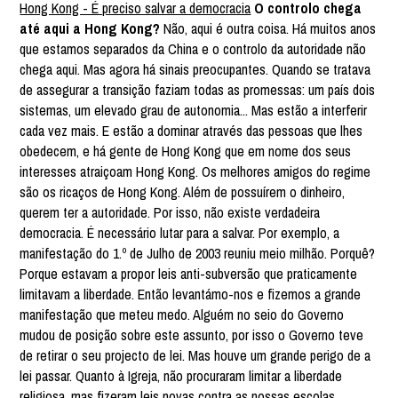
Hong Kong - É preciso salvar a democracia
O controlo chega
até aqui a Hong Kong?
Não, aqui é outra coisa. Há muitos anos
que estamos separados da China e o controlo da autoridade não
chega aqui. Mas agora há sinais preocupantes. Quando se tratava
de assegurar a transição faziam todas as promessas: um país dois
sistemas, um elevado grau de autonomia... Mas estão a interferir
cada vez mais. E estão a dominar através das pessoas que lhes
obedecem, e há gente de Hong Kong que em nome dos seus
interesses atraiçoam Hong Kong. Os melhores amigos do regime
são os ricaços de Hong Kong. Além de possuírem o dinheiro,
querem ter a autoridade. Por isso, não existe verdadeira
democracia. É necessário lutar para a salvar. Por exemplo, a
manifestação do 1.º de Julho de 2003 reuniu meio milhão. Porquê?
Porque estavam a propor leis anti-subversão que praticamente
limitavam a liberdade. Então levantámo-nos e fizemos a grande
manifestação que meteu medo. Alguém no seio do Governo
mudou de posição sobre este assunto, por isso o Governo teve
de retirar o seu projecto de lei. Mas houve um grande perigo de a
lei passar. Quanto à Igreja, não procuraram limitar a liberdade
religiosa, mas fizeram leis novas contra as nossas escolas.