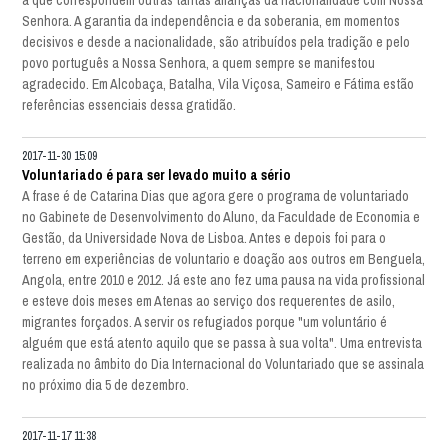
Senhora. A garantia da independência e da soberania, em momentos
decisivos e desde a nacionalidade, são atribuídos pela tradição e pelo
povo português a Nossa Senhora, a quem sempre se manifestou
agradecido. Em Alcobaça, Batalha, Vila Viçosa, Sameiro e Fátima estão
referências essenciais dessa gratidão.
2017-11-30 15:09
Voluntariado é para ser levado muito a sério
A frase é de Catarina Dias que agora gere o programa de voluntariado
no Gabinete de Desenvolvimento do Aluno, da Faculdade de Economia e
Gestão, da Universidade Nova de Lisboa. Antes e depois foi para o
terreno em experiências de voluntario e doação aos outros em Benguela,
Angola, entre 2010 e 2012. Já este ano fez uma pausa na vida profissional
e esteve dois meses em Atenas ao serviço dos requerentes de asilo,
migrantes forçados. A servir os refugiados porque "um voluntário é
alguém que está atento aquilo que se passa à sua volta". Uma entrevista
realizada no âmbito do Dia Internacional do Voluntariado que se assinala
no próximo dia 5 de dezembro.
2017-11-17 11:38