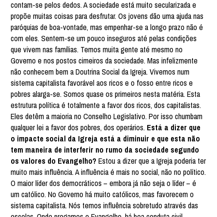
contam-se pelos dedos. A sociedade está muito secularizada e
propõe muitas coisas para desfrutar. Os jovens dão uma ajuda nas
paróquias de boa-vontade, mas empenhar-se a longo prazo não é
com eles. Sentem-se um pouco inseguros até pelas condições
que vivem nas famílias. Temos muita gente até mesmo no
Governo e nos postos cimeiros da sociedade. Mas infelizmente
não conhecem bem a Doutrina Social da Igreja. Vivemos num
sistema capitalista favorável aos ricos e o fosso entre ricos e
pobres alarga-se. Somos quase os primeiros nesta matéria. Esta
estrutura política é totalmente a favor dos ricos, dos capitalistas.
Eles detêm a maioria no Conselho Legislativo. Por isso chumbam
qualquer lei a favor dos pobres, dos operários.
Está a dizer que
o impacte social da Igreja está a diminuir e que esta não
tem maneira de interferir no rumo da sociedade segundo
os valores do Evangelho?
Estou a dizer que a Igreja poderia ter
muito mais influência. A influência é mais no social, não no político.
O maior líder dos democráticos – embora já não seja o líder – é
um católico. No Governo há muito católicos, mas favorecem o
sistema capitalista. Nós temos influência sobretudo através das
escolas. Onde pregamos o Evangelho, há boa conduta civil,