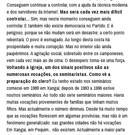
Conseguem continuar a controlar, com a ajuda da técnica moderna
e dos servidores da Internet.
Mas será cada vez mais difícil
controlar...
Sim, mas neste momento conseguem ainda
controlar. E também não existe democracia no Partido. E é
perigoso, porque se não mudam será um desastre: a certo ponto
rebentará. O povo é esmagado. Ao longo desta costa há
prosperidade e muita corrupção. Mas no interior são ainda
paupérrimos. A agitação social, sobretudo entre os camponeses,
vem cada vez mais ao de cima. O desespero torna-se uma força.
Voltando à Igreja, um dos sinais positivos são as
numerosas vocações, os seminaristas. Como vê a
preparação do clero?
Eu tenho estado nos seminários:
comecei em 1989 em Xangai; depois de 1993 a 1996 estive
noutros seminários. Ao todo são sete seminários maiores. Havia
muitas vocações provenientes de famílias que tinham muitos
filhos. Mas actualmente o número diminuiu. Desde há muito tempo
que as vocações florescem em algumas províncias, mas não é um
fenómeno generalizado: nas grandes cidades não há vocações.
Em Xangai, em Pequim... não existem. Actualmente a maior parte