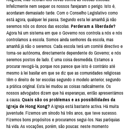
Infelizmente nem sequer os nossos farejaram o perigo. Isto é,
acordaram demasiado tarde. Com o Conselho Legislativo como
está agora, qualquer lei passa. Segundo esta lei amanhã já não
seremos nós os donos das escolas.
Perderam a liberdade?
Agora há um sistema em que o Governo nos controla a nós e nós
controlamos a escola. Somos ainda senhores da escola, mas
amanhã já não o seremos. Cada escola terá um comité directivo e
torna-se autónoma, directamente dependente do Governo; e nós
seremos postos de lado. É uma coisa desmedida. Estamos a
procurar revogá-la, porque nos parece que isto é contrário até
mesmo à lei basilar em que se diz que as comunidades religiosas
têm o direito de ter escolas segundo o modelo anterior, segundo
a prática original. Esta lei mudou as coisas radicalmente. Os
nossos advogados dizem que há esperanças, então apresentámos
a causa.
Quais são os problemas e as possibilidades da
Igreja de Hong Kong?
A Igreja está bastante activa. Há muita
juventude. Fizemos um sínodo há três anos, que teve sucesso.
Fizemos bons propósitos e procuramos segui-los. Nas paróquias
há vida. As vocações, porém, são poucas: neste momento