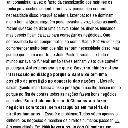
anticomunista; talvez o facto da canonização dos mártires os
tenha provocado realmente; ou talvez porque não sentem
necessidade disso. Porquê aceder a fazer pactos se dominam
muito bem a Igreja, ninguém pode levantar a voz, todas as nações
fazem questão de dizer uma palavra sobre os direitos humanos
mas depois ficam caladas para conseguir os negócios... Que
necessidade há de comprometer-se com a Santa Sé? Eu consigo
compreender muito bem que não sentem necessidade disso. Mas
parece que, com a morte de João Paulo II, viram que todo o
mundo estava no funeral; então talvez tenham visto que convém
prosseguir.
Antes pensava-se que o Governo chinês estava
interessado no diálogo porque a Santa Sé tem uma
posição de prestígio no concerto das nações...
Mas não
davam grande importância a esse prestígio e não lhe tinham medo
porque no fim de contas todas as nações fazem bons negócios
com eles.
Sobretudo em África. A China está a fazer
negócios com todos, sem escrúpulos em matéria de
direitos humanos...
Esse é o problema. Todos vêem apenas o
dinheiro, os negócios e mandam os direitos humanos passear!
Liu
é o papa chinês
Em 2008 haverá os Jogos Olímpicos em