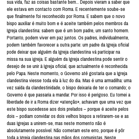
sua vida, faz as coisas bastante bem... Depois vieram a saber que
ele estava em contacto com Roma. E recentemente soube-se
que finalmente foi reconhecido por Roma. E sabem que o novo
bispo auxiliar é muito bom e é aceite também pelos membros da
Igreja clandestina: sabem que é um bom padre, um santo homem.
Portanto, podem viver em paz juntos. Os padres, individualmente,
podem também favorecer a outra parte: um padre da Igreja oficial
pode deixar que alguém da Igreja clandestina vá participar na
missa na sua igreja. E alguém da Igreja clandestina pode sentir o
desejo de se unir à Igreja oficial, que actualmente é reconhecida
pelo Papa. Neste momento, o Governo até gostaria que a Igreja
clandestina viesse toda ela à luz do dia. Mas é uma armadilha: uma
vez saída da clandestinidade, o bispo deixaria de ter o comando; o
Governo é que passaria a mandar. Por isso é perigoso. Eu tomei a
liberdade de ir a Roma dizer «atenção», achavam que uma vez que
este bispo sucedesse aos dois prelados – porque é aceite pelos
dois – podiam convidar os dois velhos bispos a retirarem-se e as
duas Igrejas a unirem-se, mas neste momento não é
absolutamente possível. Não cometam este erro, porque é pôr
toda a Igreja clandestina nas mãos dos comunistas. Neste