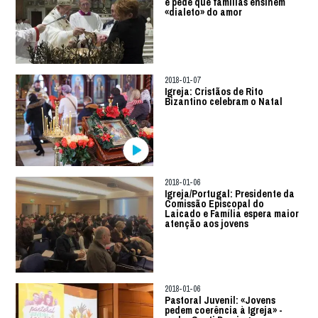
e pede que famílias ensinem
«dialeto» do amor
2018-01-07
Igreja: Cristãos de Rito
Bizantino celebram o Natal
2018-01-06
Igreja/Portugal: Presidente da
Comissão Episcopal do
Laicado e Família espera maior
atenção aos jovens
2018-01-06
Pastoral Juvenil: «Jovens
pedem coerência à Igreja» -