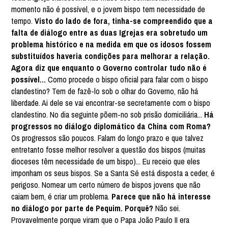
momento não é possível, e o jovem bispo tem necessidade de
tempo.
Visto do lado de fora, tinha-se compreendido que a
falta de diálogo entre as duas Igrejas era sobretudo um
problema histórico e na medida em que os idosos fossem
substituídos haveria condições para melhorar a relação.
Agora diz que enquanto o Governo controlar tudo não é
possível...
Como procede o bispo oficial para falar com o bispo
clandestino? Tem de fazê-lo sob o olhar do Governo, não há
liberdade. Ai dele se vai encontrar-se secretamente com o bispo
clandestino. No dia seguinte põem-no sob prisão domiciliária...
Há
progressos no diálogo diplomático da China com Roma?
Os progressos são poucos. Falam do longo prazo e que talvez
entretanto fosse melhor resolver a questão dos bispos (muitas
dioceses têm necessidade de um bispo)... Eu receio que eles
imponham os seus bispos. Se a Santa Sé está disposta a ceder, é
perigoso. Nomear um certo número de bispos jovens que não
caiam bem, é criar um problema.
Parece que não há interesse
no diálogo por parte de Pequim. Porquê?
Não sei.
Provavelmente porque viram que o Papa João Paulo II era