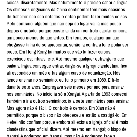
coisas, discretamente. Mas naturalmente é preciso saber a língua.
Os chineses originários da China continental têm mais ocasiões
de trabalho: não são notados e então podem fazer muitas coisas.
Pelo contrário, alguém que não seja do lugar vai lá mas pouco
depois é notado, porque existe ainda um controlo capilar, embora
um pouco menos do que antes. Em tempos, qualquer um que
chegasse tinha de se apresentar, senão ia contra a lei e podia ser
preso. Em Hong Kong há muitos que vão lá fazer cursos,
exercícios espirituais, etc. Até mesmo qualquer estrangeiro que
saiba a língua consegue entrar: dirige-se à Igreja clandestina, fica
ali escondido um mês e faz algum curso de actualização. Nós
íamos ensinar no seminário: eu fui o primeiro em 1989. E fi-lo
durante sete anos. Empregava seis meses por ano para ensinar
nos seminários. No início ia só a Xangai. A partir de 1993 comecei
também a ir a outros seminários: ia a sete seminários para ensinar.
Mas agora não é fácil. O controlo é cerrado. Em Xian não é
permitido, porque o bispo não obedeceu e estão a castigá-lo. Em
Hebei não confiam porque embora ali exista a Igreja oficial é mais
clandestina que oficial, dizem. Até mesmo em Xangai; o bispo de
Xangai é poderoso em Xangai, mas não é poderoso face a