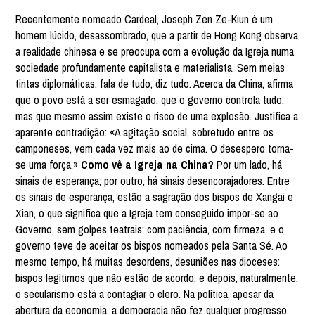
Recentemente nomeado Cardeal, Joseph Zen Ze-Kiun é um
homem lúcido, desassombrado, que a partir de Hong Kong observa
a realidade chinesa e se preocupa com a evolução da Igreja numa
sociedade profundamente capitalista e materialista. Sem meias
tintas diplomáticas, fala de tudo, diz tudo. Acerca da China, afirma
que o povo está a ser esmagado, que o governo controla tudo,
mas que mesmo assim existe o risco de uma explosão. Justifica a
aparente contradição: «A agitação social, sobretudo entre os
camponeses, vem cada vez mais ao de cima. O desespero torna-
se uma força.»
Como vê a Igreja na China?
Por um lado, há
sinais de esperança; por outro, há sinais desencorajadores. Entre
os sinais de esperança, estão a sagração dos bispos de Xangai e
Xian, o que significa que a Igreja tem conseguido impor-se ao
Governo, sem golpes teatrais: com paciência, com firmeza, e o
governo teve de aceitar os bispos nomeados pela Santa Sé. Ao
mesmo tempo, há muitas desordens, desuniões nas dioceses:
bispos legítimos que não estão de acordo; e depois, naturalmente,
o secularismo está a contagiar o clero. Na política, apesar da
abertura da economia, a democracia não fez qualquer progresso.