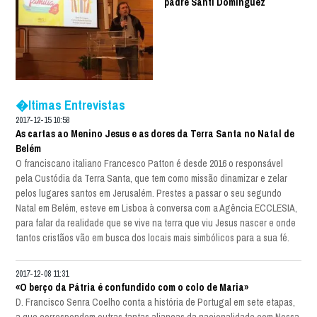
padre Santi Dominguez
�ltimas Entrevistas
2017-12-15 10:58
As cartas ao Menino Jesus e as dores da Terra Santa no Natal de
Belém
O franciscano italiano Francesco Patton é desde 2016 o responsável
pela Custódia da Terra Santa, que tem como missão dinamizar e zelar
pelos lugares santos em Jerusalém. Prestes a passar o seu segundo
Natal em Belém, esteve em Lisboa à conversa com a Agência ECCLESIA,
para falar da realidade que se vive na terra que viu Jesus nascer e onde
tantos cristãos vão em busca dos locais mais simbólicos para a sua fé.
2017-12-08 11:31
«O berço da Pátria é confundido com o colo de Maria»
D. Francisco Senra Coelho conta a história de Portugal em sete etapas,
a que correspondem outras tantas alianças da nacionalidade com Nossa