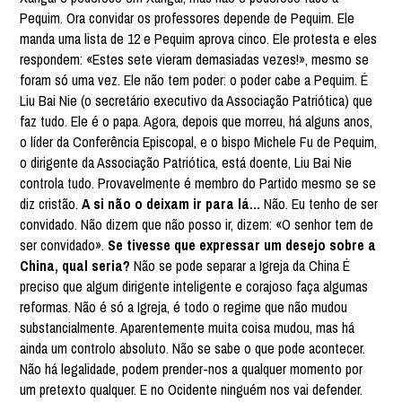
Pequim. Ora convidar os professores depende de Pequim. Ele
manda uma lista de 12 e Pequim aprova cinco. Ele protesta e eles
respondem: «Estes sete vieram demasiadas vezes!», mesmo se
foram só uma vez. Ele não tem poder: o poder cabe a Pequim. É
Liu Bai Nie (o secretário executivo da Associação Patriótica) que
faz tudo. Ele é o papa. Agora, depois que morreu, há alguns anos,
o líder da Conferência Episcopal, e o bispo Michele Fu de Pequim,
o dirigente da Associação Patriótica, está doente, Liu Bai Nie
controla tudo. Provavelmente é membro do Partido mesmo se se
diz cristão.
A si não o deixam ir para lá...
Não. Eu tenho de ser
convidado. Não dizem que não posso ir, dizem: «O senhor tem de
ser convidado».
Se tivesse que expressar um desejo sobre a
China, qual seria?
Não se pode separar a Igreja da China É
preciso que algum dirigente inteligente e corajoso faça algumas
reformas. Não é só a Igreja, é todo o regime que não mudou
substancialmente. Aparentemente muita coisa mudou, mas há
ainda um controlo absoluto. Não se sabe o que pode acontecer.
Não há legalidade, podem prender-nos a qualquer momento por
um pretexto qualquer. E no Ocidente ninguém nos vai defender.