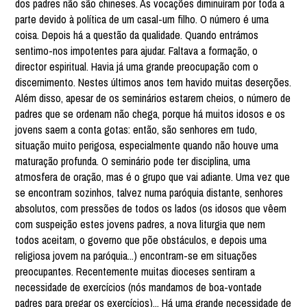
dos padres não são chineses. As vocações diminuíram por toda a
parte devido à política de um casal-um filho. O número é uma
coisa. Depois há a questão da qualidade. Quando entrámos
sentimo-nos impotentes para ajudar. Faltava a formação, o
director espiritual. Havia já uma grande preocupação com o
discernimento. Nestes últimos anos tem havido muitas deserções.
Além disso, apesar de os seminários estarem cheios, o número de
padres que se ordenam não chega, porque há muitos idosos e os
jovens saem a conta gotas: então, são senhores em tudo,
situação muito perigosa, especialmente quando não houve uma
maturação profunda. O seminário pode ter disciplina, uma
atmosfera de oração, mas é o grupo que vai adiante. Uma vez que
se encontram sozinhos, talvez numa paróquia distante, senhores
absolutos, com pressões de todos os lados (os idosos que vêem
com suspeição estes jovens padres, a nova liturgia que nem
todos aceitam, o governo que põe obstáculos, e depois uma
religiosa jovem na paróquia...) encontram-se em situações
preocupantes. Recentemente muitas dioceses sentiram a
necessidade de exercícios (nós mandamos de boa-vontade
padres para pregar os exercícios)... Há uma grande necessidade de