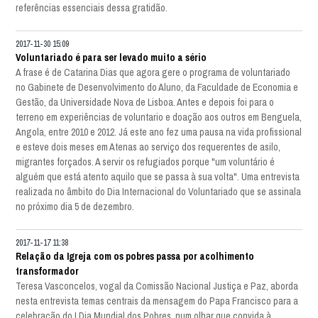
referências essenciais dessa gratidão.
2017-11-30 15:09
Voluntariado é para ser levado muito a sério
A frase é de Catarina Dias que agora gere o programa de voluntariado
no Gabinete de Desenvolvimento do Aluno, da Faculdade de Economia e
Gestão, da Universidade Nova de Lisboa. Antes e depois foi para o
terreno em experiências de voluntario e doação aos outros em Benguela,
Angola, entre 2010 e 2012. Já este ano fez uma pausa na vida profissional
e esteve dois meses em Atenas ao serviço dos requerentes de asilo,
migrantes forçados. A servir os refugiados porque "um voluntário é
alguém que está atento aquilo que se passa à sua volta". Uma entrevista
realizada no âmbito do Dia Internacional do Voluntariado que se assinala
no próximo dia 5 de dezembro.
2017-11-17 11:38
Relação da Igreja com os pobres passa por acolhimento
transformador
Teresa Vasconcelos, vogal da Comissão Nacional Justiça e Paz, aborda
nesta entrevista temas centrais da mensagem do Papa Francisco para a
celebração do I Dia Mundial dos Pobres, num olhar que convida à