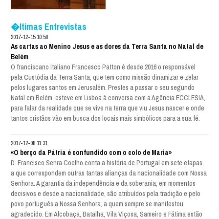
�ltimas Entrevistas
2017-12-15 10:58
As cartas ao Menino Jesus e as dores da Terra Santa no Natal de
Belém
O franciscano italiano Francesco Patton é desde 2016 o responsável
pela Custódia da Terra Santa, que tem como missão dinamizar e zelar
pelos lugares santos em Jerusalém. Prestes a passar o seu segundo
Natal em Belém, esteve em Lisboa à conversa com a Agência ECCLESIA,
para falar da realidade que se vive na terra que viu Jesus nascer e onde
tantos cristãos vão em busca dos locais mais simbólicos para a sua fé.
2017-12-08 11:31
«O berço da Pátria é confundido com o colo de Maria»
D. Francisco Senra Coelho conta a história de Portugal em sete etapas,
a que correspondem outras tantas alianças da nacionalidade com Nossa
Senhora. A garantia da independência e da soberania, em momentos
decisivos e desde a nacionalidade, são atribuídos pela tradição e pelo
povo português a Nossa Senhora, a quem sempre se manifestou
agradecido. Em Alcobaça, Batalha, Vila Viçosa, Sameiro e Fátima estão