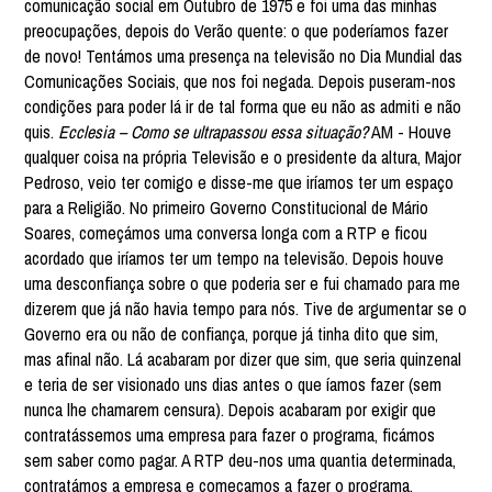
comunicação social em Outubro de 1975 e foi uma das minhas
preocupações, depois do Verão quente: o que poderíamos fazer
de novo! Tentámos uma presença na televisão no Dia Mundial das
Comunicações Sociais, que nos foi negada. Depois puseram-nos
condições para poder lá ir de tal forma que eu não as admiti e não
quis.
Ecclesia – Como se ultrapassou essa situação?
AM - Houve
qualquer coisa na própria Televisão e o presidente da altura, Major
Pedroso, veio ter comigo e disse-me que iríamos ter um espaço
para a Religião. No primeiro Governo Constitucional de Mário
Soares, começámos uma conversa longa com a RTP e ficou
acordado que iríamos ter um tempo na televisão. Depois houve
uma desconfiança sobre o que poderia ser e fui chamado para me
dizerem que já não havia tempo para nós. Tive de argumentar se o
Governo era ou não de confiança, porque já tinha dito que sim,
mas afinal não. Lá acabaram por dizer que sim, que seria quinzenal
e teria de ser visionado uns dias antes o que íamos fazer (sem
nunca lhe chamarem censura). Depois acabaram por exigir que
contratássemos uma empresa para fazer o programa, ficámos
sem saber como pagar. A RTP deu-nos uma quantia determinada,
contratámos a empresa e começamos a fazer o programa.