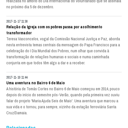
realizada no âmbito do Dia Internacional do Voluntariado que se assinala
no próximo dia 5 de dezembro.
2017-11-17 11:38
Relação da Igreja com os pobres passa por acolhimento
transformador
Teresa Vasconcelos, vogal da Comissão Nacional Justiça e Paz, aborda
nesta entrevista temas centrais da mensagem do Papa Francisco para a
celebração do I Dia Mundial dos Pobres, num olhar que convida à
transformação de relações humanas e sociais e numa caminhada
conjunta em que todos têm algo a dar e a receber.
2017-11-10 11:44
Uma aventura no Bairro 6 de Maio
A história de Tomás Cortes no Bairro 6 de Maio começou em 2014, pouco
depois do início do semestre pós-Verão, quando pela primeira vez ouviu
falar do projeto 'Maria Ajuda Seis de Maio'. Uma aventura que marcou a
sua vida e o tornou, para sempre, vizinho da estação ferroviária Santa
Cruz/Damaia.
Relacionadas