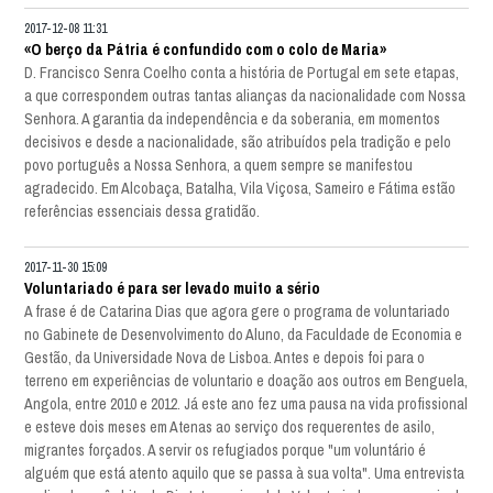
2017-12-08 11:31
«O berço da Pátria é confundido com o colo de Maria»
D. Francisco Senra Coelho conta a história de Portugal em sete etapas,
a que correspondem outras tantas alianças da nacionalidade com Nossa
Senhora. A garantia da independência e da soberania, em momentos
decisivos e desde a nacionalidade, são atribuídos pela tradição e pelo
povo português a Nossa Senhora, a quem sempre se manifestou
agradecido. Em Alcobaça, Batalha, Vila Viçosa, Sameiro e Fátima estão
referências essenciais dessa gratidão.
2017-11-30 15:09
Voluntariado é para ser levado muito a sério
A frase é de Catarina Dias que agora gere o programa de voluntariado
no Gabinete de Desenvolvimento do Aluno, da Faculdade de Economia e
Gestão, da Universidade Nova de Lisboa. Antes e depois foi para o
terreno em experiências de voluntario e doação aos outros em Benguela,
Angola, entre 2010 e 2012. Já este ano fez uma pausa na vida profissional
e esteve dois meses em Atenas ao serviço dos requerentes de asilo,
migrantes forçados. A servir os refugiados porque "um voluntário é
alguém que está atento aquilo que se passa à sua volta". Uma entrevista