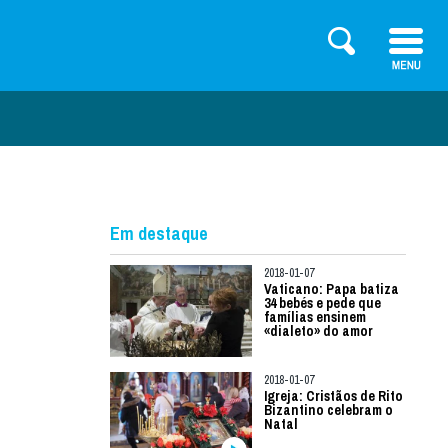
Em destaque
2018-01-07
Vaticano: Papa batiza
34 bebés e pede que
famílias ensinem
«dialeto» do amor
2018-01-07
Igreja: Cristãos de Rito
Bizantino celebram o
Natal