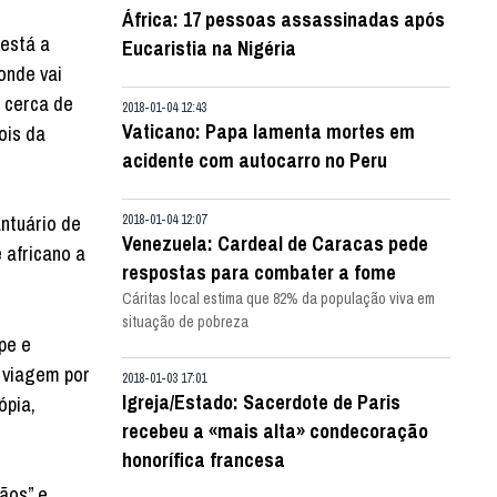
África: 17 pessoas assassinadas após
“está a
Eucaristia na Nigéria
onde vai
á cerca de
2018-01-04 12:43
Vaticano: Papa lamenta mortes em
ois da
acidente com autocarro no Peru
antuário de
2018-01-04 12:07
Venezuela: Cardeal de Caracas pede
 africano a
respostas para combater a fome
Cáritas local estima que 82% da população viva em
situação de pobreza
pe e
a viagem por
2018-01-03 17:01
Igreja/Estado: Sacerdote de Paris
ópia,
recebeu a «mais alta» condecoração
honorífica francesa
ãos” e