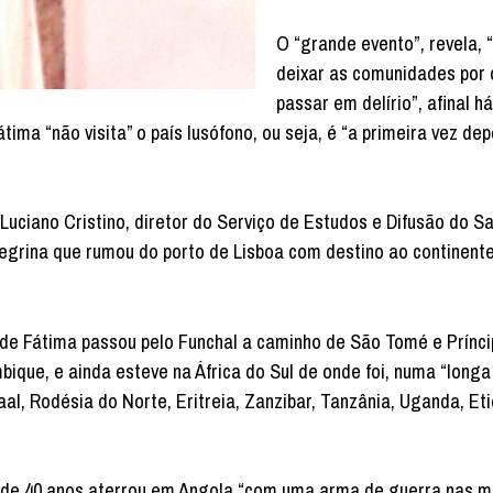
O “grande evento”, revela, 
deixar as comunidades por 
passar em delírio”, afinal h
a “não visita” o país lusófono, ou seja, é “a primeira vez dep
uciano Cristino, diretor do Serviço de Estudos e Difusão do S
egrina que rumou do porto de Lisboa com destino ao continente
e Fátima passou pelo Funchal a caminho de São Tomé e Prínci
bique, e ainda esteve na África do Sul de onde foi, numa “long
al, Rodésia do Norte, Eritreia, Zanzibar, Tanzânia, Uganda, Eti
a de 40 anos aterrou em Angola “com uma arma de guerra nas m