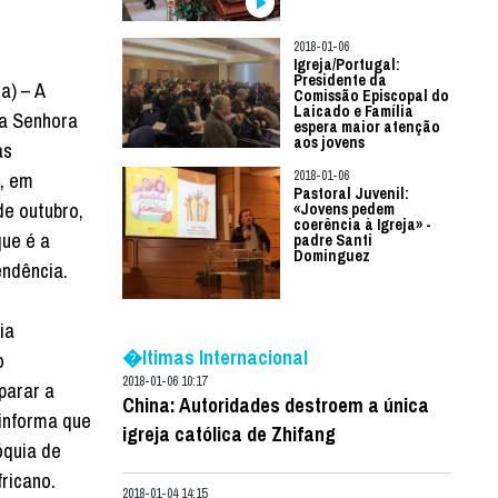
2018-01-06
Igreja/Portugal:
Presidente da
a) – A
Comissão Episcopal do
Laicado e Família
a Senhora
espera maior atenção
aos jovens
as
, em
2018-01-06
Pastoral Juvenil:
de outubro,
«Jovens pedem
coerência à Igreja» -
que é a
padre Santi
Dominguez
endência.
ia
�ltimas Internacional
o
2018-01-06 10:17
parar a
China: Autoridades destroem a única
 informa que
igreja católica de Zhifang
óquia de
fricano.
2018-01-04 14:15