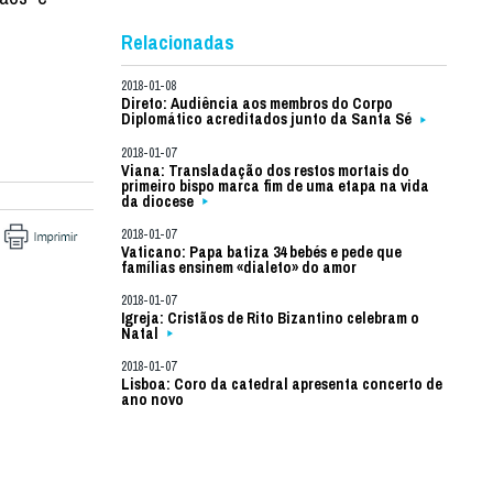
Relacionadas
2018-01-08
Direto: Audiência aos membros do Corpo
Diplomático acreditados junto da Santa Sé
2018-01-07
Viana: Transladação dos restos mortais do
primeiro bispo marca fim de uma etapa na vida
da diocese
2018-01-07
Vaticano: Papa batiza 34 bebés e pede que
famílias ensinem «dialeto» do amor
2018-01-07
Igreja: Cristãos de Rito Bizantino celebram o
Natal
2018-01-07
Lisboa: Coro da catedral apresenta concerto de
ano novo