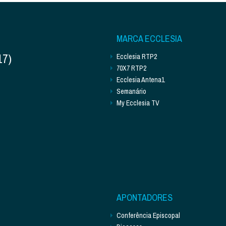
MARCA ECCLESIA
17)
Ecclesia RTP2
70X7 RTP2
Ecclesia Antena1
Semanário
My Ecclesia TV
APONTADORES
Conferência Episcopal