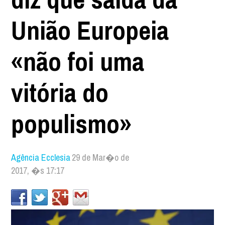
União Europeia
«não foi uma
vitória do
populismo»
Agência Ecclesia
29 de Mar�o de
2017, �s 17:17