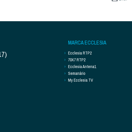
MARCA ECCLESIA
17)
Ecclesia RTP2
70X7 RTP2
Ecclesia Antena1
Semanário
My Ecclesia TV