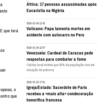
África: 17 pessoas assassinadas após
 a
Eucaristia na Nigéria
mente
2018-01-04 12:43
Vaticano: Papa lamenta mortes em
CE que terá
acidente com autocarro no Peru
2018-01-04 12:07
aos
Venezuela: Cardeal de Caracas pede
respostas para combater a fome
Cáritas local estima que 82% da população viva em
quer
situação de pobreza
2018-01-03 17:01
Igreja/Estado: Sacerdote de Paris
opeias, o
recebeu a «mais alta» condecoração
contro que
honorífica francesa