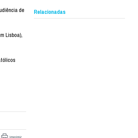
udiência de
Relacionadas
m Lisboa),
tólicos