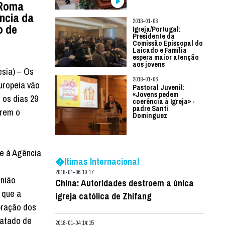
 Roma
ncia da
2018-01-06
o de
Igreja/Portugal:
Presidente da
Comissão Episcopal do
Laicado e Família
espera maior atenção
aos jovens
esia) – Os
2018-01-06
uropeia vão
Pastoral Juvenil:
«Jovens pedem
 os dias 29
coerência à Igreja» -
padre Santi
erem o
Dominguez
e à Agência
�ltimas Internacional
2018-01-06 10:17
União
China: Autoridades destroem a única
 que a
igreja católica de Zhifang
ebração dos
ratado de
2018-01-04 14:15