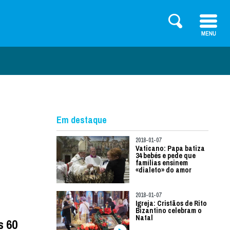
Em destaque
2018-01-07
Vaticano: Papa batiza
34 bebés e pede que
famílias ensinem
«dialeto» do amor
2018-01-07
Igreja: Cristãos de Rito
Bizantino celebram o
Natal
s 60