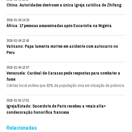
China: Autoridades destroem a única igreja católica de Zhifang
2018-01-04 14:15
África: 17 pessoas assassinadas após Eucaristia na Nigéria
2018-01-04 12:43
Vaticano: Papa lamenta mortes em acidente com autocarro no
Peru
2018-01-04 12:07
Venezuela: Cardeal de Caracas pede respostas para combater a
fome
Cáritas local estima que 82% da população viva em situação de pobreza
2018-01-03 17:01
Igreja/Estado: Sacerdote de Paris recebeu a «mais alta»
condecoração honorífica francesa
Relacionadas