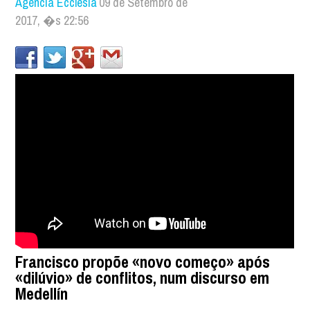
Agência Ecclesia
09 de Setembro de
2017, �s 22:56
Francisco propõe «novo começo» após
«dilúvio» de conflitos, num discurso em
Medellín