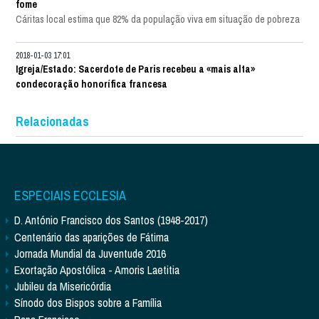
fome
Cáritas local estima que 82% da população viva em situação de pobreza
2018-01-03 17:01
Igreja/Estado: Sacerdote de Paris recebeu a «mais alta»
condecoração honorífica francesa
Relacionadas
ESPECIAIS ECCLESIA
D. António Francisco dos Santos (1948-2017)
Centenário das aparições de Fátima
Jornada Mundial da Juventude 2016
Exortação Apostólica - Amoris Laetitia
Jubileu da Misericórdia
Sínodo dos Bispos sobre a Família