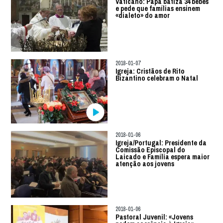
Vaticano: Papa batiza 34 bebés
e pede que famílias ensinem
«dialeto» do amor
2018-01-07
Igreja: Cristãos de Rito
Bizantino celebram o Natal
2018-01-06
Igreja/Portugal: Presidente da
Comissão Episcopal do
Laicado e Família espera maior
atenção aos jovens
2018-01-06
Pastoral Juvenil: «Jovens