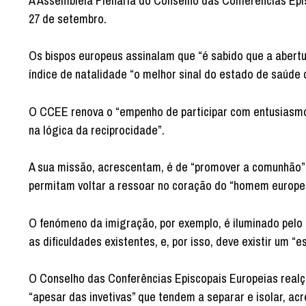
A Assembleia Plenária do Conselho das Conferências Epis
27 de setembro.
Os bispos europeus assinalam que “é sabido que a abertura
índice de natalidade “o melhor sinal do estado de saúde
O CCEE renova o “empenho de participar com entusiasmo”
na lógica da reciprocidade”.
A sua missão, acrescentam, é de “promover a comunhão” 
permitam voltar a ressoar no coração do “homem europeu”
O fenómeno da imigração, por exemplo, é iluminado pelo
as dificuldades existentes, e, por isso, deve existir um
O Conselho das Conferências Episcopais Europeias real
“apesar das invetivas” que tendem a separar e isolar, ac