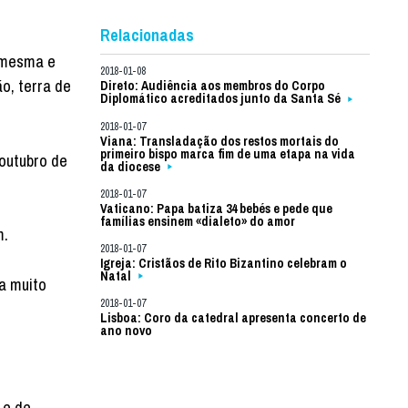
Relacionadas
a mesma e
2018-01-08
o, terra de
Direto: Audiência aos membros do Corpo
Diplomático acreditados junto da Santa Sé
2018-01-07
Viana: Transladação dos restos mortais do
primeiro bispo marca fim de uma etapa na vida
 outubro de
da diocese
2018-01-07
Vaticano: Papa batiza 34 bebés e pede que
famílias ensinem «dialeto» do amor
m.
2018-01-07
Igreja: Cristãos de Rito Bizantino celebram o
Natal
ta muito
2018-01-07
Lisboa: Coro da catedral apresenta concerto de
ano novo
 e de