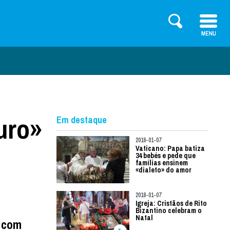
uro»
Em destaque
2018-01-07
Vaticano: Papa batiza
34 bebés e pede que
famílias ensinem
«dialeto» do amor
2018-01-07
Igreja: Cristãos de Rito
Bizantino celebram o
Natal
 com