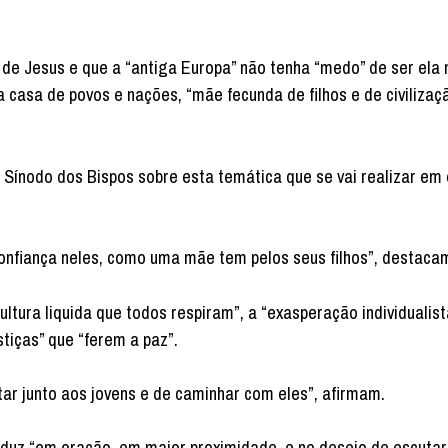
de Jesus e que a “antiga Europa” não tenha “medo” de ser el
asa de povos e nações, “mãe fecunda de filhos e de civilizaçã
 Sínodo dos Bispos sobre esta temática que se vai realizar em
confiança neles, como uma mãe tem pelos seus filhos”, destaca
ltura liquida que todos respiram”, a “exasperação individualis
stiças” que “ferem a paz”.
ar junto aos jovens e de caminhar com eles”, afirmam.
aduz “em oração, em maior proximidade, e no desejo de escutar