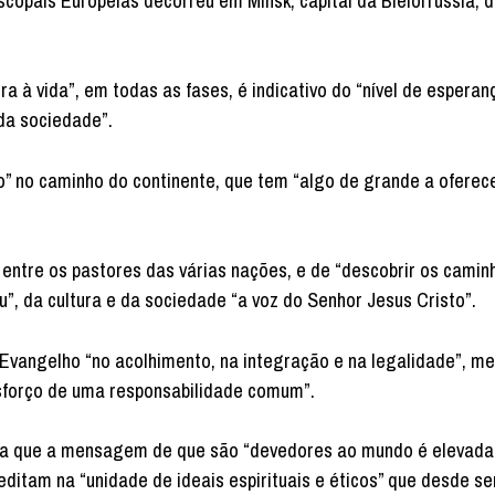
copais Europeias decorreu em Minsk, capital da Bielorrússia, 
 à vida”, em todas as fases, é indicativo do “nível de esperan
 da sociedade”.
 no caminho do continente, que tem “algo de grande a oferec
entre os pastores das várias nações, e de “descobrir os camin
, da cultura e da sociedade “a voz do Senhor Jesus Cristo”.
 Evangelho “no acolhimento, na integração e na legalidade”, 
 “esforço de uma responsabilidade comum”.
ça que a mensagem de que são “devedores ao mundo é elevada e
reditam na “unidade de ideais espirituais e éticos” que desde s