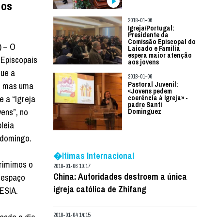
 os
2018-01-06
Igreja/Portugal:
Presidente da
Comissão Episcopal do
) – O
Laicado e Família
espera maior atenção
 Episcopais
aos jovens
que a
2018-01-06
a, mas uma
Pastoral Juvenil:
«Jovens pedem
e a “Igreja
coerência à Igreja» -
padre Santi
ens”, no
Dominguez
leia
 domingo.
�ltimas Internacional
rimimos o
2018-01-06 10:17
China: Autoridades destroem a única
o espaço
igreja católica de Zhifang
LESIA.
2018-01-04 14:15