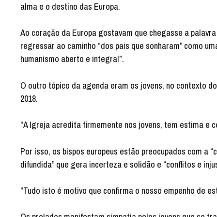
alma e o destino das Europa.
Ao coração da Europa gostavam que chegasse a palavra 
regressar ao caminho “dos pais que sonharam” como uma c
humanismo aberto e integral”.
O outro tópico da agenda eram os jovens, no contexto do
2018.
“A Igreja acredita firmemente nos jovens, tem estima e 
Por isso, os bispos europeus estão preocupados com a “cu
difundida” que gera incerteza e solidão e “conflitos e inju
“Tudo isto é motivo que confirma o nosso empenho de est
Os prelados manifestam simpatia pelos jovens que se tr