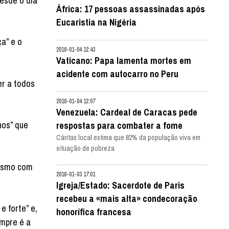
desde o dia
África: 17 pessoas assassinadas após
Eucaristia na Nigéria
ça” e o
2018-01-04 12:43
Vaticano: Papa lamenta mortes em
acidente com autocarro no Peru
er a todos
2018-01-04 12:07
Venezuela: Cardeal de Caracas pede
hos” que
respostas para combater a fome
Cáritas local estima que 82% da população viva em
situação de pobreza
mesmo com
2018-01-03 17:01
Igreja/Estado: Sacerdote de Paris
recebeu a «mais alta» condecoração
 forte” e,
honorífica francesa
empre é a