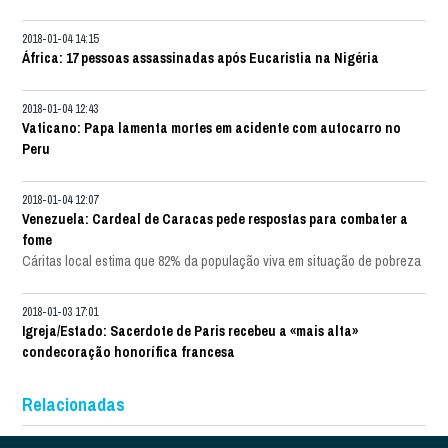
2018-01-04 14:15
África: 17 pessoas assassinadas após Eucaristia na Nigéria
2018-01-04 12:43
Vaticano: Papa lamenta mortes em acidente com autocarro no
Peru
2018-01-04 12:07
Venezuela: Cardeal de Caracas pede respostas para combater a
fome
Cáritas local estima que 82% da população viva em situação de pobreza
2018-01-03 17:01
Igreja/Estado: Sacerdote de Paris recebeu a «mais alta»
condecoração honorífica francesa
Relacionadas